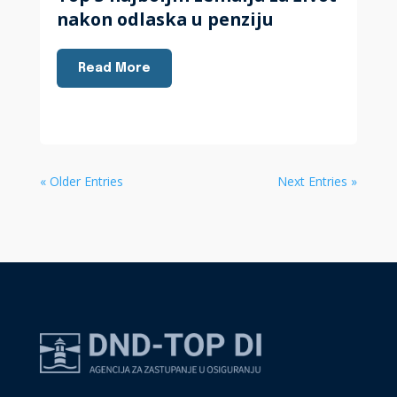
nakon odlaska u penziju
Read More
« Older Entries
Next Entries »