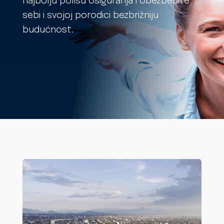
najbolju polisu osiguranja i obezbedite
sebi i svojoj porodici bezbrižniju
budućnost.