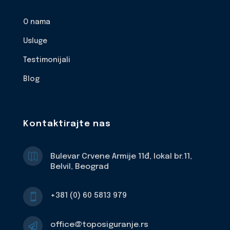
O nama
Usluge
Testimonijali
Blog
Kontaktirajte nas

Bulevar Crvene Armije 11đ, lokal br.11,
Belvil, Beograd
+381 (0) 60 5813 979

office@toposiguranje.rs
