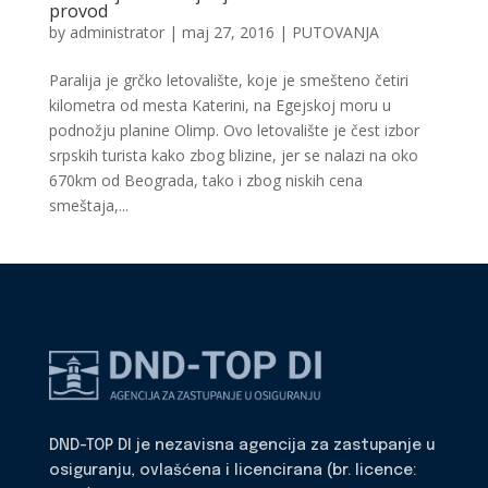
provod
by
administrator
|
maj 27, 2016
|
PUTOVANJA
Paralija je grčko letovalište, koje je smešteno četiri
kilometra od mesta Katerini, na Egejskoj moru u
podnožju planine Olimp. Ovo letovalište je čest izbor
srpskih turista kako zbog blizine, jer se nalazi na oko
670km od Beograda, tako i zbog niskih cena
smeštaja,...
DND-TOP DI je nezavisna agencija za zastupanje u
osiguranju, ovlašćena i licencirana (br. licence: