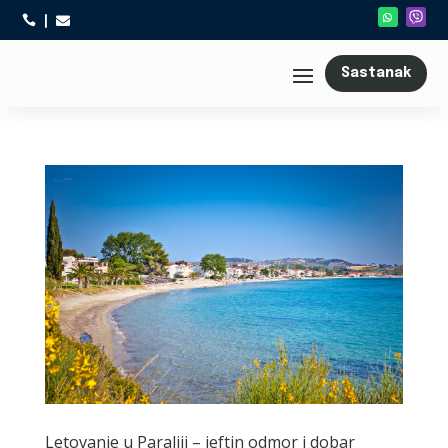



Sastanak
Letovanje u Paraliji – jeftin odmor i dobar