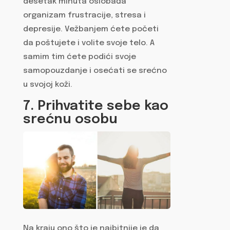
desetak minuta oslobađa
organizam frustracije, stresa i
depresije. Vežbanjem ćete početi
da poštujete i volite svoje telo. A
samim tim ćete podići svoje
samopouzdanje i osećati se srećno
u svojoj koži.
7. Prihvatite sebe kao
srećnu osobu
Na kraju ono što je najbitnije je da