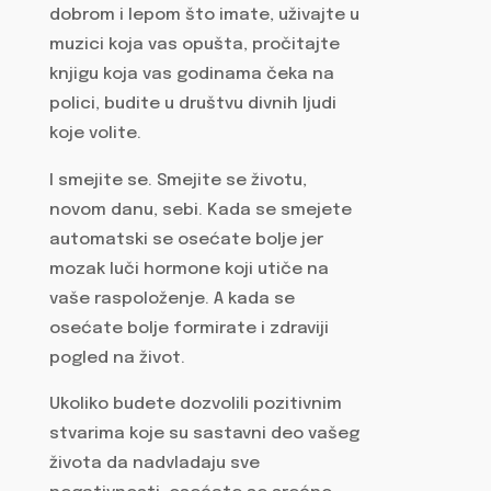
dobrom i lepom što imate, uživajte u
muzici koja vas opušta, pročitajte
knjigu koja vas godinama čeka na
polici, budite u društvu divnih ljudi
koje volite.
I smejite se. Smejite se životu,
novom danu, sebi. Kada se smejete
automatski se osećate bolje jer
mozak luči hormone koji utiče na
vaše raspoloženje. A kada se
osećate bolje formirate i zdraviji
pogled na život.
Ukoliko budete dozvolili pozitivnim
stvarima koje su sastavni deo vašeg
života da nadvladaju sve