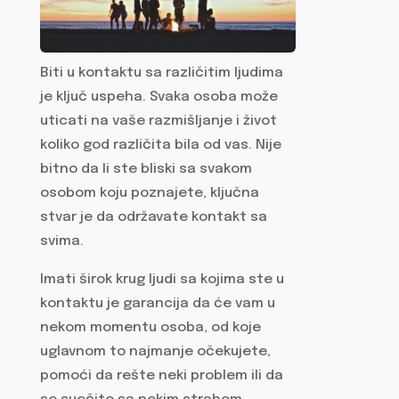
Biti u kontaktu sa različitim ljudima
je ključ uspeha. Svaka osoba može
uticati na vaše razmišljanje i život
koliko god različita bila od vas. Nije
bitno da li ste bliski sa svakom
osobom koju poznajete, ključna
stvar je da održavate kontakt sa
svima.
Imati širok krug ljudi sa kojima ste u
kontaktu je garancija da će vam u
nekom momentu osoba, od koje
uglavnom to najmanje očekujete,
pomoći da rešte neki problem ili da