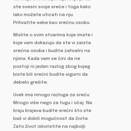
ste svesni svoje sreće i toga kako
lako možete uticati na nju.
Prihvatite sebe kao srećnu osobu.
Mislite o svim stvarima koje imate i
koje vam dokazuju da ste vi zaista
srećna osoba i budite zahvalni na
njima. Kada vam se čini da ne
postoji ni jedan razlog zbog kojeg
biste bili srećni budite sigurni da
debelo grešite.
Uvek ima mnogo razloga za sreću.
Mnogo više nego za tugu i očaj. Na
kraju krajeva budite srećni što ste
baš vi dobili mogućnost da živite.
Zato život iskoristite na najbolji