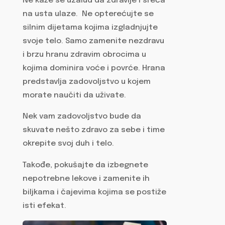
Ne kaže se uzalud da zdravlje i sreća
na usta ulaze. Ne opterećujte se
silnim dijetama kojima izgladnjujte
svoje telo. Samo zamenite nezdravu
i brzu hranu zdravim obrocima u
kojima dominira voće i povrće. Hrana
predstavlja zadovoljstvo u kojem
morate naučiti da uživate.
Nek vam zadovoljstvo bude da
skuvate nešto zdravo za sebe i time
okrepite svoj duh i telo.
Takođe, pokušajte da izbegnete
nepotrebne lekove i zamenite ih
biljkama i čajevima kojima se postiže
isti efekat.