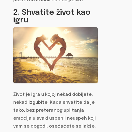
pozitivno uticali na nečiji život.
2. Shvatite život kao
igru
Život je igra u kojoj nekad dobijete,
nekad izgubite. Kada shvatite da je
tako, bez preteranog uplitanja
emocija u svaki uspeh i neuspeh koji
vam se dogodi, osećaćete se lakše.