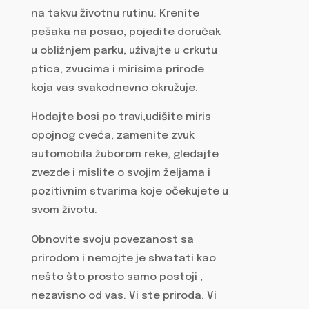
na takvu životnu rutinu. Krenite
pešaka na posao, pojedite doručak
u obližnjem parku, uživajte u crkutu
ptica, zvucima i mirisima prirode
koja vas svakodnevno okružuje.
Hodajte bosi po travi,udišite miris
opojnog cveća, zamenite zvuk
automobila žuborom reke, gledajte
zvezde i mislite o svojim željama i
pozitivnim stvarima koje očekujete u
svom životu.
Obnovite svoju povezanost sa
prirodom i nemojte je shvatati kao
nešto što prosto samo postoji ,
nezavisno od vas. Vi ste priroda. Vi