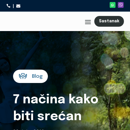



Sastanak
Blog
7 načina kako
biti srećan