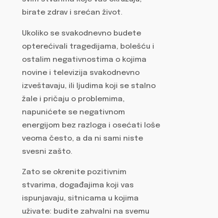
birate zdrav i srećan život.
Ukoliko se svakodnevno budete
opterećivali tragedijama, bolešću i
ostalim negativnostima o kojima
novine i televizija svakodnevno
izveštavaju, ili ljudima koji se stalno
žale i pričaju o problemima,
napunićete se negativnom
energijom bez razloga i osećati loše
veoma često, a da ni sami niste
svesni zašto.
Zato se okrenite pozitivnim
stvarima, događajima koji vas
ispunjavaju, sitnicama u kojima
uživate: budite zahvalni na svemu