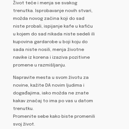
Život teče i menja se svakog
trenutka. Isprobavanje novih stvari,
možda novog začina koji do sad
niste probali, ispijanje kafe u kafiću
u kojem do sad nikada niste sedeli ili
kupovina gardarobe u boji koju do
sada niste nosili, menja životne
navike iz korena i izaziva pozitivne
promene u razmišljanju.
Napravite mesta u svom životu za
novine, kažite DA novim ljudima i
događajima, iako možda ne znate
kakav značaj to ima po vas u datom
trenutku.
Promenite sebe kako biste promenili
svoj život.