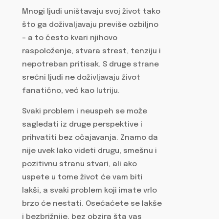
Mnogi ljudi uništavaju svoj život tako
što ga doživaljavaju previše ozbiljno
– a to često kvari njihovo
raspoloženje, stvara strest, tenziju i
nepotreban pritisak. S druge strane
srećni ljudi ne doživljavaju život
fanatično, već kao lutriju.
Svaki problem i neuspeh se može
sagledati iz druge perspektive i
prihvatiti bez očajavanja. Znamo da
nije uvek lako videti drugu, smešnu i
pozitivnu stranu stvari, ali ako
uspete u tome život će vam biti
lakši, a svaki problem koji imate vrlo
brzo će nestati. Osećaćete se lakše
i bezbrižnije, bez obzira šta vas