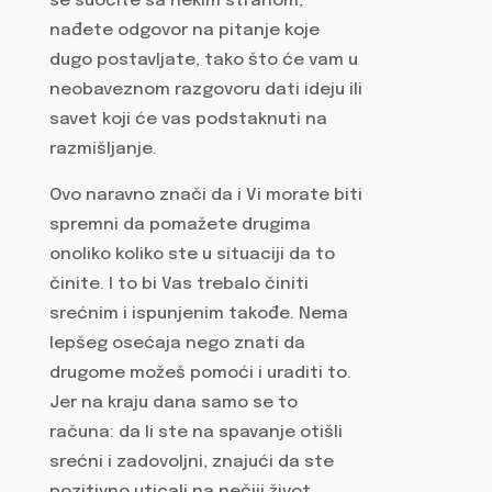
se suočite sa nekim strahom,
nađete odgovor na pitanje koje
dugo postavljate, tako što će vam u
neobaveznom razgovoru dati ideju ili
savet koji će vas podstaknuti na
razmišljanje.
Ovo naravno znači da i Vi morate biti
spremni da pomažete drugima
onoliko koliko ste u situaciji da to
činite. I to bi Vas trebalo činiti
srećnim i ispunjenim takođe. Nema
lepšeg osećaja nego znati da
drugome možeš pomoći i uraditi to.
Jer na kraju dana samo se to
računa: da li ste na spavanje otišli
srećni i zadovoljni, znajući da ste