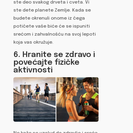
ste deo svakog drveta i cveta. Vi
ste dete planete Zemlje. Kada se
budete okrenuli onome iz čega
potičete vaše biće će se ispuniti
srećom i zahvalnošću na svoj lepoti
koja vas okružuje.
6. Hranite se zdravo i
povećajte fizičke
aktivnosti