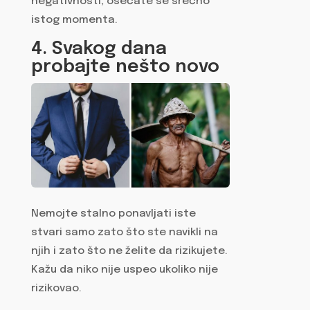
negativnosti, osećate se srećno
istog momenta.
4. Svakog dana
probajte nešto novo
Nemojte stalno ponavljati iste
stvari samo zato što ste navikli na
njih i zato što ne želite da rizikujete.
Kažu da niko nije uspeo ukoliko nije
rizikovao.