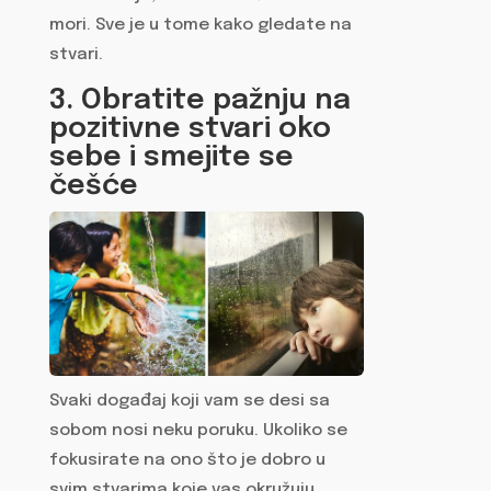
mori. Sve je u tome kako gledate na
stvari.
3. Obratite pažnju na
pozitivne stvari oko
sebe i smejite se
češće
Svaki događaj koji vam se desi sa
sobom nosi neku poruku. Ukoliko se
fokusirate na ono što je dobro u
svim stvarima koje vas okružuju,