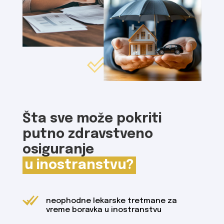
Šta sve može pokriti
putno zdravstveno
osiguranje
u inostranstvu?
neophodne lekarske tretmane za
vreme boravka u inostranstvu