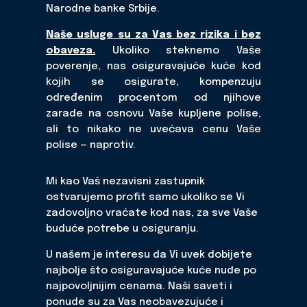
Narodne banke Srbije.
Naše usluge su za Vas bez rizika i bez
obaveza.
Ukoliko steknemo Vaše
poverenje, nas osiguravajuće kuće kod
kojih se osigurate, kompenzuju
određenim procentom od njihove
zarade na osnovu Vaše kupljene polise,
ali to nikako ne uvećava cenu Vaše
polise — naprotiv.
Mi kao Vaš nezavisni zastupnik
ostvarujemo profit samo ukoliko se Vi
zadovoljno vraćate kod nas, za sve Vaše
buduće potrebe u osiguranju.
U našem je interesu da Vi uvek dobijete
najbolje što osiguravajuće kuće nude po
najpovoljnijim cenama. Naši saveti i
ponude su za Vas neobavezujuće i