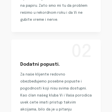
na papiru. Zato smo mi tu da problem
rešimo u rekordnom roku i da Vi ne
gubite vreme i nerve.
02
Dodatni popusti.
Za naše klijente redovno
obezbeđujemo posebne popuste i
pogodnosti koji nisu svima dostupni.
Kao član našeg kluba Vi i Vaša porodica
uvek ćete imati pristup takvim
akcijama, bilo da je u pitanju