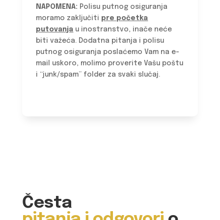
NAPOMENA:
Polisu putnog osiguranja
moramo zaključiti
pre početka
putovanja
u inostranstvo, inače neće
biti važeća. Dodatna pitanja i polisu
putnog osiguranja poslaćemo Vam na e-
mail uskoro, molimo proverite Vašu poštu
i “junk/spam” folder za svaki slučaj.
Česta
pitanja i odgovori
o