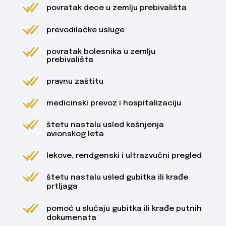
povratak dece u zemlju prebivališta
prevodilačke usluge
povratak bolesnika u zemlju
prebivališta
pravnu zaštitu
medicinski prevoz i hospitalizaciju
štetu nastalu usled kašnjenja
avionskog leta
lekove, rendgenski i ultrazvučni pregled
štetu nastalu usled gubitka ili krađe
prtljaga
pomoć u slučaju gubitka ili krađe putnih
dokumenata