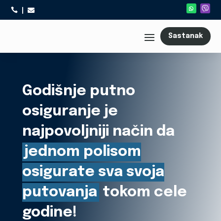



Sastanak
Godišnje putno
osiguranje je
najpovoljniji način da
jednom polisom
osigurate sva svoja
putovanja
tokom cele
godine!