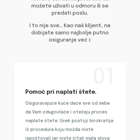
možete uživati u odmoru ili se
predati poslu.
I to nije sve… Kao naš klijent, ne
dobijate samo najbolje putno
osiguranje već i:
01
Pomoć pri naplati štete.
Osiguravajuće kuće daće sve od sebe
da Vam odugovlače i otežaju proces
naplate štete. Uvek postoji birokratija
ili procedura koju možda niste
ispoštovali jer niste čitali mala slova