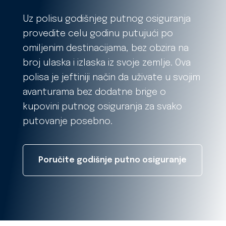
Uz polisu godišnjeg putnog osiguranja
provedite celu godinu putujući po
omiljenim destinacijama, bez obzira na
broj ulaska i izlaska iz svoje zemlje. Ova
polisa je jeftiniji način da uživate u svojim
avanturama bez dodatne brige o
kupovini putnog osiguranja za svako
putovanje posebno.
Poručite godišnje putno osiguranje