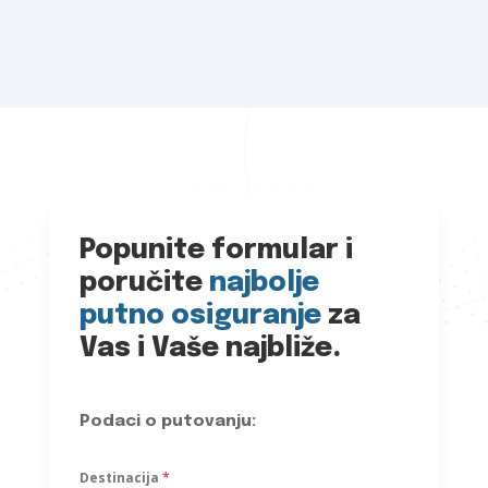
Popunite formular i
poručite
najbolje
putno osiguranje
za
Vas i Vaše najbliže.
Podaci o putovanju:
Destinacija
*