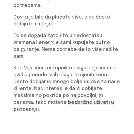
potrebama.
Dosta je bilo da plaćate više, a da često
dobijate i manje.
To se događa zato što u nedostatku
vremena i energije sami kupujete putno
osiguranje. Nema potrebe da to više radite
sami.
Kao Vaš lični zastupnik u osiguranju imamo
uvid u ponude svih osiguravajućih kuća i
često dobijamo mnogo bolje uslove za naše
klijente. Naš interes je da Vi dobijete
maksimalno pokriće po najpovoljnijim
cenama, tako možete
bezbrižno uživati u
putovanju.