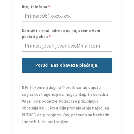
Broj telefona
*
Kontakt e-mail adresa na koju ćemo Vam
poslati polisu
*
Poruči. Bez obaveze plaćanja.
🔒
Pritiskom na dugme “Poruči” iznad dajete
saglasnost agenciji da mogu prikupiti i obraditi
Vaše lične podatke. Podaci se prikupljaju i
obrađuju isključivo u cilju pronalaženja najboljeg
PUTNOG osiguranja za Vas, potpuno su bezbedni
i neće biti zloupotrebljeni.