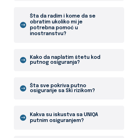
Šta da radim i kome da se
obratim ukoliko mi je
potrebna pomoć u
inostranstvu?
Kako da naplatim štetu kod
putnog osiguranja?
Šta sve pokriva putno
osiguranje sa Ski rizikom?
Kakva su iskustva sa UNIQA
putnim osiguranjem?