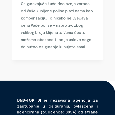
Osiguravajuća kuća deo svoje zarade
od Vaše kupljene polise plati nama kao
kompenzaciju. To nikako ne uvećava
cenu Vaše polise – naprotiv, zbog
velikog broja klijenata Vama često
možemo obezbediti bolje uslove nego
da putno osiguranje kupujete sami.
DND-TOP DI
je nezavisna agencija za
zastupanje u osiguranju, ovlašćena i
licencirana (br. licence: 8954) od strane