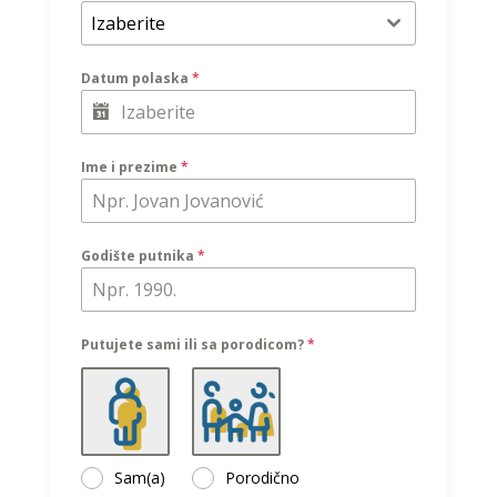
Izaberite
Datum polaska
*
Ime i prezime
*
Godište putnika
*
Putujete sami ili sa porodicom?
*
Sam(a)
Porodično