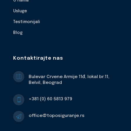
O nama
Usluge
Testimonijali
Blog
Kontaktirajte nas

Bulevar Crvene Armije 11đ, lokal br.11,
Belvil, Beograd
+381 (0) 60 5813 979

office@toposiguranje.rs
