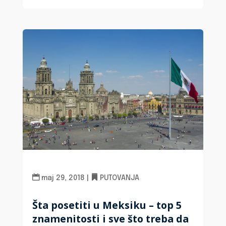
maj 29, 2018
|
PUTOVANJA
Šta posetiti u Meksiku – top 5
znamenitosti i sve što treba da