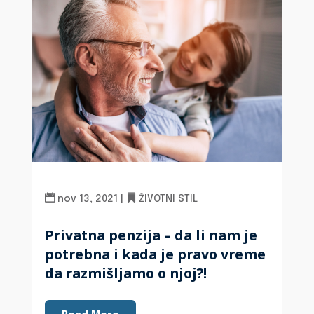
nov 13, 2021
|
ŽIVOTNI STIL
Privatna penzija – da li nam je
potrebna i kada je pravo vreme
da razmišljamo o njoj?!