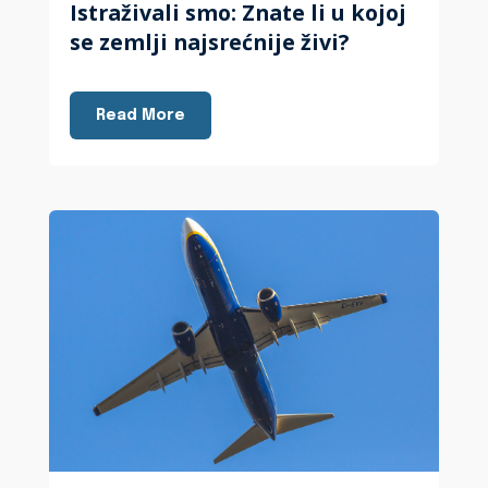
Istraživali smo: Znate li u kojoj
se zemlji najsrećnije živi?
Read More