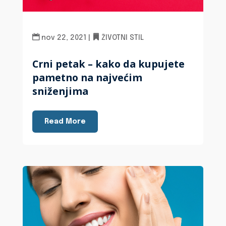
nov 22, 2021
|
ŽIVOTNI STIL
Crni petak – kako da kupujete
pametno na najvećim
sniženjima
Read More