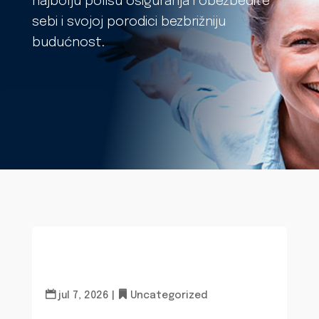
najbolju polisu osiguranja i obezbedite
sebi i svojoj porodici bezbrižniju
budućnost.
jul 7, 2026
|
Uncategorized