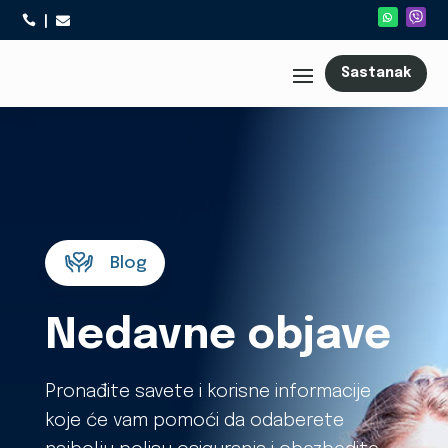



Sastanak
Blog
Nedavne objave
Pronađite savete i korisne informacije
koje će vam pomoći da odaberete