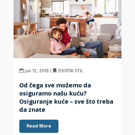
jun 12, 2018
|
ŽIVOTNI STIL
Od čega sve možemo da
osiguramo našu kuću?
Osiguranje kuće – sve što treba
da znate
Read More