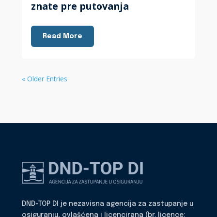
znate pre putovanja
Read More
« Older Entries
DND-TOP DI je nezavisna agencija za zastupanje u
osiguranju, ovlašćena i licencirana (br. licence: