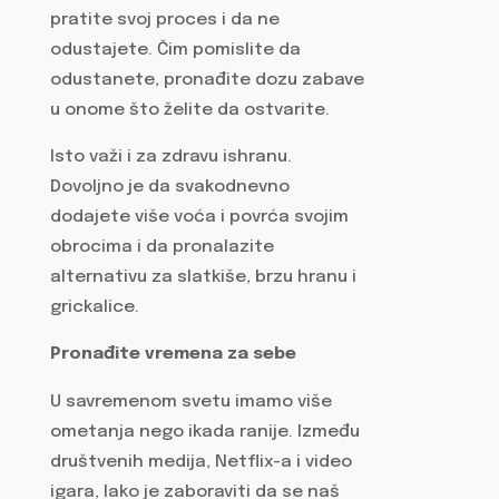
pratite svoj proces i da ne
odustajete. Čim pomislite da
odustanete, pronađite dozu zabave
u onome što želite da ostvarite.
Isto važi i za zdravu ishranu.
Dovoljno je da svakodnevno
dodajete više voća i povrća svojim
obrocima i da pronalazite
alternativu za slatkiše, brzu hranu i
grickalice.
Pronađite vremena za sebe
U savremenom svetu imamo više
ometanja nego ikada ranije. Između
društvenih medija, Netflix-a i video
igara, lako je zaboraviti da se naš