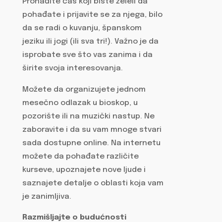
Pronađite čas koji biste želeli da
pohađate i prijavite se za njega, bilo
da se radi o kuvanju, španskom
jeziku ili jogi (ili sva tri!). Važno je da
isprobate sve što vas zanima i da
širite svoja interesovanja.
Možete da organizujete jednom
mesečno odlazak u bioskop, u
pozorište ili na muzički nastup. Ne
zaboravite i da su vam mnoge stvari
sada dostupne online. Na internetu
možete da pohađate različite
kurseve, upoznajete nove ljude i
saznajete detalje o oblasti koja vam
je zanimljiva.
Razmišljajte o budućnosti