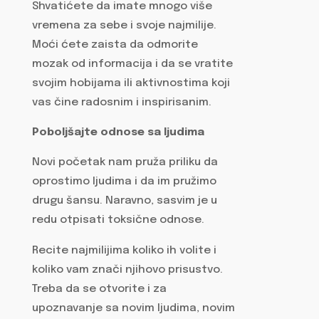
Shvatićete da imate mnogo više
vremena za sebe i svoje najmilije.
Moći ćete zaista da odmorite
mozak od informacija i da se vratite
svojim hobijama ili aktivnostima koji
vas čine radosnim i inspirisanim.
Poboljšajte odnose sa ljudima
Novi početak nam pruža priliku da
oprostimo ljudima i da im pružimo
drugu šansu. Naravno, sasvim je u
redu otpisati toksične odnose.
Recite najmilijima koliko ih volite i
koliko vam znači njihovo prisustvo.
Treba da se otvorite i za
upoznavanje sa novim ljudima, novim