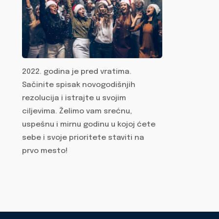
2022. godina je pred vratima.
Sačinite spisak novogodišnjih
rezolucija i istrajte u svojim
ciljevima. Želimo vam srećnu,
uspešnu i mirnu godinu u kojoj ćete
sebe i svoje prioritete staviti na
prvo mesto!