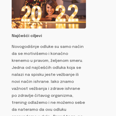
Najčešći ciljevi
Novogodišnje odluke su samo način
da se motivišemo i konačno
krenemo u pravom, željenom smeru.
Jedna od najčešćih odluka koja se
nalazi na spisku jeste vežbanje ili
novi način ishrane. Iako znamo
važnost vežbanja i zdrave ishrane
po zdravlje čitavog organizma,
trening odlažemo i ne možemo sebe
da nateramo da ovu odluku