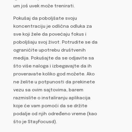
um još uvek može trenirati.
Pokušaj da poboljšate svoju
koncentraciju je odlična odluka za
sve koji žele da povećaju fokus i
poboljšaju svoj život. Potrudite se da
ograničite upotrebu društvenih
medija. Pokušajte da se odjavite sa
što više naloga i izbegavajte da ih
proveravate koliko god možete. Ako
ne želite u potpunosti da prekinete
vezu sa ovim sajtovima, barem
razmislite o instaliranju aplikacija
koje će vam pomoći da se držite
podalje od njih određeno vreme (kao
što je StayFocusd).