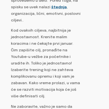
sprovedemo u delo. Pored toga, na
spisku se uvek nalazi
štednja
,
organizacija, lični, emotivni, poslovni
ciljevi..
Kod ovakvih ciljeva, najbitnija je
jednostavnost. Krenite malim
koracima i ne čekajte prvi januar.
Čim zapišite cilj, pronađite na
Youtube-u vežbe za početnike i
uradite ih. Toliko je jednostavno!
Izaberite trening koji ne zahteva
komplikovanu opremu i koji vam je
zabavan. Kako vreme prolazi, u vama
će se razviti motivacija koja će još
više definisati cilj.
Ne zaboravite, važno je samo da