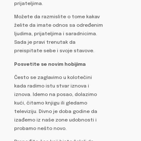
prijateljima.
Možete da razmislite o tome kakav
želite da imate odnos sa određenim
ljudima, prijateljima i saradnicima.
Sada je pravi trenutak da
preispitate sebe i svoje stavove.
Posvetite se novim hobijima
Često se zaglavimo u kolotečini
kada radimo istu stvar iznova i
iznova. Idemo na posao, dolazimo
kući, čitamo knjigu ili gledamo
televiziju. Divno je doba godine da
izađemo iz naše zone udobnosti i
probamo nešto novo.