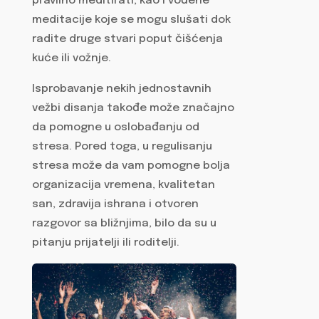
pravilno meditirati, kao i vođene
meditacije koje se mogu slušati dok
radite druge stvari poput čišćenja
kuće ili vožnje.
Isprobavanje nekih jednostavnih
vežbi disanja takođe može značajno
da pomogne u oslobađanju od
stresa. Pored toga, u regulisanju
stresa može da vam pomogne bolja
organizacija vremena, kvalitetan
san, zdravija ishrana i otvoren
razgovor sa bližnjima, bilo da su u
pitanju prijatelji ili roditelji.