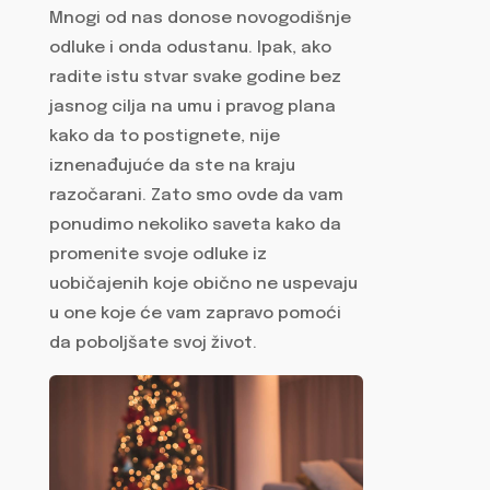
Mnogi od nas donose novogodišnje
odluke i onda odustanu. Ipak, ako
radite istu stvar svake godine bez
jasnog cilja na umu i pravog plana
kako da to postignete, nije
iznenađujuće da ste na kraju
razočarani. Zato smo ovde da vam
ponudimo nekoliko saveta kako da
promenite svoje odluke iz
uobičajenih koje obično ne uspevaju
u one koje će vam zapravo pomoći
da poboljšate svoj život.