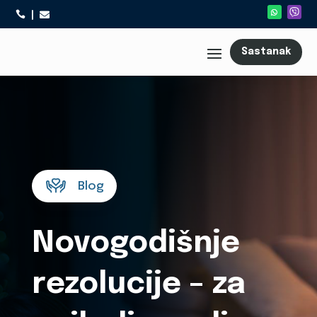



Sastanak
Blog
Novogodišnje
rezolucije – za