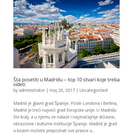
Šta posetiti u Madridu – top 10 stvari koje treba
videti
by
administrator
|
maj 20, 2017
|
Uncategorized
Madrid je glavni grad Španije. Posle Londona i Berlina,
Madrid je treći najveći grad Evropske unije. U Madridu
živi kralj, a u njemu se nalaze i najznačajnije državne,
obrazovne i kulturne institucije Španije. Madrid je grad
u kojem možete prepoznati sve pravce u...