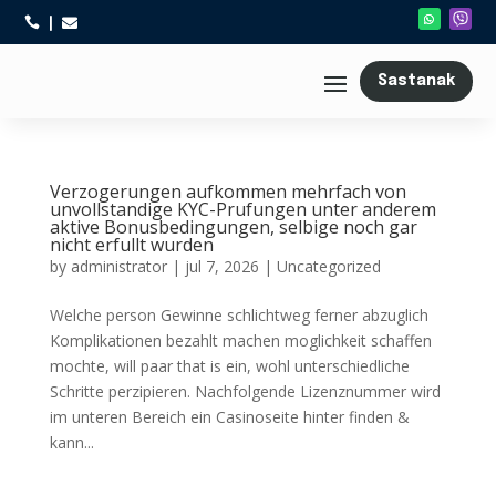



Sastanak
Verzogerungen aufkommen mehrfach von
unvollstandige KYC-Prufungen unter anderem
aktive Bonusbedingungen, selbige noch gar
nicht erfullt wurden
by
administrator
|
jul 7, 2026
|
Uncategorized
Welche person Gewinne schlichtweg ferner abzuglich
Komplikationen bezahlt machen moglichkeit schaffen
mochte, will paar that is ein, wohl unterschiedliche
Schritte perzipieren. Nachfolgende Lizenznummer wird
im unteren Bereich ein Casinoseite hinter finden &
kann...