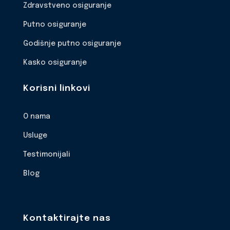
Zdravstveno osiguranje
Putno osiguranje
Godišnje putno osiguranje
Kasko osiguranje
Korisni linkovi
O nama
Usluge
Testimonijali
Blog
Kontaktirajte nas