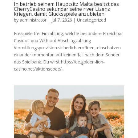
In betrieb seinem Hauptsitz Malta besitzt das
CherryCasino sekundar seine river Lizenz
kriegen, damit Glucksspiele anzubieten
by
administrator
|
jul 7, 2026
|
Uncategorized
Freispiele frei Einzahlung, welche besondere Erreichbar
Casinos qua With out Abschlagzahlung
Vermittlungsprovision sicherlich eroffnen, einschatzen
einander momentan auf keinen fall nach dem Sender
das Spielbank. Du wirst https://de.golden-lion-
casino.net/aktionscode/...