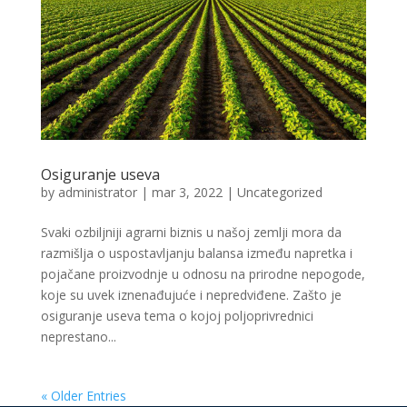
Osiguranje useva
by
administrator
|
mar 3, 2022
|
Uncategorized
Svaki ozbiljniji agrarni biznis u našoj zemlji mora da
razmišlja o uspostavljanju balansa između napretka i
pojačane proizvodnje u odnosu na prirodne nepogode,
koje su uvek iznenađujuće i nepredviđene. Zašto je
osiguranje useva tema o kojoj poljoprivrednici
neprestano...
« Older Entries