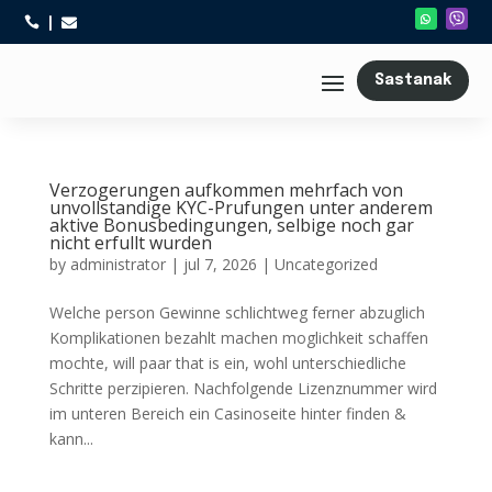



Sastanak
Verzogerungen aufkommen mehrfach von
unvollstandige KYC-Prufungen unter anderem
aktive Bonusbedingungen, selbige noch gar
nicht erfullt wurden
by
administrator
|
jul 7, 2026
|
Uncategorized
Welche person Gewinne schlichtweg ferner abzuglich
Komplikationen bezahlt machen moglichkeit schaffen
mochte, will paar that is ein, wohl unterschiedliche
Schritte perzipieren. Nachfolgende Lizenznummer wird
im unteren Bereich ein Casinoseite hinter finden &
kann...