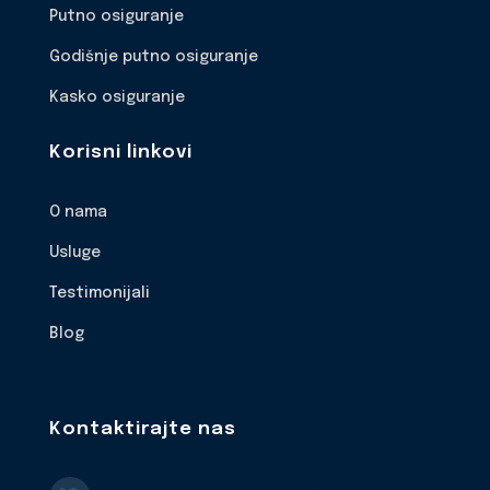
Putno osiguranje
Godišnje putno osiguranje
Kasko osiguranje
Korisni linkovi
O nama
Usluge
Testimonijali
Blog
Kontaktirajte nas