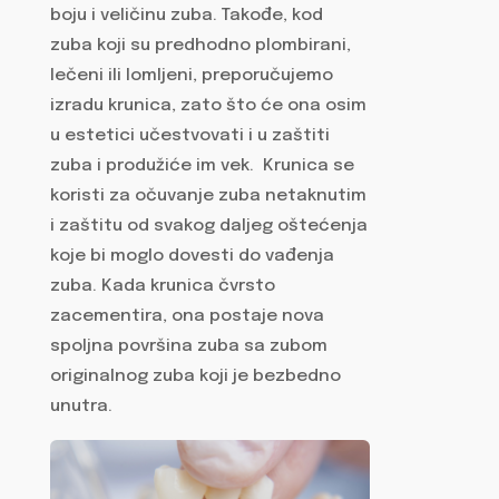
boju i veličinu zuba. Takođe, kod
zuba koji su predhodno plombirani,
lečeni ili lomljeni, preporučujemo
izradu krunica, zato što će ona osim
u estetici učestvovati i u zaštiti
zuba i produžiće im vek. Krunica se
koristi za očuvanje zuba netaknutim
i zaštitu od svakog daljeg oštećenja
koje bi moglo dovesti do vađenja
zuba. Kada krunica čvrsto
zacementira, ona postaje nova
spoljna površina zuba sa zubom
originalnog zuba koji je bezbedno
unutra.