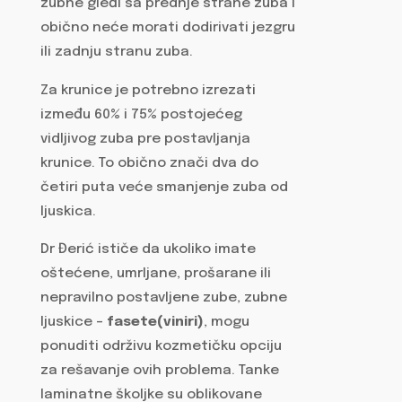
zubne gleđi sa prednje strane zuba i
obično neće morati dodirivati jezgru
ili zadnju stranu zuba.
Za krunice je potrebno izrezati
između 60% i 75% postojećeg
vidljivog zuba pre postavljanja
krunice. To obično znači dva do
četiri puta veće smanjenje zuba od
ljuskica.
Dr Đerić ističe da ukoliko imate
oštećene, umrljane, prošarane ili
nepravilno postavljene zube, zubne
ljuskice –
fasete(viniri)
, mogu
ponuditi održivu kozmetičku opciju
za rešavanje ovih problema. Tanke
laminatne školjke su oblikovane