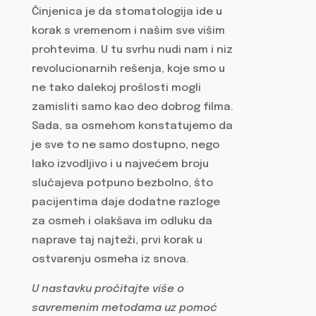
Činjenica je da stomatologija ide u
korak s vremenom i našim sve višim
prohtevima. U tu svrhu nudi nam i niz
revolucionarnih rešenja, koje smo u
ne tako dalekoj prošlosti mogli
zamisliti samo kao deo dobrog filma.
Sada, sa osmehom konstatujemo da
je sve to ne samo dostupno, nego
lako izvodljivo i u najvećem broju
slučajeva potpuno bezbolno, što
pacijentima daje dodatne razloge
za osmeh i olakšava im odluku da
naprave taj najteži, prvi korak u
ostvarenju osmeha iz snova.
U nastavku pročitajte više o
savremenim metodama uz pomoć