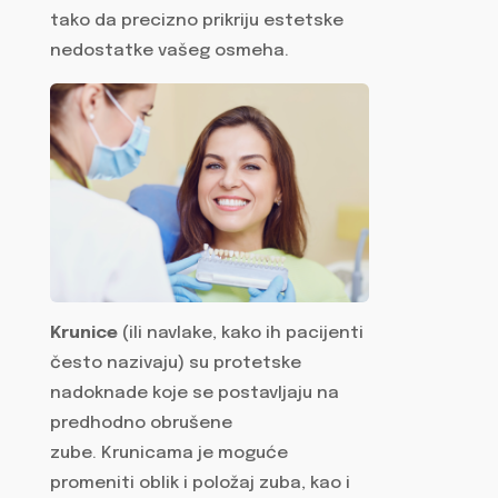
tako da precizno prikriju estetske
nedostatke vašeg osmeha.
Krunice
(ili navlake, kako ih pacijenti
često nazivaju) su protetske
nadoknade koje se postavljaju na
predhodno obrušene
zube. Krunicama je moguće
promeniti oblik i položaj zuba, kao i