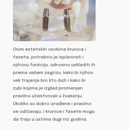
Osim estetskih osobina krunica i
faseta, potrebno je isplanirati i
njihovu funkciju, odnosno uskladiti ih
prema vašem zagrizu, kako bi njihov
vek trajanja bio što duži i kako bi
zubi kojima je izgled promenjen
pravilno učestvovali u žvakanju.
Ukoliko su dobro izrađene i pravilno
se održavaju, i krunice i fasete mogu
da traju u ustima dugi niz godina.