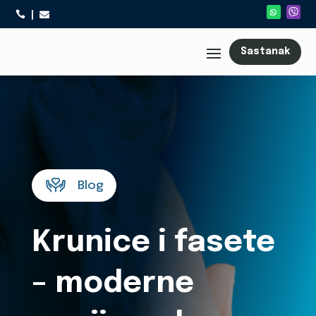



Sastanak
Blog
Krunice i fasete
– moderne