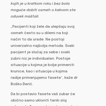
kojih je u kratkom roku i bez bola
moguće dobiti osmeh o kakvom ste
oduvek maštali.
„Pacijenti koji žele da ulepšaju svoj
osmeh često su u dilemi na koji
način to da urade. Ne postoji
univerzalno najbolja metoda. Svaki
pacijent je slučaj za sebe i svaki
zubni niz je individualan. Postoje
situacije u kojima je bolje primeniti
krunice, kao i situacije u kojima
radije primenjujemo fasete“, kaže dr
Boško Đerić.
Da bi postavio fasete vaš zubar će
obično samo ukloniti tanki sloj