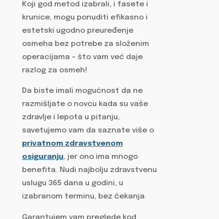
Koji god metod izabrali, i fasete i
krunice, mogu ponuditi efikasno i
estetski ugodno preuređenje
osmeha bez potrebe za složenim
operacijama – što vam već daje
razlog za osmeh!
Da biste imali mogućnost da ne
razmišljate o novcu kada su vaše
zdravlje i lepota u pitanju,
savetujemo vam da saznate više o
privatnom zdravstvenom
osiguranju
, jer ono ima mnogo
benefita. Nudi najbolju zdravstvenu
uslugu 365 dana u godini, u
izabranom terminu, bez čekanja.
Garantujem vam preglede kod