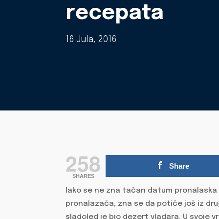
recepata
16 Jula, 2016
258
Share
SHARES
Iako se ne zna tačan datum pronalaska 
pronalazača, zna se da potiče još iz dr
sladoled je bio dezert vladara. U svoje vr