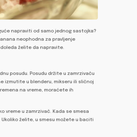
oguće napraviti od samo jednog sastojka?
 banana neophodna za pravljenje
adoleda želite da napravite.
jednu posudu. Posudu držite u zamrzivaču
izmutite u blenderu, mikseru ili sličnoj
s vremena na vreme, moraćete ih
eko vreme u zamrzivač. Kada se smesa
 Ukoliko želite, u smesu možete u baciti