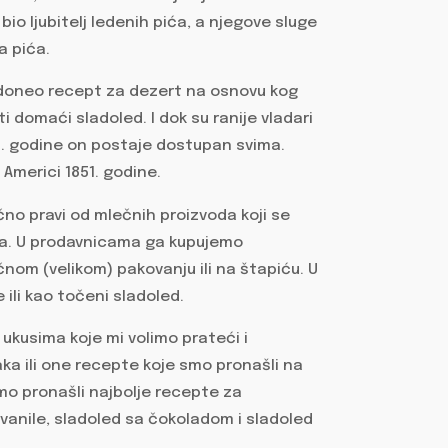
io ljubitelj ledenih pića, a njegove sluge
a pića.
ju doneo recept za dezert na osnovu kog
ti domaći sladoled. I dok su ranije vladari
660. godine on postaje dostupan svima.
 Americi 1851. godine.
čno pravi od mlečnih proizvoda koji se
ma. U prodavnicama ga kupujemo
nom (velikom) pakovanju ili na štapiću. U
ili kao točeni sladoled.
a ukusima koje mi volimo prateći i
ka ili one recepte koje smo pronašli na
mo pronašli najbolje recepte za
vanile, sladoled sa čokoladom i sladoled