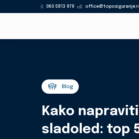
060 5813 979
office@toposiguranje.r

Blog
Kako napravit
sladoled: top 