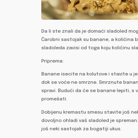
Da li ste znali da je domaći sladoled m
Čarobni sastojak su banane, a količina
sladoleda zavisi od toga koju količinu sl
Priprema:
Banane isecite na kolutove i stavite u 
dok se voće ne smrzne. Smrznute banane 
spravi. Budući da će se banane lepiti, 
promešati.
Dobijenu kremastu smesu stavite još n
dovoljno ohladi vaš sladoled je spreman.
još neki sastojak za bogatiji ukus.