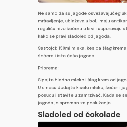
Ne samo da su jagode osvežavajućeg ukus
mršavljenje, ublažavaju bol, imaju antik
regulišu nivo šećera u krvi i usporavaju
kako se pravi sladoled od jagoda.
Sastojci: 150ml mleka, kesica šlag krema
šećera i ista čaša jagoda.
Priprema:
Sipajte hladno mleko i šlag krem od jagod
U smesu dodajte kiselo mleko, šećer i ja
posudu i stavite u zamrzivač. Kada se 
jagoda je spreman za posluženje.
Sladoled od čokolade