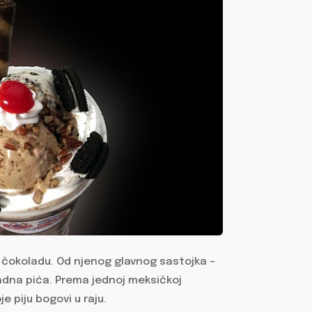
le čokoladu. Od njenog glavnog sastojka –
oladna pića. Prema jednoj meksičkoj
e piju bogovi u raju.