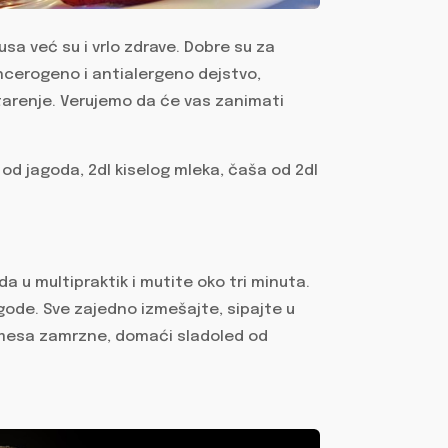
a već su i vrlo zdrave. Dobre su za
ancerogeno i antialergeno dejstvo,
 starenje. Verujemo da će vas zanimati
 od jagoda, 2dl kiselog mleka, čaša od 2dl
a u multipraktik i mutite oko tri minuta.
gode. Sve zajedno izmešajte, sipajte u
smesa zamrzne, domaći sladoled od