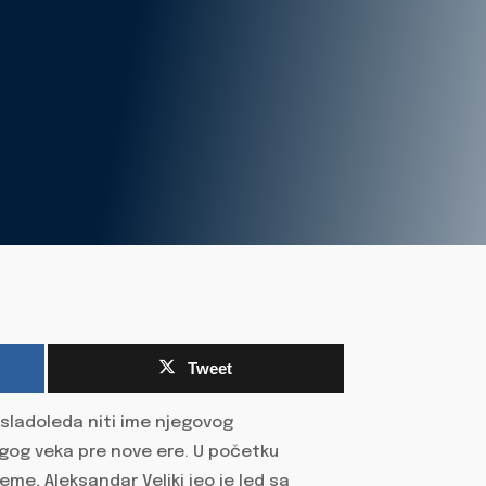
Tweet
sladoleda niti ime njegovog
ugog veka pre nove ere. U početku
eme, Aleksandar Veliki jeo je led sa