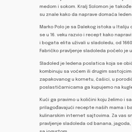
medom i sokom. Kralj Solomon je takođe b
su znale kako da naprave domaća leden
Marko Polo je sa Dalekog istoka u Itali
se u 16. veku razvio i recept kako napravi
i bogata elita uživali u sladoledu, od 1
Fabričko pravljenje sladoleda počelo je u
Sladoled je ledena poslatica koja se obi
kombinuju sa voćem ili drugim sastojci
zapakovanog u kornetu, čašici, u porodič
poslastičarnicama ga kupujemo na kugle 
Kući ga pravimo u količini koju želimo i s
prilagođavajući recepte naših mama i ba
kulinarskim internet sajtovima. Za vas s
pravljenje sladoleda od banana, jagoda, 
sa jogurtom.