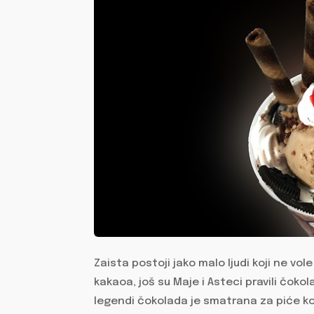
Zaista postoji jako malo ljudi koji ne vo
kakaoa, još su Maje i Asteci pravili čok
legendi čokolada je smatrana za piće koj