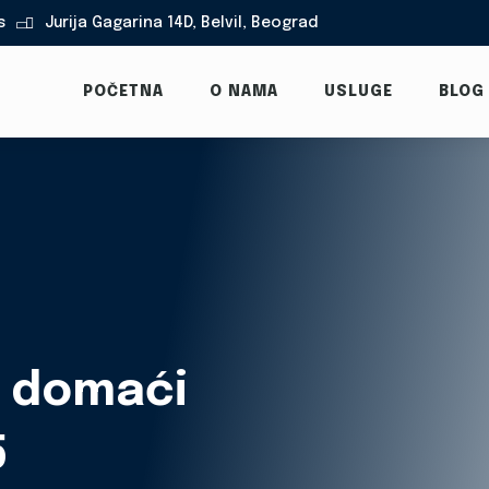
s
Jurija Gagarina 14D, Belvil, Beograd

POČETNA
O NAMA
USLUGE
BLOG
i domaći
5