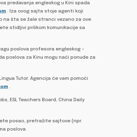
ova predavanja engleskog u Kini spada
com
. Iza ovog sajta stoje agenti koji
o na šta se žale stranci vezano za ove
te stidljivi prilikom komunikacije sa
etragu poslova profesora engleskog –
da poslova za Kinu mogu naći ponude za
 Lingua Tutor. Agencija će vam pomoći
com
.
jobs, ESL Teachers Board, China Daily
ete posao, pretražite sajtove (npr.
ma poslova.