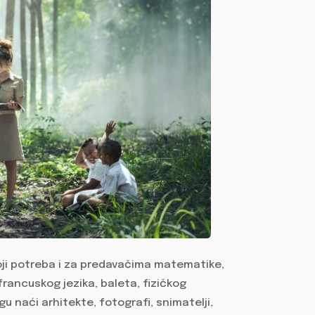
oji potreba i za predavačima matematike,
 francuskog jezika, baleta, fizičkog
u naći arhitekte, fotografi, snimatelji,