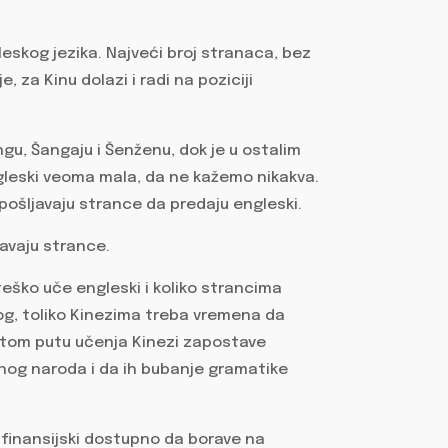
leskog jezika. Najveći broj stranaca, bez
 za Kinu dolazi i radi na poziciji
ngu, Šangaju i Šenženu, dok je u ostalim
leski veoma mala, da ne kažemo nikakva.
apošljavaju strance da predaju engleski.
javaju strance.
o teško uče engleski i koliko strancima
og, toliko Kinezima treba vremena da
a tom putu učenja Kinezi zapostave
ednog naroda i da ih bubanje gramatike
 finansijski dostupno da borave na