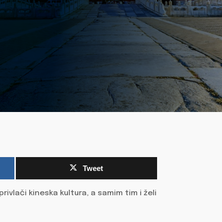
Tweet
privlači kineska kultura, a samim tim i želi