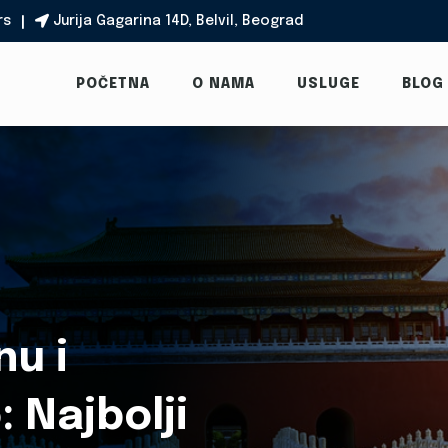
rs
Jurija Gagarina 14D, Belvil, Beograd

POČETNA
O NAMA
USLUGE
BLOG
nu i
 Najbolji