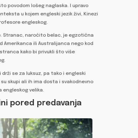
što povodom lošeg naglaska. I upravo
eksta u kojem engleski jezik živi, Kinezi
profesore engleskog.
e. Stranac, naročito belac, je egzotična
kod Amerikanca ili Australijanca nego kod
stranca kako bi privukli što više
og.
 drži se za luksuz, pa tako i engleski
ini su skupi ali ih ima dosta i svakodnevno
a engleskog velika.
Kini pored predavanja