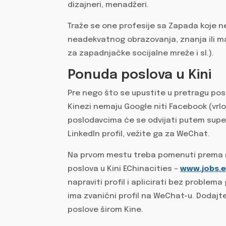
dizajneri, menadžeri.
Traže se one profesije sa Zapada koje n
neadekvatnog obrazovanja, znanja ili man
za zapadnjačke socijalne mreže i sl.).
Ponuda poslova u Kini
Pre nego što se upustite u pretragu poslo
Kinezi nemaju Google niti Facebook (vrlo
poslodavcima će se odvijati putem super
Linkedln profil, vežite ga za WeChat.
Na prvom mestu treba pomenuti prema m
poslova u Kini EChinacities –
www.jobs.e
napraviti profil i aplicirati bez problem
ima zvanični profil na WeChat-u. Dodajt
poslove širom Kine.