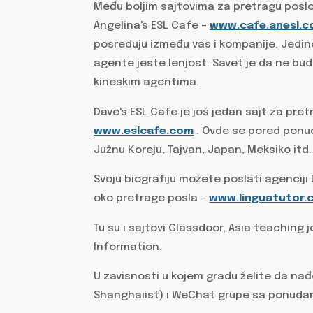
Među boljim sajtovima za pretragu posl
Angelina's ESL Cafe –
www.cafe.anesl.
posreduju između vas i kompanije. Jedin
agente jeste lenjost. Savet je da ne bude
kineskim agentima.
Dave's ESL Cafe je još jedan sajt za pr
www.eslcafe.com
. Ovde se pored ponu
Južnu Koreju, Tajvan, Japan, Meksiko itd.
Svoju biografiju možete poslati agenciji
oko pretrage posla –
www.linguatutor.
Tu su i sajtovi Glassdoor, Asia teaching 
Information.
U zavisnosti u kojem gradu želite da nađ
Shanghaiist) i WeChat grupe sa ponuda