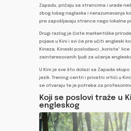
Zapadu, pričaju sa strancima i urade ne
zbog lošeg naglaska i nerazumevanja kont
pre zapošljavaju strance nego lokalne 
Drugi razlog je čiste markentiške prirod
pojava u Kini i svi će pre učiti engleski 
Kineza. Kineski poslodavci „koriste“ lice 
zainteresovanih ljudi za učenje englesk
U Kini je sve što dolazi sa Zapada skupo i
jezik. Trening centri i privatni vrtići u K
se otvaraju te je potreba za profesorim
Koji se poslovi traže u 
engleskog