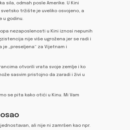
 sila, odmah posle Amerike. U Kini
svetsko tržište je uveliko osvojeno, a
e u godinu.
pa nezaposlenosti u Kini iznosi nepunih
stencija nije više ugrožena jer se radi i
je „preseljena“ za Vijetnam i
trancima otvorili vrata svoje zemlje i ko
ože sasvim pristojno da zaradi i živi u
vno se pita kako otići u Kinu. Mi Vam
 posao
 jednostavan, ali nije ni zamršen kao npr.