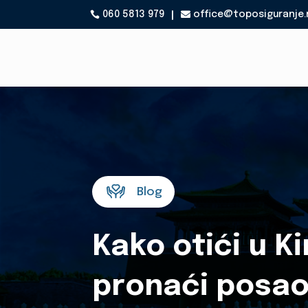
060 5813 979
office@toposiguranje.

Blog
Kako otići u Ki
pronaći posao: