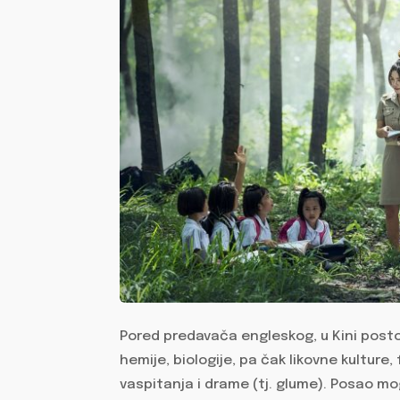
Pored predavača engleskog, u Kini post
hemije, biologije, pa čak likovne kulture,
vaspitanja i drame (tj. glume). Posao mog