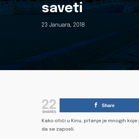
saveti
23 Januara, 2018
22
Share
SHARES
Kako otići u Kinu, pitanje je mnogih koje 
da se zaposli.