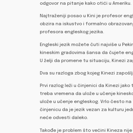
odgovor na pitanje kako otići u Ameriku.
Najtraženiji posao u Kini je profesor eng
obzira na iskustvo i formalno obrazovanje,
profesora engleskog jezika.
Engleski jezik možete čuti najviše u Peki
kineskim gradovima šansa da čujete eng
U želji da promene tu situaciju, Kinezi z
Dva su razloga zbog kojeg Kinezi zapošl
Prvi razlog leži u činjenici da Kinezi jak
treba vremena da ulože u učenje kinesk
ulože u učenje engleskog. Vrlo često n
činjenicu da je jezik vezan za kulturu j
neće odvesti daleko.
Takođe je problem što većini Kineza nije