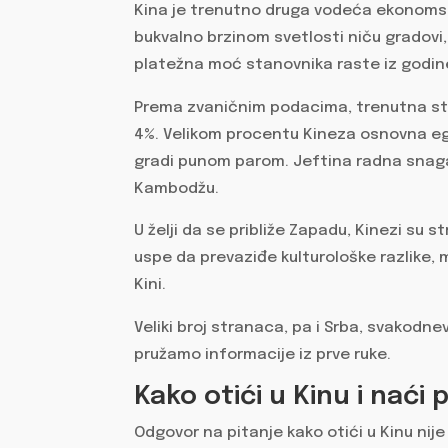
Kina je trenutno druga vodeća ekonomska
bukvalno brzinom svetlosti niču gradovi, 
platežna moć stanovnika raste iz godin
Prema zvaničnim podacima, trenutna sto
4%. Velikom procentu Kineza osnovna egzi
gradi punom parom. Jeftina radna snaga 
Kambodžu.
U želji da se približe Zapadu, Kinezi su s
uspe da prevaziđe kulturološke razlike, m
Kini.
Veliki broj stranaca, pa i Srba, svakodne
pružamo informacije iz prve ruke.
Kako otići u Kinu i naći
Odgovor na pitanje kako otići u Kinu nije