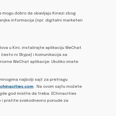
e mogu dobro da obavljaju Kinezi zbog
jka informacija (npr. digitalni marketeri
va u Kini, instalirajte aplikaciju WeChat.
 često ni Skype) i komunikacija sa
iorne WeChat aplikacije. Ukoliko imate
nogima najbolji sajt za pretragu
chinacities.com
. Na ovom sajtu možete
a gde god mislite da treba. EChinacities
e i pratite svakodnevno ponude za