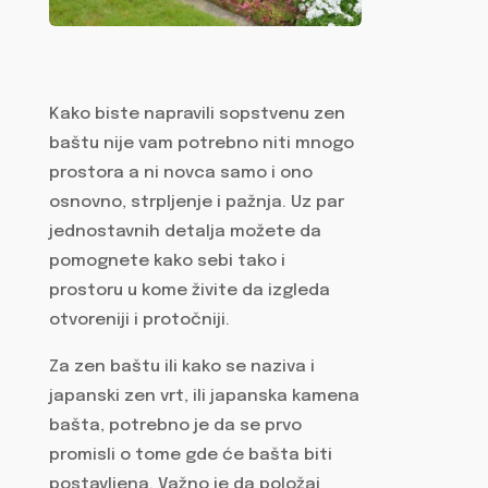
Kako biste napravili sopstvenu zen
baštu nije vam potrebno niti mnogo
prostora a ni novca samo i ono
osnovno, strpljenje i pažnja. Uz par
jednostavnih detalja možete da
pomognete kako sebi tako i
prostoru u kome živite da izgleda
otvoreniji i protočniji.
Za zen baštu ili kako se naziva i
japanski zen vrt, ili japanska kamena
bašta, potrebno je da se prvo
promisli o tome gde će bašta biti
postavljena. Važno je da položaj