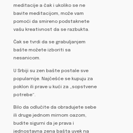
meditacije a čak i ukoliko se ne
bavite meditacijom, može vam
pomoći da smireno podstaknete
vašu kreativnost da se razbukta.
Čak se tvrdi da se grabuljanjem
bašte možete izboriti sa
nesanicom.
U Srbiji su zen bašte postale sve
popularnije. Najčešće se kupuju za
poklon ili prave u kući za „sopstvene
potrebe“.
Bilo da odlučite da obradujete sebe
ili druge jednom mirnom oazom,
budite sigurni da je prava i
jednostavna zena bašta uvek na