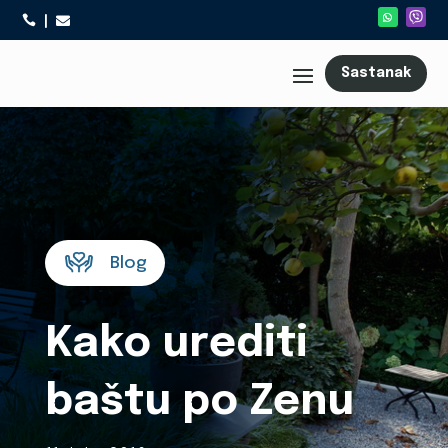



Sastanak
Blog
Kako urediti
baštu po Zenu