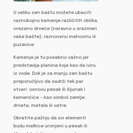
U veliku zen baštu možete ubaciti
raznobojno kamenje različitih oblika,
orezano drveće (naravno u srazmeri
vaše bašte), raznovsnu mahovinu ili
puzavice.
Kamenje je tu posebno važno jer
predstavlja planine koje kao da iviru
iz vode. Dok je za manju zen baštu
preporučljivo da sadrži tek par
stvari: osnovu pesak ili šljunak i
kamenčiće – kao simbol zemlje,
drveta, metala ili vatre.
Obratite pažnju da svi elementi
budu malkice uronjeni u pesak ili