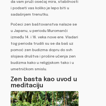
da vam pruži osećaj mira, stabilnosti
i podseti vas koliko je lepo biti u
sadašnjem trenutku.
Počeci zen baštovanstva nalaze se
u Japanu, u periodu Muromanči
između 14. i 16. veka nove ere. Vladari
tog perioda trudili su se da baš uz
pomoć zen budizma dopru do svh
slojava društva i prošire učenja zen
budizma kako u religijskom tako i u
umetničkom smislu.
Zen basta kao uvod u
meditaciju