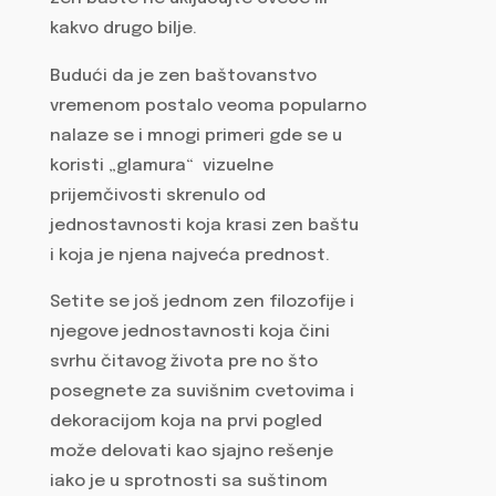
kakvo drugo bilje.
Budući da je zen baštovanstvo
vremenom postalo veoma popularno
nalaze se i mnogi primeri gde se u
koristi „glamura“ vizuelne
prijemčivosti skrenulo od
jednostavnosti koja krasi zen baštu
i koja je njena najveća prednost.
Setite se još jednom zen filozofije i
njegove jednostavnosti koja čini
svrhu čitavog života pre no što
posegnete za suvišnim cvetovima i
dekoracijom koja na prvi pogled
može delovati kao sjajno rešenje
iako je u sprotnosti sa suštinom