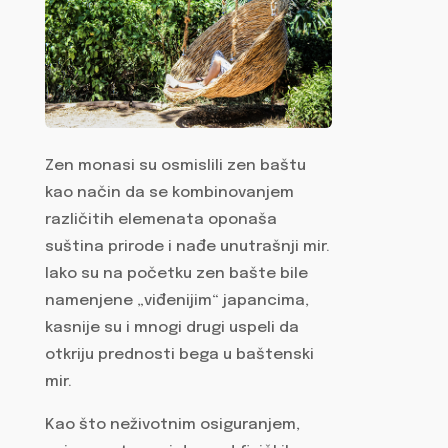
Zen monasi su osmislili zen baštu
kao način da se kombinovanjem
različitih elemenata oponaša
suština prirode i nađe unutrašnji mir.
Iako su na početku zen bašte bile
namenjene „viđenijim“ japancima,
kasnije su i mnogi drugi uspeli da
otkriju prednosti bega u baštenski
mir.
Kao što neživotnim osiguranjem,