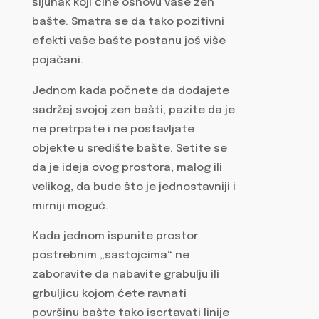
šljunak koji čine osnovu vaše zen
bašte. Smatra se da tako pozitivni
efekti vaše bašte postanu još više
pojačani.
Jednom kada počnete da dodajete
sadržaj svojoj zen bašti, pazite da je
ne pretrpate i ne postavljate
objekte u središte bašte. Setite se
da je ideja ovog prostora, malog ili
velikog, da bude što je jednostavniji i
mirniji moguć.
Kada jednom ispunite prostor
postrebnim „sastojcima“ ne
zaboravite da nabavite grabulju ili
grbuljicu kojom ćete ravnati
površinu bašte tako iscrtavati linije