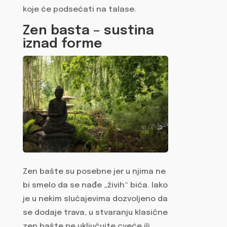
koje će podsećati na talase.
Zen basta – sustina
iznad forme
Zen bašte su posebne jer u njima ne
bi smelo da se nađe „živih“ bića. Iako
je u nekim slučajevima dozvoljeno da
se dodaje trava, u stvaranju klasične
zen bašte ne uključujte cveće ili