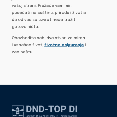
vašoj strani. Pružaće vam mir,
posećati na suštinu, prirodu i život a
da od vas za uzvrat neće tražiti
gotovo ništa.
Obezbedite sebi dve stvari za miran
i uspešan život,
životno osiguranje
i
zen baštu.