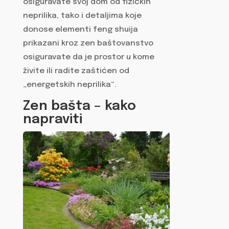
osiguravate svoj dom od fizičkih
neprilika, tako i detaljima koje
donose elementi feng shuija
prikazani kroz zen baštovanstvo
osiguravate da je prostor u kome
živite ili radite zaštićen od
„energetskih neprilika“.
Zen bašta – kako
napraviti