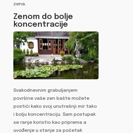
zena.
Zenom do bolje
koncentracije
Svakodnevnim grabuljanjem
površine vaše zen bašte možete
postići kako svoj unutrašnji mir tako
i bolju koncentraciju. Sam postupak
se ranje koristio kao priprema a
uvođenje u stanje za početak