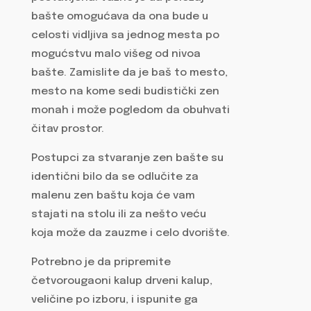
bašte omogućava da ona bude u
celosti vidljiva sa jednog mesta po
mogućstvu malo višeg od nivoa
bašte. Zamislite da je baš to mesto,
mesto na kome sedi budistički zen
monah i može pogledom da obuhvati
čitav prostor.
Postupci za stvaranje zen bašte su
identični bilo da se odlučite za
malenu zen baštu koja će vam
stajati na stolu ili za nešto veću
koja može da zauzme i celo dvorište.
Potrebno je da pripremite
četvorougaoni kalup drveni kalup,
veličine po izboru, i ispunite ga