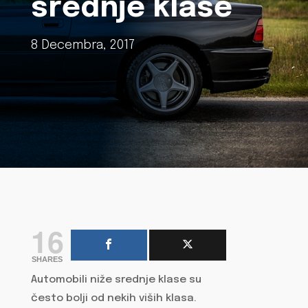
srednje klase
8 Decembra, 2017
16
SHARES
Automobili niže srednje klase su
često bolji od nekih viših klasa.