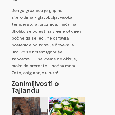
Denga groznica je grip na
steroidima – glavobolja, visoka
temperatura, groznica, mučnina.
Ukoliko se bolest na vreme otkrije i
počne da se leči, ne ostavlja
posledice po zdravlje čoveka, a
ukoliko se bolest ignoriše i
zapostavi, ili na vreme ne otkrije,
može da preraste u noćnu moru.
Zato, osiguranje u ruke!
Zanimljivosti o
Tajlandu