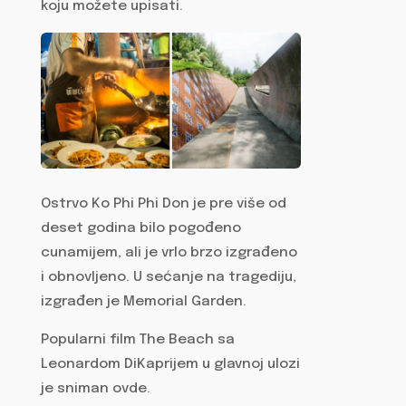
koju možete upisati.
Ostrvo Ko Phi Phi Don je pre više od
deset godina bilo pogođeno
cunamijem, ali je vrlo brzo izgrađeno
i obnovljeno. U sećanje na tragediju,
izgrađen je Memorial Garden.
Popularni film The Beach sa
Leonardom DiKaprijem u glavnoj ulozi
je sniman ovde.