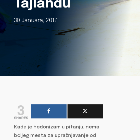
Tajlandu
30 Januara, 2017
3
SHARES
Kada je hedonizam u pitanju, nema
boljeg mesta za upražnjavanje od