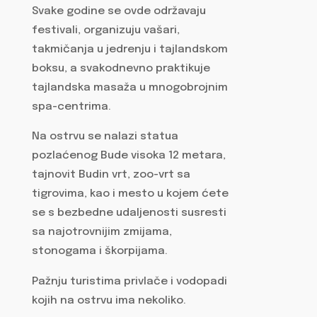
Svake godine se ovde održavaju
festivali, organizuju vašari,
takmičanja u jedrenju i tajlandskom
boksu, a svakodnevno praktikuje
tajlandska masaža u mnogobrojnim
spa-centrima.
Na ostrvu se nalazi statua
pozlaćenog Bude visoka 12 metara,
tajnovit Budin vrt, zoo-vrt sa
tigrovima, kao i mesto u kojem ćete
se s bezbedne udaljenosti susresti
sa najotrovnijim zmijama,
stonogama i škorpijama.
Pažnju turistima privlače i vodopadi
kojih na ostrvu ima nekoliko.