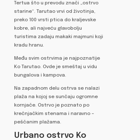
Tertua što u prevodu znači „ostrvo
starine“. Tarutao vrvi od životinja,
preko 100 vrsti ptica do kraljevske
kobre, ali najveću glavobolju
turistima zadaju makaki majmuni koji
kradu hranu.
Među svim ostrvima je najpoznatije
Ko Tarutao. Ovde je smeštaj u vidu
bungalova i kampova.
Na zapadnom delu ostrva se nalazi
plaža na kojoj se sunčaju ogromne
kornjače. Ostrvo je poznato po
krečnjačkim stenama i naravno –
peščanim plažama.
Urbano ostrvo Ko