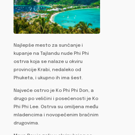
Najlepše mesto za sunčanje i
kupanje na Tajlandu nude Phi Phi
ostrva koja se nalaze u okviru
provincije Krabi, nedaleko od
Phuketa, i ukupno ih ima šest.
Najveće ostrvo je Ko Phi Phi Don, a
drugo po veličini i posećenosti je Ko
Phi Phi Lee. Ostrva su omiljena među
mladencima i novopečenim bračnim
drugovima.