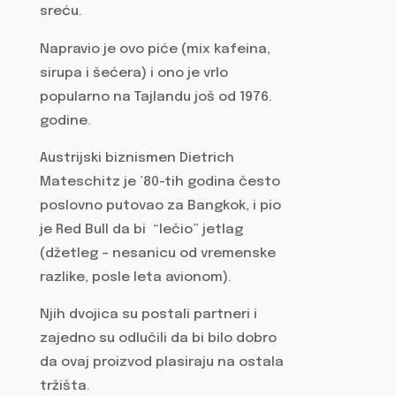
sreću.
Napravio je ovo piće (mix kafeina,
sirupa i šećera) i ono je vrlo
popularno na Tajlandu još od 1976.
godine.
Austrijski biznismen Dietrich
Mateschitz je ’80-tih godina često
poslovno putovao za Bangkok, i pio
je Red Bull da bi “lečio” jetlag
(džetleg – nesanicu od vremenske
razlike, posle leta avionom).
Njih dvojica su postali partneri i
zajedno su odlučili da bi bilo dobro
da ovaj proizvod plasiraju na ostala
tržišta.