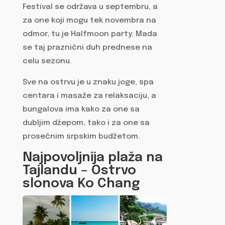
Festival se održava u septembru, a
za one koji mogu tek novembra na
odmor, tu je Halfmoon party. Mada
se taj praznični duh prednese na
celu sezonu.
Sve na ostrvu je u znaku joge, spa
centara i masaže za relaksaciju, a
bungalova ima kako za one sa
dubljim džepom, tako i za one sa
prosečnim srpskim budžetom.
Najpovoljnija plaža na
Tajlandu – Ostrvo
slonova Ko Chang