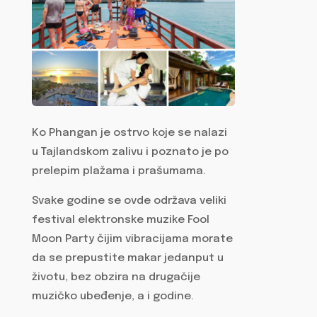
Ko Phangan je ostrvo koje se nalazi
u Tajlandskom zalivu i poznato je po
prelepim plažama i prašumama.
Svake godine se ovde održava veliki
festival elektronske muzike Fool
Moon Party čijim vibracijama morate
da se prepustite makar jedanput u
životu, bez obzira na drugačije
muzičko ubeđenje, a i godine.