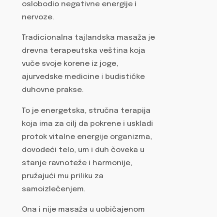
oslobodio negativne energije i
nervoze.
Tradicionalna tajlandska masaža je
drevna terapeutska veština koja
vuče svoje korene iz joge,
ajurvedske medicine i budističke
duhovne prakse.
To je energetska, stručna terapija
koja ima za cilj da pokrene i uskladi
protok vitalne energije organizma,
dovodeći telo, um i duh čoveka u
stanje ravnoteže i harmonije,
pružajući mu priliku za
samoizlečenjem.
Ona i nije masaža u uobičajenom