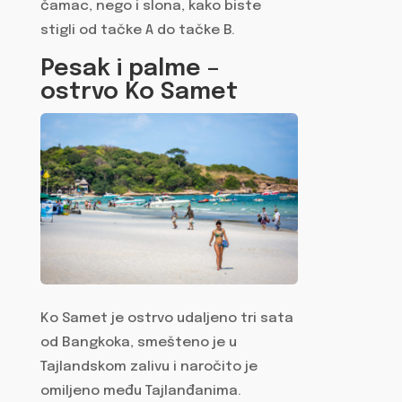
čamac, nego i slona, kako biste
stigli od tačke A do tačke B.
Pesak i palme –
ostrvo Ko Samet
Ko Samet je ostrvo udaljeno tri sata
od Bangkoka, smešteno je u
Tajlandskom zalivu i naročito je
omiljeno među Tajlanđanima.