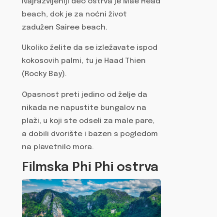
Najrazvijeniji deo ostrva je Mae Head
beach, dok je za noćni život
zadužen Sairee beach.
Ukoliko želite da se izležavate ispod
kokosovih palmi, tu je Haad Thien
(Rocky Bay).
Opasnost preti jedino od želje da
nikada ne napustite bungalov na
plaži, u koji ste odseli za male pare,
a dobili dvorište i bazen s pogledom
na plavetnilo mora.
Filmska Phi Phi ostrva