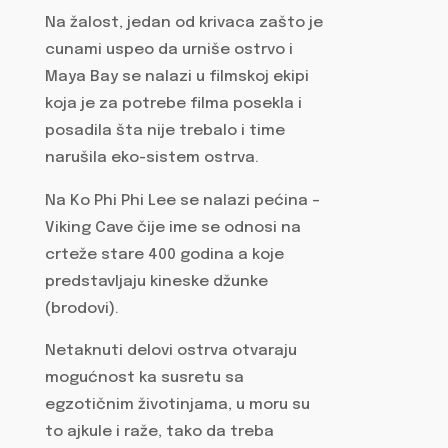
Na žalost, jedan od krivaca zašto je
cunami uspeo da urniše ostrvo i
Maya Bay se nalazi u filmskoj ekipi
koja je za potrebe filma posekla i
posadila šta nije trebalo i time
narušila eko-sistem ostrva.
Na Ko Phi Phi Lee se nalazi pećina –
Viking Cave čije ime se odnosi na
crteže stare 400 godina a koje
predstavljaju kineske džunke
(brodovi).
Netaknuti delovi ostrva otvaraju
mogućnost ka susretu sa
egzotičnim životinjama, u moru su
to ajkule i raže, tako da treba