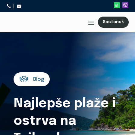



Sastanak
Blog
Najlepše plaže i
ostrva na