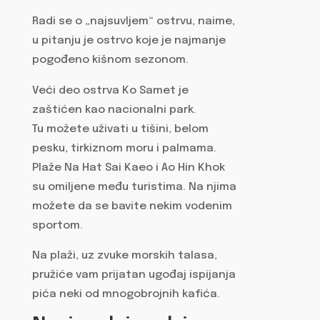
Radi se o „najsuvljem“ ostrvu, naime,
u pitanju je ostrvo koje je najmanje
pogođeno kišnom sezonom.
Veći deo ostrva Ko Samet je
zaštićen kao nacionalni park.
Tu možete uživati u tišini, belom
pesku, tirkiznom moru i palmama.
Plaže Na Hat Sai Kaeo i Ao Hin Khok
su omiljene među turistima. Na njima
možete da se bavite nekim vodenim
sportom.
Na plaži, uz zvuke morskih talasa,
pružiće vam prijatan ugođaj ispijanja
pića neki od mnogobrojnih kafića.