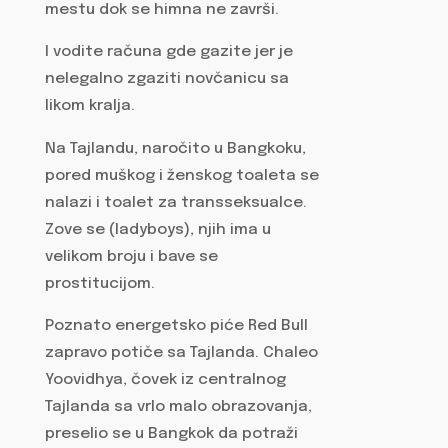
mestu dok se himna ne završi.
I vodite računa gde gazite jer je
nelegalno zgaziti novčanicu sa
likom kralja.
Na Tajlandu, naročito u Bangkoku,
pored muškog i ženskog toaleta se
nalazi i toalet za transseksualce.
Zove se (ladyboys), njih ima u
velikom broju i bave se
prostitucijom.
Poznato energetsko piće Red Bull
zapravo potiče sa Tajlanda. Chaleo
Yoovidhya, čovek iz centralnog
Tajlanda sa vrlo malo obrazovanja,
preselio se u Bangkok da potraži