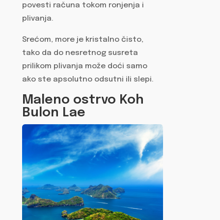
povesti računa tokom ronjenja i
plivanja.
Srećom, more je kristalno čisto,
tako da do nesretnog susreta
prilikom plivanja može doći samo
ako ste apsolutno odsutni ili slepi.
Maleno ostrvo Koh
Bulon Lae