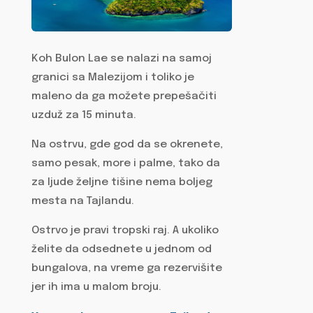
Koh Bulon Lae se nalazi na samoj
granici sa Malezijom i toliko je
maleno da ga možete prepešačiti
uzduž za 15 minuta.
Na ostrvu, gde god da se okrenete,
samo pesak, more i palme, tako da
za ljude željne tišine nema boljeg
mesta na Tajlandu.
Ostrvo je pravi tropski raj. A ukoliko
želite da odsednete u jednom od
bungalova, na vreme ga rezervišite
jer ih ima u malom broju.