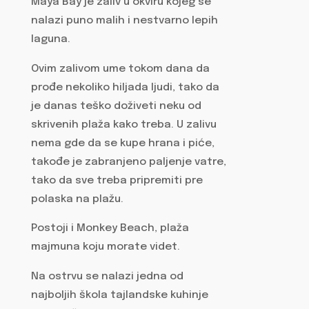
Maya Bay je zaliv u okviru kojeg se
nalazi puno malih i nestvarno lepih
laguna.
Ovim zalivom ume tokom dana da
prođe nekoliko hiljada ljudi, tako da
je danas teško doživeti neku od
skrivenih plaža kako treba. U zalivu
nema gde da se kupe hrana i piće,
takođe je zabranjeno paljenje vatre,
tako da sve treba pripremiti pre
polaska na plažu.
Postoji i Monkey Beach, plaža
majmuna koju morate videt.
Na ostrvu se nalazi jedna od
najboljih škola tajlandske kuhinje