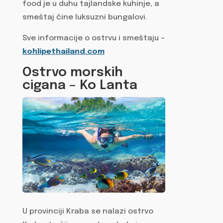
food je u duhu tajlandske kuhinje, a
smeštaj čine luksuzni bungalovi.
Sve informacije o ostrvu i smeštaju –
kohlipethailand.com
Ostrvo morskih
cigana – Ko Lanta
U provinciji Kraba se nalazi ostrvo