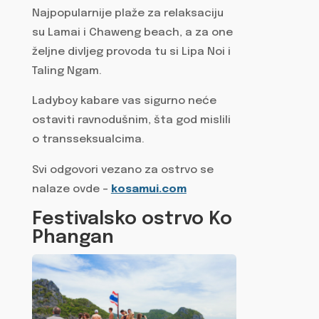
Najpopularnije plaže za relaksaciju
su Lamai i Chaweng beach, a za one
željne divljeg provoda tu si Lipa Noi i
Taling Ngam.
Ladyboy kabare vas sigurno neće
ostaviti ravnodušnim, šta god mislili
o transseksualcima.
Svi odgovori vezano za ostrvo se
nalaze ovde –
kosamui.com
Festivalsko ostrvo Ko
Phangan