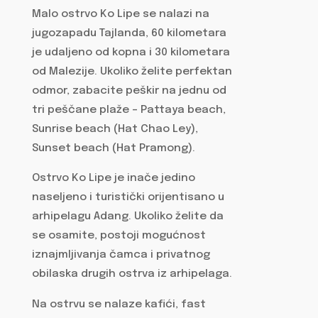
Malo ostrvo Ko Lipe se nalazi na
jugozapadu Tajlanda, 60 kilometara
je udaljeno od kopna i 30 kilometara
od Malezije. Ukoliko želite perfektan
odmor, zabacite peškir na jednu od
tri peščane plaže – Pattaya beach,
Sunrise beach (Hat Chao Ley),
Sunset beach (Hat Pramong).
Ostrvo Ko Lipe je inače jedino
naseljeno i turistički orijentisano u
arhipelagu Adang. Ukoliko želite da
se osamite, postoji mogućnost
iznajmljivanja čamca i privatnog
obilaska drugih ostrva iz arhipelaga.
Na ostrvu se nalaze kafići, fast