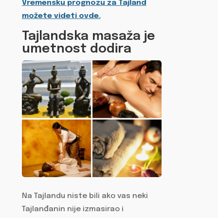
Vremensku prognozu za Tajland
možete videti ovde.
Tajlandska masaža je
umetnost dodira
Na Tajlandu niste bili ako vas neki
Tajlanđanin nije izmasirao i