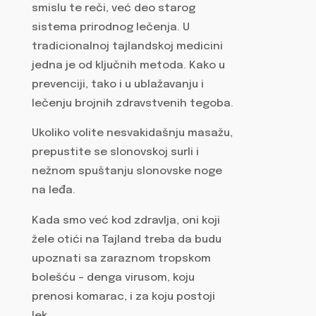
smislu te reči, već deo starog
sistema prirodnog lečenja. U
tradicionalnoj tajlandskoj medicini
jedna je od ključnih metoda. Kako u
prevenciji, tako i u ublažavanju i
lečenju brojnih zdravstvenih tegoba.
Ukoliko volite nesvakidašnju masažu,
prepustite se slonovskoj surli i
nežnom spuštanju slonovske noge
na leđa.
Kada smo već kod zdravlja, oni koji
žele otići na Tajland treba da budu
upoznati sa zaraznom tropskom
bolešću – denga virusom, koju
prenosi komarac, i za koju postoji
lek.