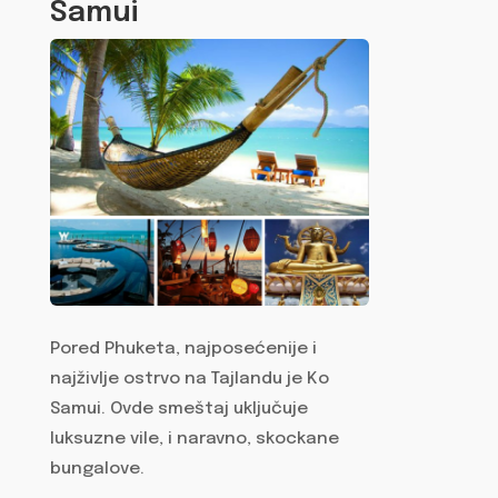
Samui
Pored Phuketa, najposećenije i
najživlje ostrvo na Tajlandu je Ko
Samui. Ovde smeštaj uključuje
luksuzne vile, i naravno, skockane
bungalove.