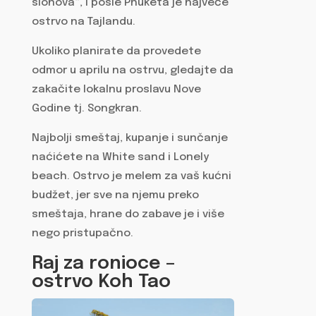
slonova“, i posle Phuketa je najveće
ostrvo na Tajlandu.
Ukoliko planirate da provedete
odmor u aprilu na ostrvu, gledajte da
zakačite lokalnu proslavu Nove
Godine tj. Songkran.
Najbolji smeštaj, kupanje i sunčanje
naćićete na White sand i Lonely
beach. Ostrvo je melem za vaš kućni
budžet, jer sve na njemu preko
smeštaja, hrane do zabave je i više
nego pristupačno.
Raj za ronioce –
ostrvo Koh Tao