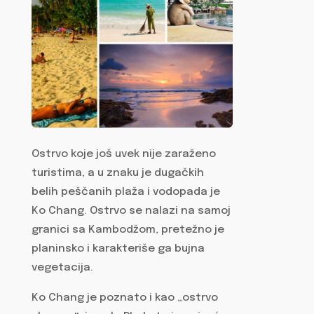
Ostrvo koje još uvek nije zaraženo
turistima, a u znaku je dugačkih
belih peščanih plaža i vodopada je
Ko Chang. Ostrvo se nalazi na samoj
granici sa Kambodžom, pretežno je
planinsko i karakteriše ga bujna
vegetacija.
Ko Chang je poznato i kao „ostrvo