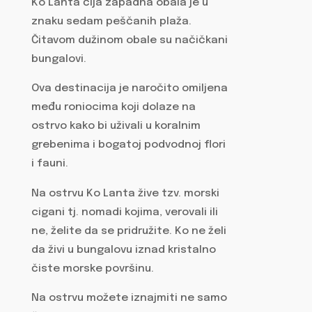
Ko Lanta čija zapadna obala je u
znaku sedam peščanih plaža.
Čitavom dužinom obale su načičkani
bungalovi.
Ova destinacija je naročito omiljena
među roniocima koji dolaze na
ostrvo kako bi uživali u koralnim
grebenima i bogatoj podvodnoj flori
i fauni.
Na ostrvu Ko Lanta žive tzv. morski
cigani tj. nomadi kojima, verovali ili
ne, želite da se pridružite. Ko ne želi
da živi u bungalovu iznad kristalno
čiste morske površinu.
Na ostrvu možete iznajmiti ne samo