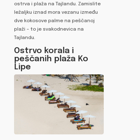
ostrva i plaža na Tajlandu. Zamislite
ležaljku iznad mora vezanu između
dve kokosove palme na peščanoj
plaži – to je svakodnevica na
Tajlandu.
Ostrvo korala i
peščanih plaža Ko
Lipe