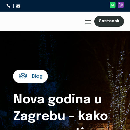



Sastanak
Blog
Nova godina u
Zagrebu – kako