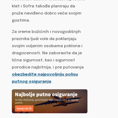
klet i Sofra takođe planiraju da
pruže neviđeno dobro veče svojim
gostima.
Za vreme božićnih i novogodišnjih
praznika ljudi vole da poklanjaju
svojim voljenim osobama poklone i
dragocenosti. Ne zaboravite da je
lična sigurnost, kao i sigurnost
porodice najbitnija, i pre putovanja
obezbedite najpovoljniju polisu
putnog osiguranja
.