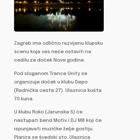
Zagreb ima odlično razvijenu klupsku
scenu koja vas neće ostaviti na
cedilu za doček Nove godine.
Pod sloganom Trance Unity se
organizuje doček u klubu Depo
(Radnička cesta 27). Ulaznica košta
70 kuna.
U klubu Roko (Jarunska 5) će
nastupati bend Motiv i DJ M8 koji će
ispunjavati muzičke želje gostiju.
Planira se švedski sto. Ulaznica