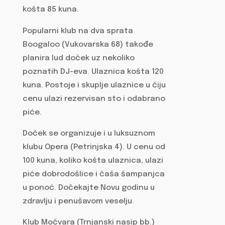
košta 85 kuna.
Popularni klub na dva sprata
Boogaloo (Vukovarska 68) takođe
planira lud doček uz nekoliko
poznatih DJ-eva. Ulaznica košta 120
kuna. Postoje i skuplje ulaznice u čiju
cenu ulazi rezervisan sto i odabrano
piće.
Doček se organizuje i u luksuznom
klubu Opera (Petrinjska 4). U cenu od
100 kuna, koliko košta ulaznica, ulazi
piće dobrodošlice i čaša šampanjca
u ponoć. Dočekajte Novu godinu u
zdravlju i penušavom veselju.
Klub Močvara (Trnjanski nasip bb.)