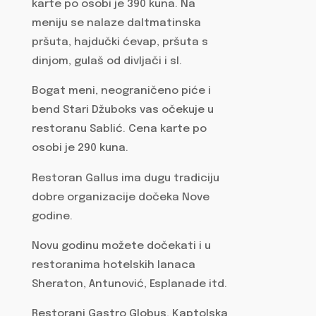
karte po osobi je 390 kuna. Na
meniju se nalaze daltmatinska
pršuta, hajdučki ćevap, pršuta s
dinjom, gulaš od divljači i sl.
Bogat meni, neograničeno piće i
bend Stari Džuboks vas očekuje u
restoranu Sablić. Cena karte po
osobi je 290 kuna.
Restoran Gallus ima dugu tradiciju
dobre organizacije dočeka Nove
godine.
Novu godinu možete dočekati i u
restoranima hotelskih lanaca
Sheraton, Antunović, Esplanade itd.
Restorani Gastro Globus, Kaptolska