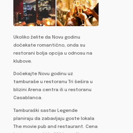
Ukoliko želite da Novu godinu
dočekate romantično, onda su
restorani bolja opcija u odnosu na
klubove.
Dočekajte Novu godinu uz
tamburaše u restoranu Tri šešira u
blizini Arena centra ili u restoranu
Casablanca.
Tamburaški sastav Legende
planiraju da zabavljaju goste lokala
The movie pub and restaurant. Cena