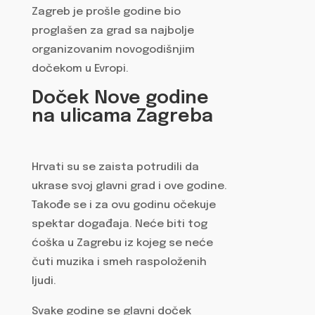
Zagreb je prošle godine bio
proglašen za grad sa najbolje
organizovanim novogodišnjim
dočekom u Evropi.
Doček Nove godine
na ulicama Zagreba
Hrvati su se zaista potrudili da
ukrase svoj glavni grad i ove godine.
Takođe se i za ovu godinu očekuje
spektar događaja. Neće biti tog
ćoška u Zagrebu iz kojeg se neće
čuti muzika i smeh raspoloženih
ljudi.
Svake godine se glavni doček