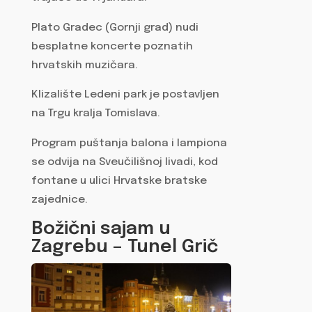
Plato Gradec (Gornji grad) nudi
besplatne koncerte poznatih
hrvatskih muzičara.
Klizalište Ledeni park je postavljen
na Trgu kralja Tomislava.
Program puštanja balona i lampiona
se odvija na Sveučilišnoj livadi, kod
fontane u ulici Hrvatske bratske
zajednice.
Božični sajam u
Zagrebu – Tunel Grič