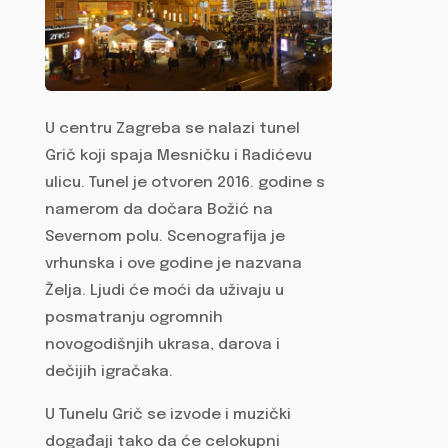
U centru Zagreba se nalazi tunel
Grič koji spaja Mesničku i Radićevu
ulicu. Tunel je otvoren 2016. godine s
namerom da dočara Božić na
Severnom polu. Scenografija je
vrhunska i ove godine je nazvana
Želja. Ljudi će moći da uživaju u
posmatranju ogromnih
novogodišnjih ukrasa, darova i
dečijih igračaka.
U Tunelu Grič se izvode i muzički
događaji tako da će celokupni