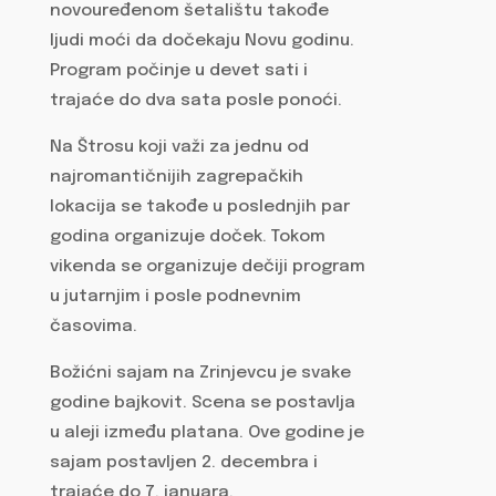
novouređenom šetalištu takođe
ljudi moći da dočekaju Novu godinu.
Program počinje u devet sati i
trajaće do dva sata posle ponoći.
Na Štrosu koji važi za jednu od
najromantičnijih zagrepačkih
lokacija se takođe u poslednjih par
godina organizuje doček. Tokom
vikenda se organizuje dečiji program
u jutarnjim i posle podnevnim
časovima.
Božićni sajam na Zrinjevcu je svake
godine bajkovit. Scena se postavlja
u aleji između platana. Ove godine je
sajam postavljen 2. decembra i
trajaće do 7. januara.