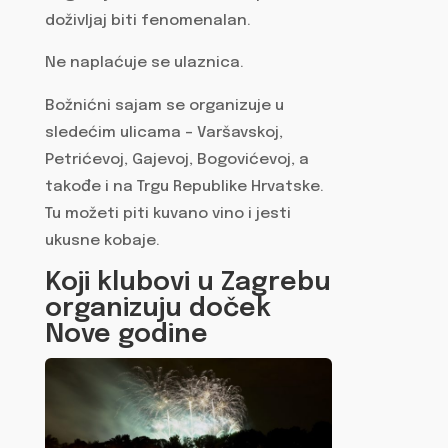
doživljaj biti fenomenalan.
Ne naplaćuje se ulaznica.
Božnićni sajam se organizuje u
sledećim ulicama – Varšavskoj,
Petrićevoj, Gajevoj, Bogovićevoj, a
takođe i na Trgu Republike Hrvatske.
Tu možeti piti kuvano vino i jesti
ukusne kobaje.
Koji klubovi u Zagrebu
organizuju doček
Nove godine