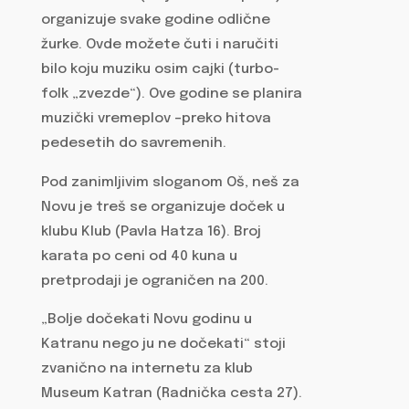
organizuje svake godine odlične
žurke. Ovde možete čuti i naručiti
bilo koju muziku osim cajki (turbo-
folk „zvezde“). Ove godine se planira
muzički vremeplov –preko hitova
pedesetih do savremenih.
Pod zanimljivim sloganom Oš, neš za
Novu je treš se organizuje doček u
klubu Klub (Pavla Hatza 16). Broj
karata po ceni od 40 kuna u
pretprodaji je ograničen na 200.
„Bolje dočekati Novu godinu u
Katranu nego ju ne dočekati“ stoji
zvanično na internetu za klub
Museum Katran (Radnička cesta 27).