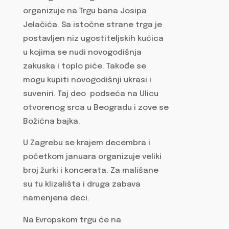
organizuje na Trgu bana Josipa
Jelačića. Sa istočne strane trga je
postavljen niz ugostiteljskih kućica
u kojima se nudi novogodišnja
zakuska i toplo piće. Takođe se
mogu kupiti novogodišnji ukrasi i
suveniri. Taj deo podseća na Ulicu
otvorenog srca u Beogradu i zove se
Božićna bajka.
U Zagrebu se krajem decembra i
početkom januara organizuje veliki
broj žurki i koncerata. Za mališane
su tu klizališta i druga zabava
namenjena deci.
Na Evropskom trgu će na