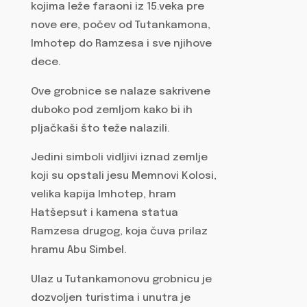
kojima leže faraoni iz 15.veka pre
nove ere, počev od Tutankamona,
Imhotep do Ramzesa i sve njihove
dece.
Ove grobnice se nalaze sakrivene
duboko pod zemljom kako bi ih
pljačkaši što teže nalazili.
Jedini simboli vidljivi iznad zemlje
koji su opstali jesu Memnovi Kolosi,
velika kapija Imhotep, hram
Hatšepsut i kamena statua
Ramzesa drugog, koja čuva prilaz
hramu Abu Simbel.
Ulaz u Tutankamonovu grobnicu je
dozvoljen turistima i unutra je