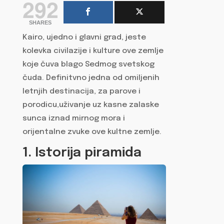
292
SHARES
Kairo, ujedno i glavni grad, jeste
kolevka civilazije i kulture ove zemlje
koje čuva blago Sedmog svetskog
čuda. Definitvno jedna od omiljenih
letnjih destinacija, za parove i
porodicu,uživanje uz kasne zalaske
sunca iznad mirnog mora i
orijentalne zvuke ove kultne zemlje.
1. Istorija piramida