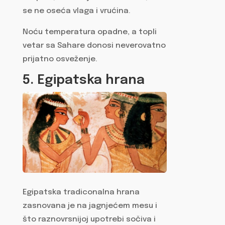
se ne oseća vlaga i vrućina.
Noću temperatura opadne, a topli
vetar sa Sahare donosi neverovatno
prijatno osveženje.
5. Egipatska hrana
Egipatska tradiconalna hrana
zasnovana je na jagnjećem mesu i
što raznovrsnijoj upotrebi sočiva i