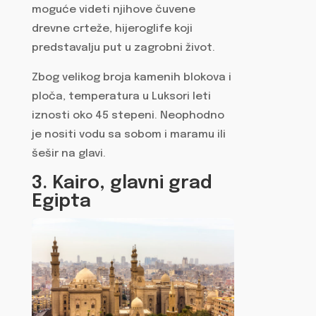
moguće videti njihove čuvene
drevne crteže, hijeroglife koji
predstavalju put u zagrobni život.
Zbog velikog broja kamenih blokova i
ploča, temperatura u Luksori leti
iznosti oko 45 stepeni. Neophodno
je nositi vodu sa sobom i maramu ili
šešir na glavi.
3. Kairo, glavni grad
Egipta