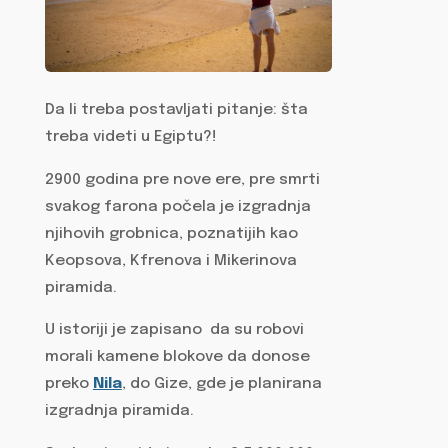
Da li treba postavljati pitanje: šta
treba videti u Egiptu?!
2900 godina pre nove ere, pre smrti
svakog farona počela je izgradnja
njihovih grobnica, poznatijih kao
Keopsova, Kfrenova i Mikerinova
piramida.
U istoriji je zapisano da su robovi
morali kamene blokove da donose
preko
Nila
, do Gize, gde je planirana
izgradnja piramida.