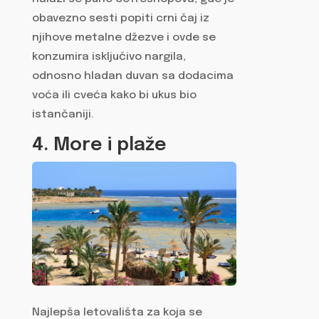
obavezno sesti popiti crni čaj iz
njihove metalne džezve i ovde se
konzumira isključivo nargila,
odnosno hladan duvan sa dodacima
voća ili cveća kako bi ukus bio
istančaniji.
4. More i plaže
Najlepša letovališta za koja se