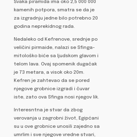
Svaka piramida ima oko 2,5 000 000
kamenih potpora, smatra se da je
za izgradnju jedne bilo potrebno 20
godina neprekidnog rada.
Nedaleko od Kefrenove, srednje po
veličini pirmaide, nalazi se Sfinga-
mitološko biće sa ljudskom glavom i
telom lava. Ovaj spomenik dugačak
je 73 metara, a visok oko 20m.
Kefren je zahtevao da se pored
njegove grobnice izgradi i čuvar
iste, zato ova Sfinga nosi njegov lik.
Interesntna je stvar da zbog
verovanja u zagrobni život, Egipćani
su u ove grobnice unosili zajedno sa
umrlim i sve njegove vredne stvari,