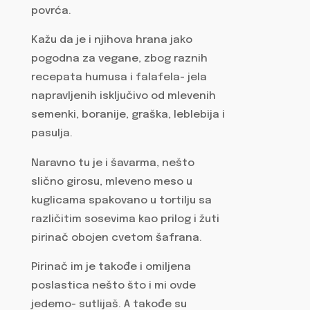
povrća.
Kažu da je i njihova hrana jako
pogodna za vegane, zbog raznih
recepata humusa i falafela- jela
napravljenih isključivo od mlevenih
semenki, boranije, graška, leblebija i
pasulja.
Naravno tu je i šavarma, nešto
slično girosu, mleveno meso u
kuglicama spakovano u tortilju sa
različitim sosevima kao prilog i žuti
pirinač obojen cvetom šafrana.
Pirinač im je takođe i omiljena
poslastica nešto što i mi ovde
jedemo- sutlijaš. A takođe su