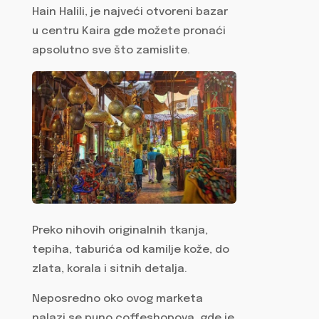
Hain Halili, je najveći otvoreni bazar
u centru Kaira gde možete pronaći
apsolutno sve što zamislite.
Preko nihovih originalnih tkanja,
tepiha, taburića od kamilje kože, do
zlata, korala i sitnih detalja.
Neposredno oko ovog marketa
nalazi se puno coffeshopova, gde je