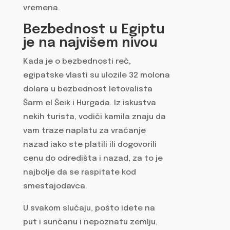
vremena.
Bezbednost u Egiptu
je na najvišem nivou
Kada je o bezbednosti reč,
egipatske vlasti su ulozile 32 molona
dolara u bezbednost letovalista
Šarm el Šeik i Hurgada. Iz iskustva
nekih turista, vodiči kamila znaju da
vam traze naplatu za vraćanje
nazad iako ste platili ili dogovorili
cenu do odredišta i nazad, za to je
najbolje da se raspitate kod
smestajodavca.
U svakom slučaju, pošto idete na
put i sunčanu i nepoznatu zemlju,