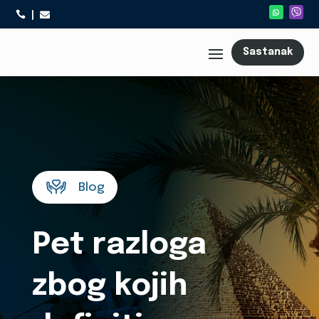



Sastanak
Blog
Pet razloga
zbog kojih