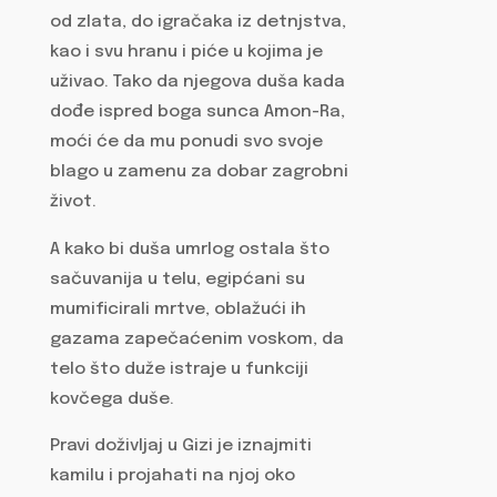
od zlata, do igračaka iz detnjstva,
kao i svu hranu i piće u kojima je
uživao. Tako da njegova duša kada
dođe ispred boga sunca Amon-Ra,
moći će da mu ponudi svo svoje
blago u zamenu za dobar zagrobni
život.
A kako bi duša umrlog ostala što
sačuvanija u telu, egipćani su
mumificirali mrtve, oblažući ih
gazama zapečaćenim voskom, da
telo što duže istraje u funkciji
kovčega duše.
Pravi doživljaj u Gizi je iznajmiti
kamilu i projahati na njoj oko