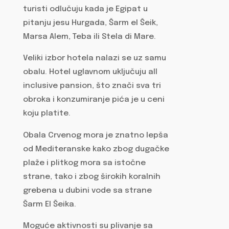
turisti odlučuju kada je Egipat u
pitanju jesu Hurgada, Šarm el Šeik,
Marsa Alem, Teba ili Stela di Mare.
Veliki izbor hotela nalazi se uz samu
obalu. Hotel uglavnom uključuju all
inclusive pansion, što znači sva tri
obroka i konzumiranje pića je u ceni
koju platite.
Obala Crvenog mora je znatno lepša
od Mediteranske kako zbog dugačke
plaže i plitkog mora sa istočne
strane, tako i zbog širokih koralnih
grebena u dubini vode sa strane
Šarm El Šeika.
Moguće aktivnosti su plivanje sa