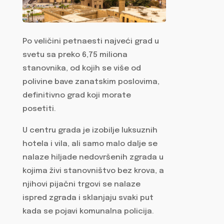
Po veličini petnaesti najveći grad u
svetu sa preko 6,75 miliona
stanovnika, od kojih se više od
polivine bave zanatskim poslovima,
definitivno grad koji morate
posetiti.
U centru grada je izobilje luksuznih
hotela i vila, ali samo malo dalje se
nalaze hiljade nedovršenih zgrada u
kojima živi stanovništvo bez krova, a
njihovi pijačni trgovi se nalaze
ispred zgrada i sklanjaju svaki put
kada se pojavi komunalna policija.