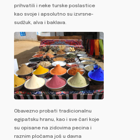
prihvatili i neke turske poslastice
kao svoje i apsolutno su izvrsne-
sudžuk, alva i baklava.
Obavezno probati tradicionalnu
egipatsku hranu, kao i sve čari koje
su opisane na zidovima pecina i
raznim pločama još u davna