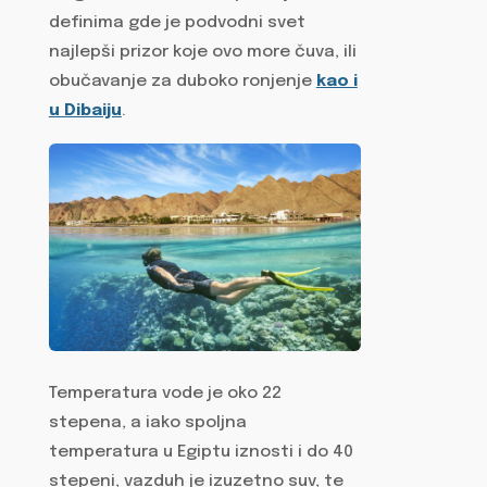
definima gde je podvodni svet
najlepši prizor koje ovo more čuva, ili
obučavanje za duboko ronjenje
kao i
u Dibaiju
.
Temperatura vode je oko 22
stepena, a iako spoljna
temperatura u Egiptu iznosti i do 40
stepeni, vazduh je izuzetno suv, te