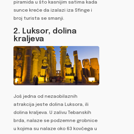
piramida u što kasnijim satima kada
sunce kreće da izalazi iza Sfinge i
broj turista se smanji.
2. Luksor, dolina
kraljeva
Još jedna od nezaobilaznih
atrakcija jeste dolina Luksora, ili
dolina kraljeva. U zalivu Tebanskih
brda, nalaze se podzemne grobnice
u kojima su nalaze oko 63 kovčega u