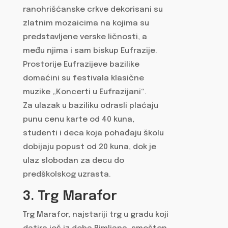
ranohrišćanske crkve dekorisani su
zlatnim mozaicima na kojima su
predstavljene verske ličnosti, a
među njima i sam biskup Eufrazije.
Prostorije Eufrazijeve bazilike
domaćini su festivala klasične
muzike „Koncerti u Eufrazijani“.
Za ulazak u baziliku odrasli plaćaju
punu cenu karte od 40 kuna,
studenti i deca koja pohađaju školu
dobijaju popust od 20 kuna, dok je
ulaz slobodan za decu do
predškolskog uzrasta.
3. Trg Marafor
Trg Marafor, najstariji trg u gradu koji