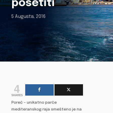
posetiti
5 Augusta, 2016
4
SHARES
Poreč – unikatno parče
mediteranskog raja smešteno je na