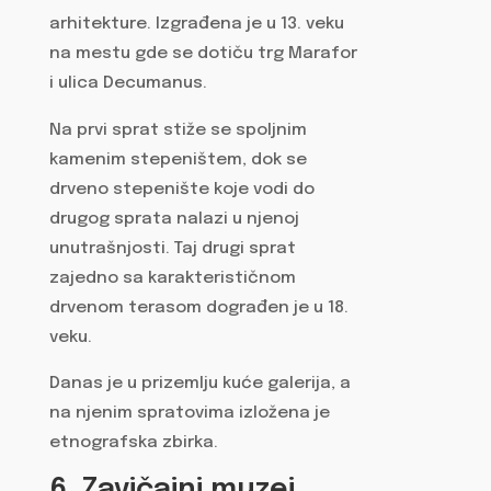
arhitekture. Izgrađena je u 13. veku
na mestu gde se dotiču trg Marafor
i ulica Decumanus.
Na prvi sprat stiže se spoljnim
kamenim stepeništem, dok se
drveno stepenište koje vodi do
drugog sprata nalazi u njenoj
unutrašnjosti. Taj drugi sprat
zajedno sa karakterističnom
drvenom terasom dograđen je u 18.
veku.
Danas je u prizemlju kuće galerija, a
na njenim spratovima izložena je
etnografska zbirka.
6. Zavičajni muzej