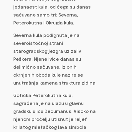
jedanaest kula, od čega su danas
sačuvane samo tri: Severna,
Peterokutna i Okrugla kula.
Severna kula podignuta je na
severoistočnoj strani
starogradskog jezgra uz zaliv
Peškera. Njene ivice danas su
delimično sačuvane. Iz onih
okrnjenih oboda kule nazire se
unutrašnja kamena struktura zidina.
Gotička Peterokutna kula,
sagrađena je na ulazu u glavnu
gradsku ulicu Decumanus. Visoko na
njenom pročelju utisnut je reljef
krilatog mletačkog lava simbola