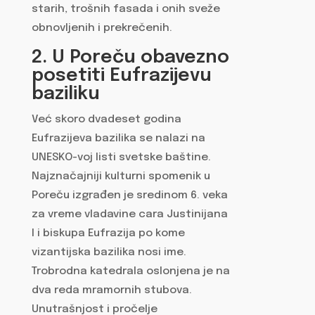
starih, trošnih fasada i onih sveže
obnovljenih i prekrečenih.
2. U Poreču obavezno
posetiti Eufrazijevu
baziliku
Već skoro dvadeset godina
Eufrazijeva bazilika se nalazi na
UNESKO-voj listi svetske baštine.
Najznačajniji kulturni spomenik u
Poreču izgrađen je sredinom 6. veka
za vreme vladavine cara Justinijana
I i biskupa Eufrazija po kome
vizantijska bazilika nosi ime.
Trobrodna katedrala oslonjena je na
dva reda mramornih stubova.
Unutrašnjost i pročelje