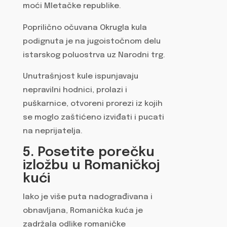
moći Mletačke republike.
Poprilično očuvana Okrugla kula
podignuta je na jugoistočnom delu
istarskog poluostrva uz Narodni trg.
Unutrašnjost kule ispunjavaju
nepravilni hodnici, prolazi i
puškarnice, otvoreni prorezi iz kojih
se moglo zaštićeno izviđati i pucati
na neprijatelja.
5. Posetite porečku
izložbu u Romaničkoj
kući
Iako je više puta nadograđivana i
obnavljana, Romanička kuća je
zadržala odlike romaničke