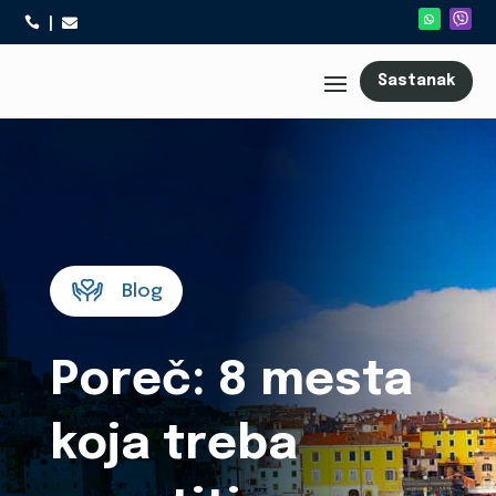



Sastanak
Blog
Poreč: 8 mesta
koja treba