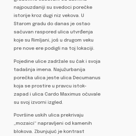
najpouzdaniji su svedoci porečke
istorije kroz dugi niz vekova. U
Starom gradu do danas je ostao
sačuvan raspored ulica utvrđenja
koje su Rimljani, još u drugom veku
pre nove ere podigli na toj lokaciji.
Pojedine ulice zadržale su čak i svoja
tadašnja imena. Najužurbanija
porečka ulica jeste ulica Decumanus
koja se prostire u pravcu istok-
zapad i ulica Cardo Maximus očuvale
su svoj izvorni izgled.
Površine uskih ulica prekrivaju
„mozaici“ napravljeni od kamenih
blokova. Zbunjujuć je kontrast