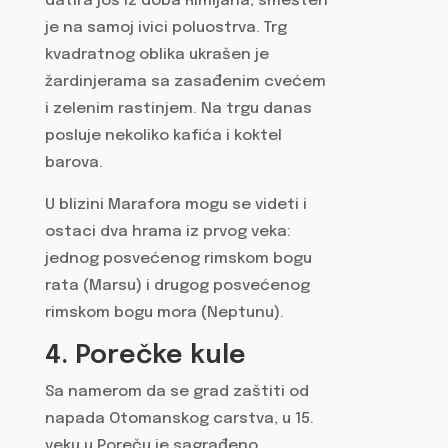
datira još iz doba Rimljana, smešten
je na samoj ivici poluostrva. Trg
kvadratnog oblika ukrašen je
žardinjerama sa zasađenim cvećem
i zelenim rastinjem. Na trgu danas
posluje nekoliko kafića i koktel
barova.
U blizini Marafora mogu se videti i
ostaci dva hrama iz prvog veka:
jednog posvećenog rimskom bogu
rata (Marsu) i drugog posvećenog
rimskom bogu mora (Neptunu).
4. Porečke kule
Sa namerom da se grad zaštiti od
napada Otomanskog carstva, u 15.
veku u Poreču je sagrađeno