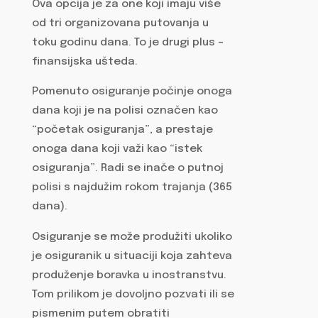
Ova opcija je za one koji imaju više
od tri organizovana putovanja u
toku godinu dana. To je drugi plus –
finansijska ušteda.
Pomenuto osiguranje počinje onoga
dana koji je na polisi označen kao
“početak osiguranja”, a prestaje
onoga dana koji važi kao “istek
osiguranja”. Radi se inače o putnoj
polisi s najdužim rokom trajanja (365
dana).
Osiguranje se može produžiti ukoliko
je osiguranik u situaciji koja zahteva
produženje boravka u inostranstvu.
Tom prilikom je dovoljno pozvati ili se
pismenim putem obratiti