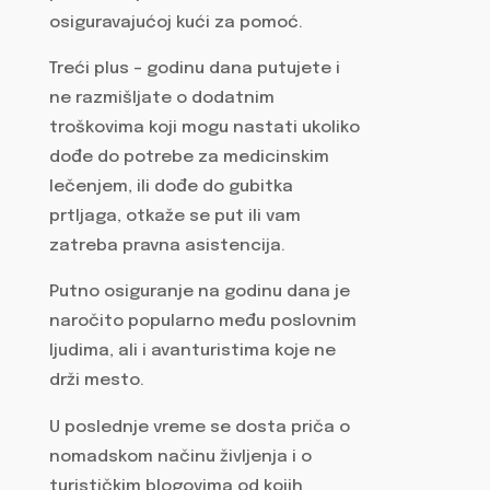
osiguravajućoj kući za pomoć.
Treći plus – godinu dana putujete i
ne razmišljate o dodatnim
troškovima koji mogu nastati ukoliko
dođe do potrebe za medicinskim
lečenjem, ili dođe do gubitka
prtljaga, otkaže se put ili vam
zatreba pravna asistencija.
Putno osiguranje na godinu dana je
naročito popularno među poslovnim
ljudima, ali i avanturistima koje ne
drži mesto.
U poslednje vreme se dosta priča o
nomadskom načinu življenja i o
turističkim blogovima od kojih