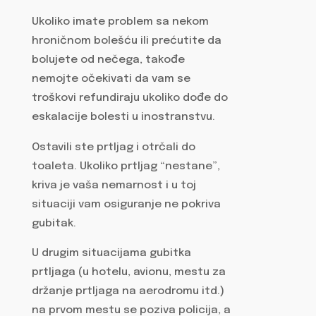
Ukoliko imate problem sa nekom
hroničnom bolešću ili prećutite da
bolujete od nečega, takođe
nemojte očekivati da vam se
troškovi refundiraju ukoliko dođe do
eskalacije bolesti u inostranstvu.
Ostavili ste prtljag i otrčali do
toaleta. Ukoliko prtljag “nestane”,
kriva je vaša nemarnost i u toj
situaciji vam osiguranje ne pokriva
gubitak.
U drugim situacijama gubitka
prtljaga (u hotelu, avionu, mestu za
držanje prtljaga na aerodromu itd.)
na prvom mestu se poziva policija, a