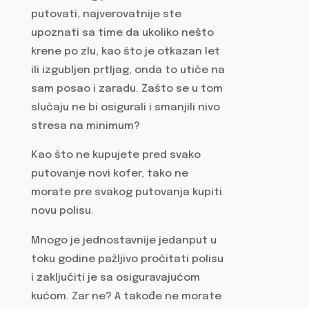
putovati, najverovatnije ste
upoznati sa time da ukoliko nešto
krene po zlu, kao što je otkazan let
ili izgubljen prtljag, onda to utiče na
sam posao i zaradu. Zašto se u tom
slučaju ne bi osigurali i smanjili nivo
stresa na minimum?
Kao što ne kupujete pred svako
putovanje novi kofer, tako ne
morate pre svakog putovanja kupiti
novu polisu.
Mnogo je jednostavnije jedanput u
toku godine pažljivo pročitati polisu
i zaključiti je sa osiguravajućom
kućom. Zar ne? A takođe ne morate