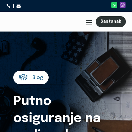



Sastanak
Blog
Putno
osiguranje na