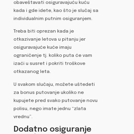
obaveštavati osiguravajuću kuću
kada i gde idete, kao što je slučaj sa
individualnim putnim osiguranjem.
Treba biti oprezan kada je
otkazivanje letova u pitanju jer
osiguravajuće kuće imaju
ograničenje tj. koliko puta će vam
izaći u susret i pokriti troškove
otkazanog leta.
U svakom slučaju, možete uštedeti
za bonus putovanje ukoliko ne
kupujete pred svako putovanje novu
polisu, nego imate jednu “zlata
vrednu”.
Dodatno osiguranje