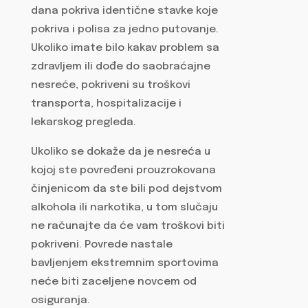
dana pokriva identične stavke koje
pokriva i polisa za jedno putovanje.
Ukoliko imate bilo kakav problem sa
zdravljem ili dođe do saobraćajne
nesreće, pokriveni su troškovi
transporta, hospitalizacije i
lekarskog pregleda.
Ukoliko se dokaže da je nesreća u
kojoj ste povređeni prouzrokovana
činjenicom da ste bili pod dejstvom
alkohola ili narkotika, u tom slučaju
ne računajte da će vam troškovi biti
pokriveni. Povrede nastale
bavljenjem ekstremnim sportovima
neće biti zaceljene novcem od
osiguranja.