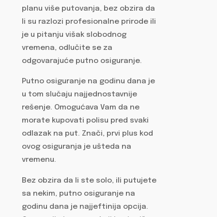
planu više putovanja, bez obzira da
li su razlozi profesionalne prirode ili
je u pitanju višak slobodnog
vremena, odlučite se za
odgovarajuće putno osiguranje.
Putno osiguranje na godinu dana je
u tom slučaju najjednostavnije
rešenje. Omogućava Vam da ne
morate kupovati polisu pred svaki
odlazak na put. Znači, prvi plus kod
ovog osiguranja je ušteda na
vremenu.
Bez obzira da li ste solo, ili putujete
sa nekim, putno osiguranje na
godinu dana je najjeftinija opcija.