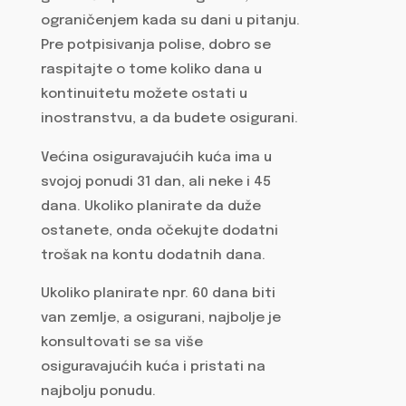
ograničenjem kada su dani u pitanju.
Pre potpisivanja polise, dobro se
raspitajte o tome koliko dana u
kontinuitetu možete ostati u
inostranstvu, a da budete osigurani.
Većina osiguravajućih kuća ima u
svojoj ponudi 31 dan, ali neke i 45
dana. Ukoliko planirate da duže
ostanete, onda očekujte dodatni
trošak na kontu dodatnih dana.
Ukoliko planirate npr. 60 dana biti
van zemlje, a osigurani, najbolje je
konsultovati se sa više
osiguravajućih kuća i pristati na
najbolju ponudu.