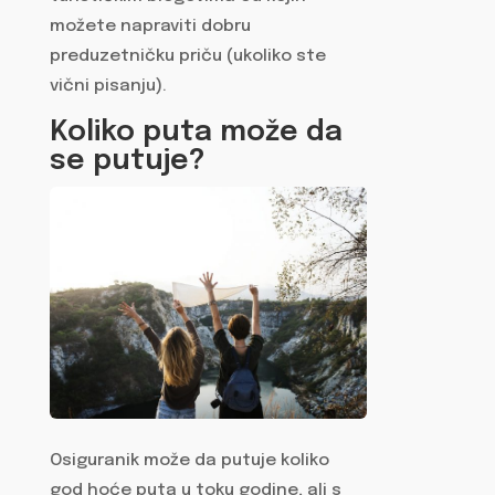
možete napraviti dobru
preduzetničku priču (ukoliko ste
vični pisanju).
Koliko puta može da
se putuje?
Osiguranik može da putuje koliko
god hoće puta u toku godine, ali s