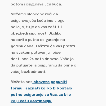
potom i osiguravajuća kuća.
Možemo slobodno reći da
osiguravajuća kuća ima ulogu
policije, tu je da vas zaštiti i
obezbedi sigurnost. Ukoliko
nabavite putno osiguranje na
godinu dana, zaštita će vas pratiti
na svakom putovanju i biće
dostupna 24 sata dnevno. Vaše je
da putujete, a osiguranju da brine o
vašoj bezbednosti.
Možete bez
obaveze popuniti
formu i saznati koliko bi koštalo
putno osiguranje za Vas, za bilo
koju Vašu destinaciju.