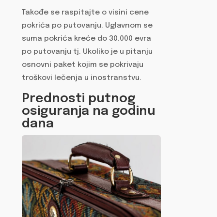
Takođe se raspitajte o visini cene
pokrića po putovanju. Uglavnom se
suma pokrića kreće do 30.000 evra
po putovanju tj. Ukoliko je u pitanju
osnovni paket kojim se pokrivaju
troškovi lečenja u inostranstvu.
Prednosti putnog
osiguranja na godinu
dana