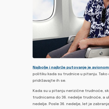
Najbolje i najbrže putovanje je avionom
politiku kada su trudnice u pitanju. Tako 
pridržavajte ih se.
Kada su u pitanju nerizične trudnoće, sk
trudnicama do 36. nedelje trudnoće, a uk
nedelje. Posle 36. nedelje, let je zabranj