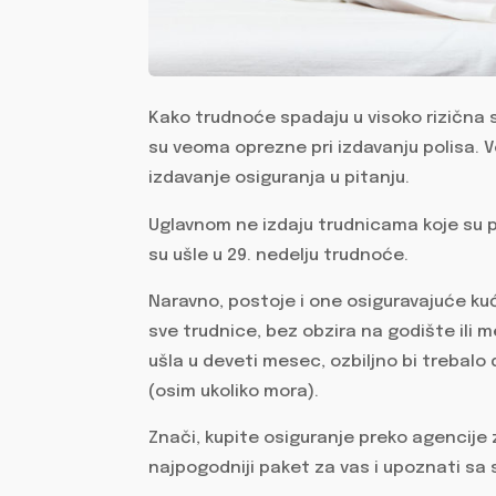
Kako trudnoće spadaju u visoko rizična 
su veoma oprezne pri izdavanju polisa. 
izdavanje osiguranja u pitanju.
Uglavnom ne izdaju trudnicama koje su p
su ušle u 29. nedelju trudnoće.
Naravno, postoje i one osiguravajuće ku
sve trudnice, bez obzira na godište ili 
ušla u deveti mesec, ozbiljno bi trebalo d
(osim ukoliko mora).
Znači, kupite osiguranje preko agencije 
najpogodniji paket za vas i upoznati sa