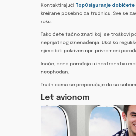
Kontaktirajući
TopOsiguranje dobićete 
kreirane posebno za trudnicu. Sve se z
roku.
Tako ćete tačno znati koji se troškovi pok
neprijatnog iznenađenja. Ukoliko reguli
njime biti pokriven npr. privremeni porođ
Inače, cena porođaja u inostranstvu može
neophodan.
Trudnicama se preporučuje da sa sobom 
Let avionom