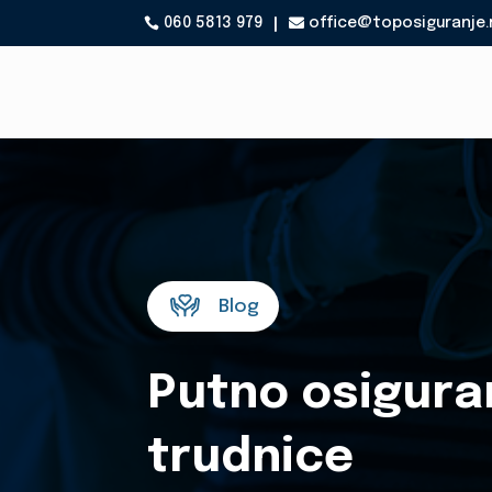
060 5813 979
office@toposiguranje.

Blog
Putno osigura
trudnice