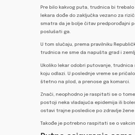
Pre bilo kakvog puta, trudnica bi treba
lekara dođe do zaključka vezano za rizič
smatra da je bolje čitav predporođajni pe
poslušati ga.
U tom slučaju, prema pravilniku Republi
trudnica ne sme da napušta grad i zemlj
Ukoliko lekar odobri putovanje, trudnica
koju odlazi. U poslednje vreme se pričalo
štetno na plod, a prenose ga komarci.
Znači, neophodno je raspitati se o tome d
postoji neka vladajuća epidemija ili bole
ostavi trajne posledice po zdravlje žene
Takođe je potrebno raspitati se o vakcin