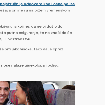
najstručnije odgovore kao i cene polise
avršava online i u najbržem vremenskom
rivaju, a koji ne, da ne bi došlo do
šete putno osiguranje, to ne znači da će
aj u inostranstvu.
 biti jako visoka, tako da je oprez
nose nalaze ginekologa i polisu.