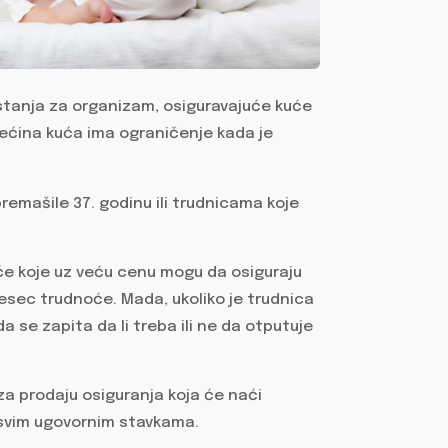
stanja za organizam, osiguravajuće kuće
Većina kuća ima ograničenje kada je
remašile 37. godinu ili trudnicama koje
će koje uz veću cenu mogu da osiguraju
mesec trudnoće. Mada, ukoliko je trudnica
a se zapita da li treba ili ne da otputuje
za prodaju osiguranja koja će naći
 svim ugovornim stavkama.