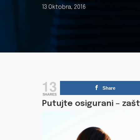
13 Oktobra, 2016
13
Share
SHARES
Putujte osigurani – zašt