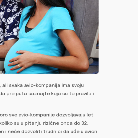
, ali svaka avio-kompanija ima svoju
da pre puta saznajte koja su to pravila i
oro sve avio-kompanije dozvoljavaju let
oliko su u pitanju rizične onda do 32.
en i neće dozvoliti trudnici da uđe u avion