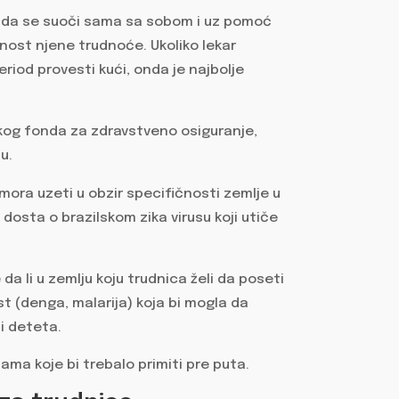
lo da se suoči sama sa sobom i uz pomoć
nost njene trudnoće. Ukoliko lekar
riod provesti kući, onda je najbolje
čkog fonda za zdravstveno osiguranje,
u.
 mora uzeti u obzir specifičnosti zemlje u
 dosta o brazilskom zika virusu koji utiče
a li u zemlju koju trudnica želi da poseti
st (denga, malarija) koja bi mogla da
 i deteta.
ama koje bi trebalo primiti pre puta.