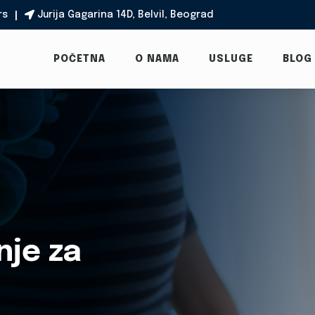
rs
Jurija Gagarina 14D, Belvil, Beograd

POČETNA
O NAMA
USLUGE
BLOG
nje za