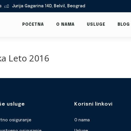
s
Jurija Gagarina 14D, Belvil, Beograd

POČETNA
O NAMA
USLUGE
BLOG
ka Leto 2016
še usluge
Korisni linkovi
otno osiguranje
O nama
avstveno osiguranje
Usluge