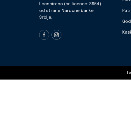
licencirana (br. licence: 8954)
Put
od strane Narodne banke
Srbije.
God
Kas
To