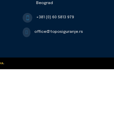
Beograd
+381 (0) 60 5813 979


office@toposiguranje.rs
ka
.