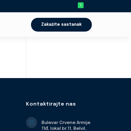
Zakažite sastanak
Kontaktirajte nas

Bulevar Crvene Armije
11đ, lokal br.11, Belvil,