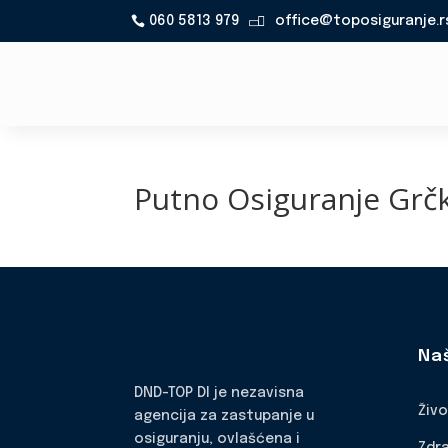
060 5813 979
office@toposiguranje.r

Putno Osiguranje Grč
Na
DND-TOP DI je nezavisna
Živ
agencija za zastupanje u
osiguranju, ovlašćena i
Zdr