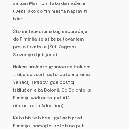
sa San Marinom tako da možete
uvek i lako do tih mesta napraviti
izlet.
Što se tiče drumskog saobraćaja,
do Riminija se stiže putovanjem
preko Hrvatske (Šid, Zagreb),
Slovenije (Ljubljana).
Nakon prelaska granice sa Italijom,
treba se voziti auto-putem prema
Veneciji i Padovi gde postoji
isključenje ka Bolonji. Od Bolonje ka
Riminiju vodi auto-put A14
(Autostrada Adriatica).
Kako biste izbegli gužve ispred
Riminija, nemojte kretati na put