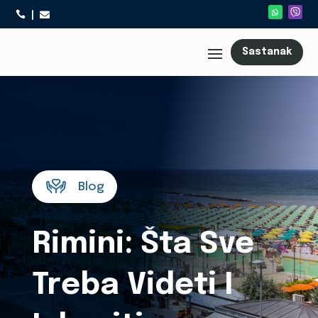



Sastanak
Blog
Rimini: Šta Sve
Treba Videti I