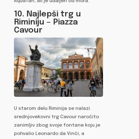
Aquafan, ali je udaljen od mora.
10. Najlepši trg u
Riminiju – Piazza
Cavour
U starom delu Riminija se nalazi
srednjovekovni trg Cavour naročito
zanimljiv zbog svoje fontane koju je
pohvalio Leonardo da Vinči, a