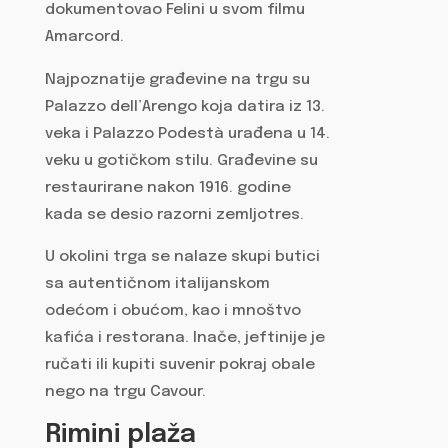
dokumentovao Felini u svom filmu
Amarcord.
Najpoznatije građevine na trgu su
Palazzo dell’Arengo koja datira iz 13.
veka i Palazzo Podestà urađena u 14.
veku u gotičkom stilu. Građevine su
restaurirane nakon 1916. godine
kada se desio razorni zemljotres.
U okolini trga se nalaze skupi butici
sa autentičnom italijanskom
odećom i obućom, kao i mnoštvo
kafića i restorana. Inače, jeftinije je
ručati ili kupiti suvenir pokraj obale
nego na trgu Cavour.
Rimini plaža