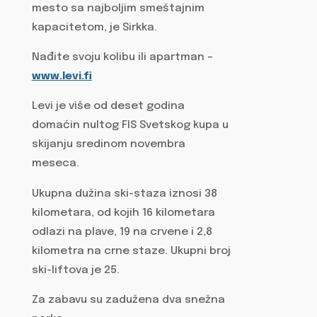
mesto sa najboljim smeštajnim
kapacitetom, je Sirkka.
Nađite svoju kolibu ili apartman –
www.levi.fi
Levi je više od deset godina
domaćin nultog FIS Svetskog kupa u
skijanju sredinom novembra
meseca.
Ukupna dužina ski-staza iznosi 38
kilometara, od kojih 16 kilometara
odlazi na plave, 19 na crvene i 2,8
kilometra na crne staze. Ukupni broj
ski-liftova je 25.
Za zabavu su zadužena dva snežna