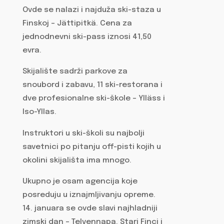
Ovde se nalazi i najduža ski-staza u
Finskoj – Jättipitkä. Cena za
jednodnevni ski-pass iznosi 41,50
evra.
Skijalište sadrži parkove za
snoubord i zabavu, 11 ski-restorana i
dve profesionalne ski-škole – Ylläss i
Iso-Yllas.
Instruktori u ski-školi su najbolji
savetnici po pitanju off-pisti kojih u
okolini skijališta ima mnogo.
Ukupno je osam agencija koje
posreduju u iznajmljivanju opreme.
14. januara se ovde slavi najhladniji
zimski dan – Telvennapa. Stari Finci i