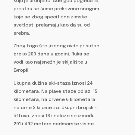
koju je uronjeno. Gde god pogledate,
prostiru se šume prekrivene snegom
koje se zbog specifične zimske
svetlosti prelamaju kao da su od
srebra.
Zbog toga što je sneg ovde prisutan
preko 200 dana u godini, Ruka se
vodi kao najsnežnije skijalište u
Evropi!
Ukupna dužina ski-staza iznosi 24
kilometara. Na plave staze odlazi 15
kilometara, na crvene 6 kilometara i
na crne 3 kilometra. Ukupni broj ski-
liftova iznosi 18 i nalaze se između
291 i 492 metara nadmorske visine.