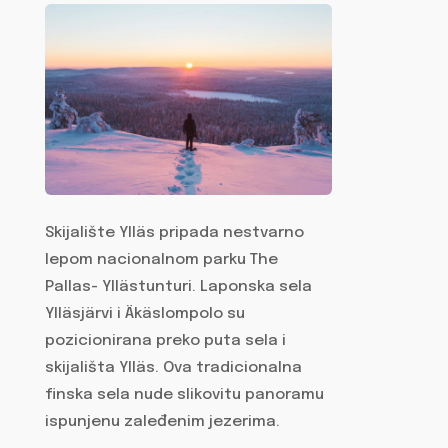
Skijalište Ylläs pripada nestvarno
lepom nacionalnom parku The
Pallas- Yllästunturi. Laponska sela
Ylläsjärvi i Äkäslompolo su
pozicionirana preko puta sela i
skijališta Ylläs. Ova tradicionalna
finska sela nude slikovitu panoramu
ispunjenu zaleđenim jezerima.