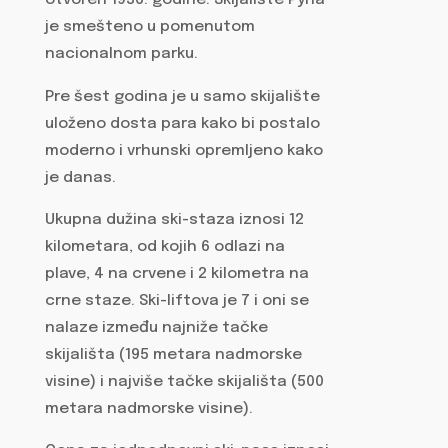
otvoren 1936. godine. Skijalište Pyhä
je smešteno u pomenutom
nacionalnom parku.
Pre šest godina je u samo skijalište
uloženo dosta para kako bi postalo
moderno i vrhunski opremljeno kako
je danas.
Ukupna dužina ski-staza iznosi 12
kilometara, od kojih 6 odlazi na
plave, 4 na crvene i 2 kilometra na
crne staze. Ski-liftova je 7 i oni se
nalaze između najniže tačke
skijališta (195 metara nadmorske
visine) i najviše tačke skijališta (500
metara nadmorske visine).