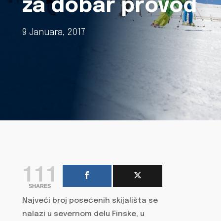
za dobar provod
9 Januara, 2017
111
SHARES
Najveći broj posećenih skijališta se
nalazi u severnom delu Finske, u