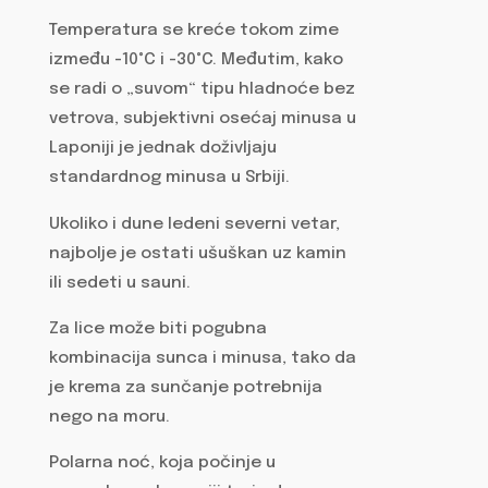
Temperatura se kreće tokom zime
između -10°C i -30°C. Međutim, kako
se radi o „suvom“ tipu hladnoće bez
vetrova, subjektivni osećaj minusa u
Laponiji je jednak doživljaju
standardnog minusa u Srbiji.
Ukoliko i dune ledeni severni vetar,
najbolje je ostati ušuškan uz kamin
ili sedeti u sauni.
Za lice može biti pogubna
kombinacija sunca i minusa, tako da
je krema za sunčanje potrebnija
nego na moru.
Polarna noć, koja počinje u