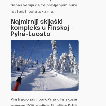
danas veruju da će pravljenjem buke
rasterati ostatak zime.
Najmirniji skijaški
kompleks u Finskoj –
Pyhä-Luosto
Prvi Nacionalni park Pyhä u Finskoj je