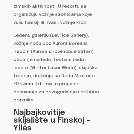
zimskih aktivnosti. U resortu se
organizuju vožnje saonicama koje
vuku haskiji ili irvasi, vožnje kroz
Ledenu galeriju (Levi Ice Gallery),
vožnje noću pod Aurora Borealis
nebom (Aurora snowmobile Safari),
pecanje na ledu, festival Leda i
lasera (Winter Laser World), skijaško
trčanje, druženje sa Deda Mrazom i
Elfovima itd. Levi je prepuno
dešavanja za novogodišnje i božićne
praznike.
Najbajkovitije
skijalište u Finskoj –
Ylläs