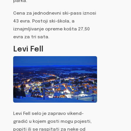
parka.
Cena za jednodnevni ski-pass iznosi
43 evra. Postoji ski-škola, a
iznajmljivanje opreme košta 27,50
evra za tri sata.
Levi Fell
Levi Fell selo je zapravo vikend-
gradić u kojem gosti mogu pojesti,
popiti ili se raspitati za neke od