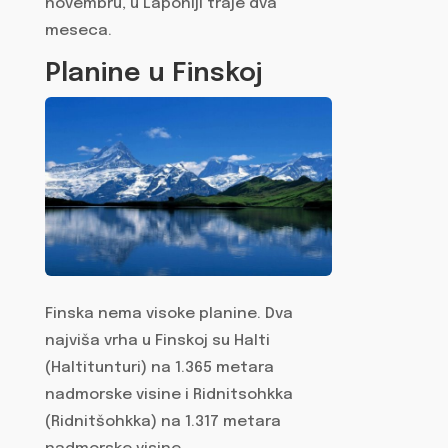
novembru, u Laponiji traje dva
meseca.
Planine u Finskoj
Finska nema visoke planine. Dva
najviša vrha u Finskoj su Halti
(Haltitunturi) na 1.365 metara
nadmorske visine i Ridnitsohkka
(Ridnitšohkka) na 1.317 metara