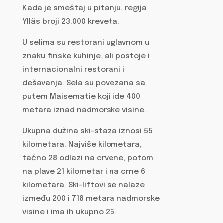
Kada je smeštaj u pitanju, regija
Ylläs broji 23.000 kreveta.
U selima su restorani uglavnom u
znaku finske kuhinje, ali postoje i
internacionalni restorani i
dešavanja. Sela su povezana sa
putem Maisematie koji ide 400
metara iznad nadmorske visine.
Ukupna dužina ski-staza iznosi 55
kilometara. Najviše kilometara,
tačno 28 odlazi na crvene, potom
na plave 21 kilometar i na crne 6
kilometara. Ski-liftovi se nalaze
između 200 i 718 metara nadmorske
visine i ima ih ukupno 26.