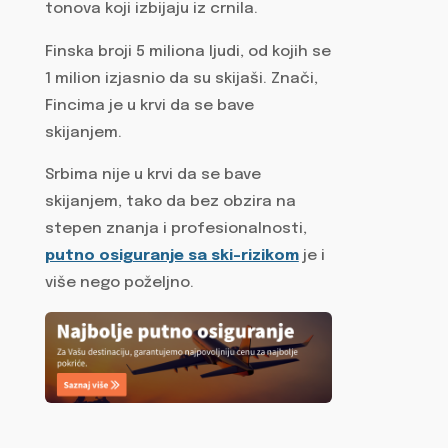
tonova koji izbijaju iz crnila.
Finska broji 5 miliona ljudi, od kojih se
1 milion izjasnio da su skijaši. Znači,
Fincima je u krvi da se bave
skijanjem.
Srbima nije u krvi da se bave
skijanjem, tako da bez obzira na
stepen znanja i profesionalnosti,
putno osiguranje sa ski-rizikom
je i
više nego poželjno.