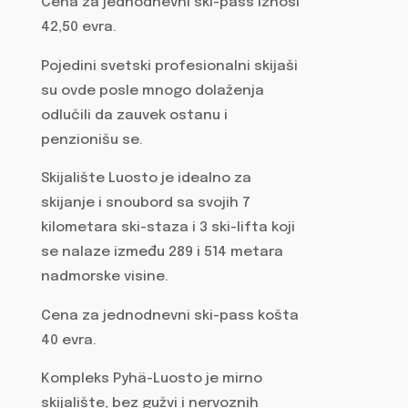
Cena za jednodnevni ski-pass iznosi
42,50 evra.
Pojedini svetski profesionalni skijaši
su ovde posle mnogo dolaženja
odlučili da zauvek ostanu i
penzionišu se.
Skijalište Luosto je idealno za
skijanje i snoubord sa svojih 7
kilometara ski-staza i 3 ski-lifta koji
se nalaze između 289 i 514 metara
nadmorske visine.
Cena za jednodnevni ski-pass košta
40 evra.
Kompleks Pyhä-Luosto je mirno
skijalište, bez gužvi i nervoznih