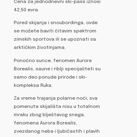
Cena za jednodnevni ski-pass iznosi
42,50 evra.
Pored skijanja i snoubordinga, ovde
se možete baviti čitavim spektrom
zimskih sportova ili se upoznati sa
arktičkim životinjama.
Ponoćno sunce, fenomen Aurora
Borealis, saune i riblji specijaliteti su
samo deo ponude prirode i ski-
kompleksa Ruka.
Za vreme trajanja polarne noći, sva
pomenuta skijališta nisu u totalnom
mraku zbog blještavog snega,
fenomena Aurora Borealis,
zvezdanog neba i ljubičastih i plavih