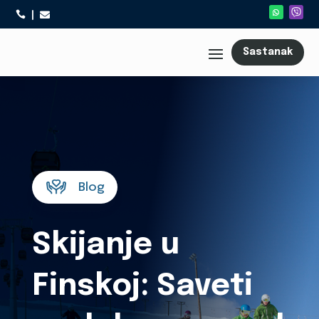



Sastanak
Blog
Skijanje u
Finskoj: Saveti