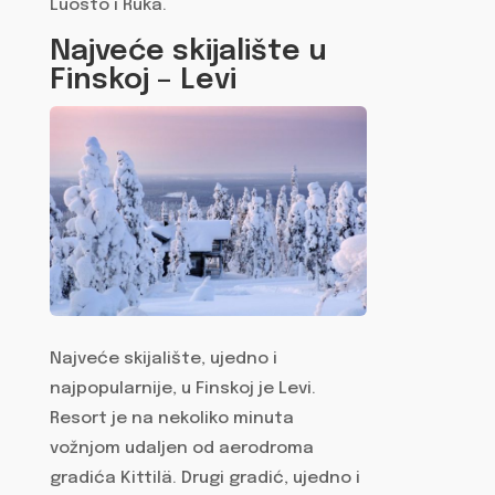
Luosto i Ruka.
Najveće skijalište u
Finskoj – Levi
Najveće skijalište, ujedno i
najpopularnije, u Finskoj je Levi.
Resort je na nekoliko minuta
vožnjom udaljen od aerodroma
gradića Kittilä. Drugi gradić, ujedno i