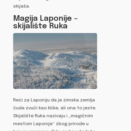
skijaša.
Magija Laponije –
skijalište Ruka
Reći za Laponiju da je zimska zemlja
čuda zvuči kao kliše, ali ona to jeste.
Skijalište Ruka nazivaju i „magičnim
mestom Laponije“ zbog prirode u