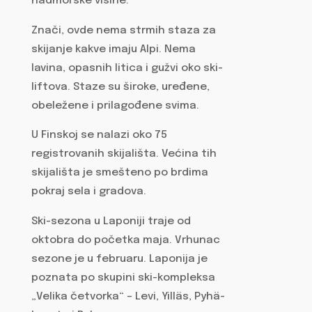
nadmorske visine.
Znači, ovde nema strmih staza za
skijanje kakve imaju Alpi. Nema
lavina, opasnih litica i gužvi oko ski-
liftova. Staze su široke, uređene,
obeležene i prilagođene svima.
U Finskoj se nalazi oko 75
registrovanih skijališta. Većina tih
skijališta je smešteno po brdima
pokraj sela i gradova.
Ski-sezona u Laponiji traje od
oktobra do početka maja. Vrhunac
sezone je u februaru. Laponija je
poznata po skupini ski-kompleksa
„Velika četvorka“ – Levi, Yilläs, Pyhä-