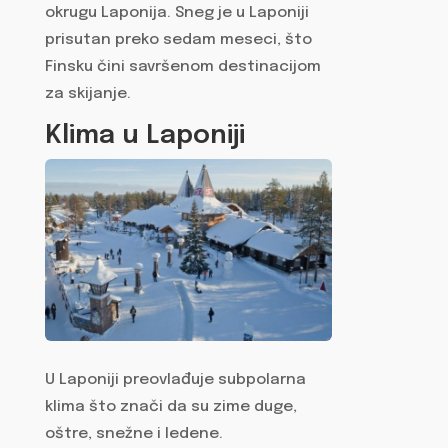
okrugu Laponija. Sneg je u Laponiji
prisutan preko sedam meseci, što
Finsku čini savršenom destinacijom
za skijanje.
Klima u Laponiji
U Laponiji preovlađuje subpolarna
klima što znači da su zime duge,
oštre, snežne i ledene.