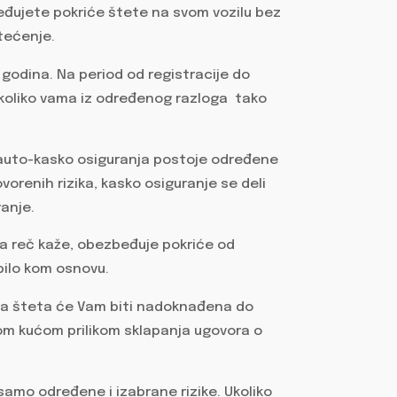
beđujete pokriće štete na svom vozilu bez
štećenje.
 godina. Na period od registracije do
, ukoliko vama iz određenog razloga tako
od auto-kasko osiguranja postoje određene
ovorenih rizika, kasko osiguranje se deli
anje.
ma reč kaže, obezbeđuje pokriće od
bilo kom osnovu.
la šteta će Vam biti nadoknađena do
ćom kućom prilikom sklapanja ugovora o
samo određene i izabrane rizike. Ukoliko