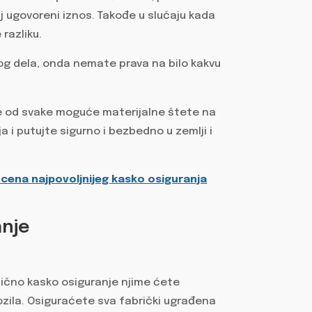
aj ugovoreni iznos. Takođe u slučaju kada
 razliku.
og dela, onda nemate prava na bilo kakvu
be od svake moguće materijalne štete na
 i putujte sigurno i bezbedno u zemlji i
 cena najpovoljnijeg kasko osiguranja
anje
mično kasko osiguranje njime ćete
zila. Osiguraćete sva fabrički ugrađena