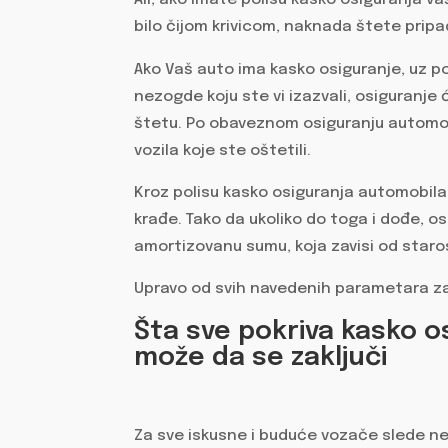
Ali, ako imate polisu kasko osiguranja v
bilo čijom krivicom, naknada štete pri
Ako Vaš auto ima kasko osiguranje, uz p
nezogde koju ste vi izazvali, osiguranje
štetu. Po obaveznom osiguranju automobi
vozila koje ste oštetili.
Kroz polisu kasko osiguranja automobila
krađe. Tako da ukoliko do toga i dođe, 
amortizovanu sumu, koja zavisi od staros
Upravo od svih navedenih parametara zav
Šta sve pokriva kasko os
može da se zaključi
Za sve iskusne i buduće vozače slede n