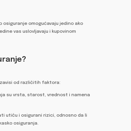
o osiguranje omogućavaju jedino ako
edine vas uslovljavaju i kupovinom
uranje?
avisi od različitih faktora:
nja su vrsta, starost, vrednost i namena
i utiču i osigurani rizici, odnosno da li
i kasko osiguranja.