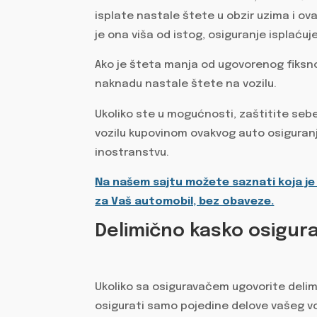
isplate nastale štete u obzir uzima i ov
je ona viša od istog, osiguranje isplaćuje
Ako je šteta manja od ugovorenog fiksn
naknadu nastale štete na vozilu.
Ukoliko ste u mogućnosti, zaštitite se
vozilu kupovinom ovakvog auto osiguranja
inostranstvu.
Na našem sajtu možete saznati koja je
za Vaš automobil, bez obaveze.
Delimično kasko osigur
Ukoliko sa osiguravačem ugovorite deli
osigurati samo pojedine delove vašeg vo