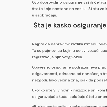
Ovo dobrovoljno osiguranje vaših čet
štete koja nastane na vozilu. Štetu za ko
u saobraćaju.
Šta je kasko osiguranje
Najpre da napravimo razliku između obav
To su pojmovi sa kojima se svi vozači su
registracija njihovog vozila.
Obavezno osiguranje podrazumeva plaća
odgovornosti, odnosno od nanošenja št
nezgodi. Iako većina zna, ipak da podse
Ukoliko ste Vi vinovnik nezgode prilikom
osiguravajuća kuća isplaćuje štetu ono