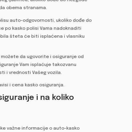
ašeg ljubimca, ukoliko dođe do nezgode
pada obema stranama.
olisu auto-odgovornosti, ukoliko dođe do
 će po kasko polisi Vama nadoknaditi
la šteta će biti isplaćena i vlasniku
 možete da ugovorite i osiguranje od
osiguranje Vam isplaćuje takozvanu
ti i vrednosti Vašeg vozila.
isi i cena kasko osiguranja.
iguranje i na koliko
eke važne informacije o auto-kasko