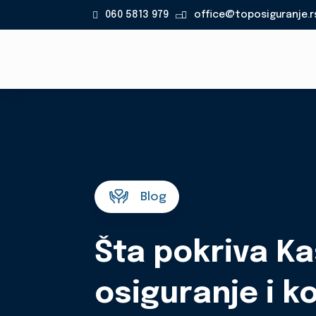
060 5813 979
office@toposiguranje.r

Blog
Šta pokriva K
osiguranje i ko