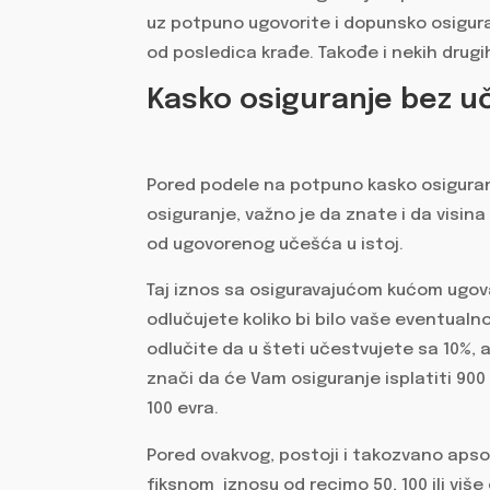
uz potpuno ugovorite i dopunsko osigura
od posledica krađe. Takođe i nekih drugi
Kasko osiguranje bez u
Pored podele na potpuno kasko osiguran
osiguranje, važno je da znate i da visina
od ugovorenog učešća u istoj.
Taj iznos sa osiguravajućom kućom ugov
odlučujete koliko bi bilo vaše eventualno
odlučite da u šteti učestvujete sa 10%, 
znači da će Vam osiguranje isplatiti 900
100 evra.
Pored ovakvog, postoji i takozvano apso
fiksnom iznosu od recimo 50, 100 ili više