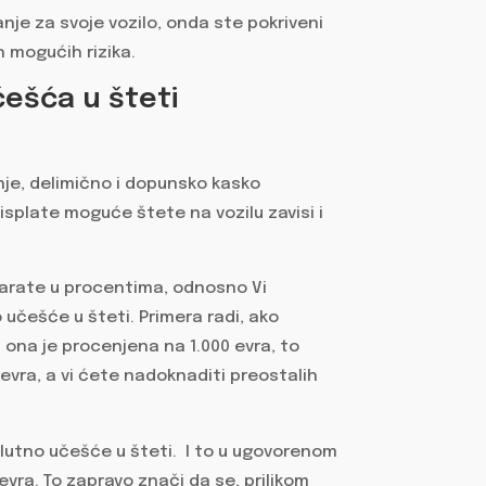
nje za svoje vozilo, onda ste pokriveni
h mogućih rizika.
češća u šteti
je, delimično i dopunsko kasko
 isplate moguće štete na vozilu zavisi i
arate u procentima, odnosno Vi
 učešće u šteti. Primera radi, ako
a ona je procenjena na 1.000 evra, to
 evra, a vi ćete nadoknaditi preostalih
lutno učešće u šteti. I to u ugovorenom
 evra. To zapravo znači da se, prilikom