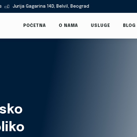
s
Jurija Gagarina 14D, Belvil, Beograd

POČETNA
O NAMA
USLUGE
BLOG
asko
liko