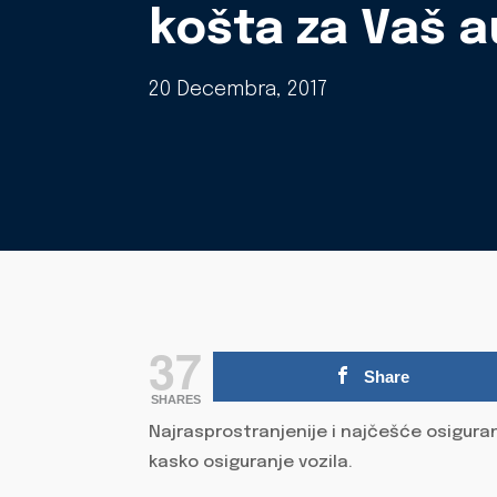
košta za Vaš 
20 Decembra, 2017
37
Share
SHARES
Najrasprostranjenije i najčešće osiguran
kasko osiguranje vozila.