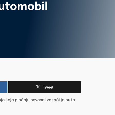
automobil
Tweet
je koje plaćaju savesni vozači je auto