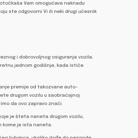
vorotočkaša Vam omogućava naknadu
ju ste odgovorni Vi ili neki drugi učesnik
eznog i dobrovoljnog osiguranja vozila.
sretnu jednom godišnje, kada ističe
nje premije od takozvane auto-
ete drugom vozilu u saobraćajnoj
timo da ovo zapravo znači.
 koje je šteta naneta drugom vozilu,
m kome je ista naneta.