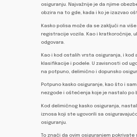
osiguranju. Najvažnije je da njime obez
obzira na to gde, kada i ko je izazvao o
Kasko polisa može da se zaključi na više
registracije vozila. Kao i kratkoročnije
odgovara.
Kao i kod ostalih vrsta osiguranja, i k
klasifikacije i podele. U zavisnosti od ug
na potpuno, delimično i dopunsko osigur
Potpuno kasko osiguranje, kao što i sa
nezgode i oštećenja koje je nastalo po 
Kod delimičnog kasko osiguranja, nasta
iznosa koji ste ugovorili sa osiguravaju
osiguranju.
To znači da ovim osiguranjem pokrivate 