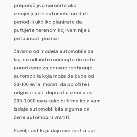
preporučljivo naročito ako
iznajmljujete automobil na duži
period ili ukoliko planirate da
putujete terenom koji vam nije u
potpunosti poznat.
Zavisno od modela automobila za
koji se odlučite računajte da ćete
pored cene za dnevno rentiranje
automobila koja može da bude od
20-100 evra, morati da položite i
odgovarajući depozit u iznosu od
200-1.000 evra kako bi firma koja vam
izdaje automobil bila sigurna da
ćete automobil i vratiti.
Povoljnost koju daju sve rent a car