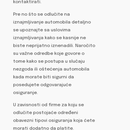
kontaktirati.
Pre no što se odlučite na
iznajmljivanje automobila detaljno
se upoznajte sa uslovima
iznajmljivanja kako se kasnije ne
biste neprijatno iznenadili. Naročito
su važne odredbe koje govore o
tome kako se postupa u slučaju
nezgoda ili oštećenja automobila
kada morate biti sigurni da
posedujete odgovarajuće
osiguranje.
U zavisnosti od firme za koju se
odlučite postojaće određeni
obavezni tipovi osiguranja koja ćete
morati dodatno da platite.