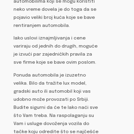
automobilima koji se mogu koristiti
neko vreme dovela je do toga da se
pojavio veliki broj kuća koje se bave
rentiranjem automobila.
Iako uslovi iznajmljivanja i cene
variraju od jednih do drugih, moguće
je izvući par zajedničkih pravila za
sve firme koje se bave ovim poslom.
Ponuda automobila je izuzetno
velika. Bilo da tražite lux model,
gradski auto ili automobil koji vas
udobno može provozati po Srbiji.
Budite sigurni da će te lako naći sve
što Vam treba. Na raspolaganju su
Vam i usluge dovoženja vozila do
tačke koju odredite što se najčešće