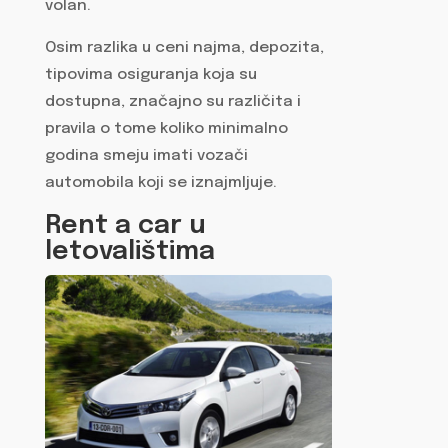
volan.
Osim razlika u ceni najma, depozita,
tipovima osiguranja koja su
dostupna, značajno su različita i
pravila o tome koliko minimalno
godina smeju imati vozači
automobila koji se iznajmljuje.
Rent a car u
letovalištima