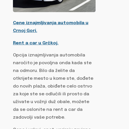
Cene iznajmljivanja automobila u
Crnoj Gori.
Rent a car u Grčkoj.
Opcija iznajmljivanja automobila
naročito je povoljna onda kada ste
na odmoru. Bilo da želite da
otkrijete mesto u kome ste, dođete
do novih plaža, obiđete celo ostrvo
za koje ste se odlučili ili prosto da
uživate u vožnji duž obale, možete
da se oslonite na rent a car da
zadovolji vaše potrebe.