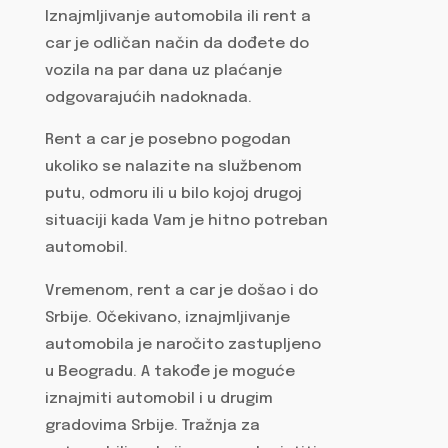
Iznajmljivanje automobila ili rent a
car je odličan način da dođete do
vozila na par dana uz plaćanje
odgovarajućih nadoknada.
Rent a car je posebno pogodan
ukoliko se nalazite na službenom
putu, odmoru ili u bilo kojoj drugoj
situaciji kada Vam je hitno potreban
automobil.
Vremenom, rent a car je došao i do
Srbije. Očekivano, iznajmljivanje
automobila je naročito zastupljeno
u Beogradu. A takođe je moguće
iznajmiti automobil i u drugim
gradovima Srbije. Tražnja za