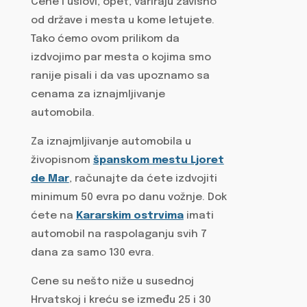
Cene i uslovi, opet, variraju zavisno
od države i mesta u kome letujete.
Tako ćemo ovom prilikom da
izdvojimo par mesta o kojima smo
ranije pisali i da vas upoznamo sa
cenama za iznajmljivanje
automobila.
Za iznajmljivanje automobila u
živopisnom
španskom mestu Ljoret
de Mar
, računajte da ćete izdvojiti
minimum 50 evra po danu vožnje. Dok
ćete na
Kararskim ostrvima
imati
automobil na raspolaganju svih 7
dana za samo 130 evra.
Cene su nešto niže u susednoj
Hrvatskoj i kreću se između 25 i 30