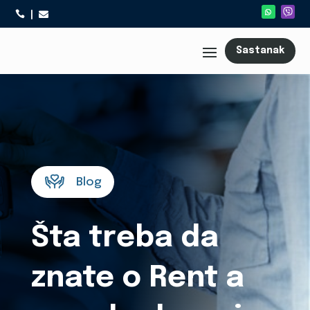



Sastanak
Blog
Šta treba da
znate o Rent a