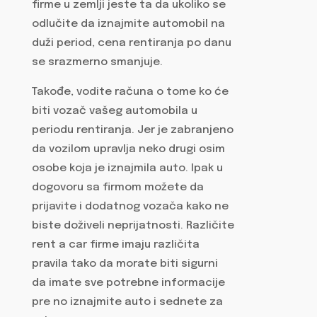
firme u zemlji jeste ta da ukoliko se
odlučite da iznajmite automobil na
duži period, cena rentiranja po danu
se srazmerno smanjuje.
Takođe, vodite računa o tome ko će
biti vozač vašeg automobila u
periodu rentiranja. Jer je zabranjeno
da vozilom upravlja neko drugi osim
osobe koja je iznajmila auto. Ipak u
dogovoru sa firmom možete da
prijavite i dodatnog vozača kako ne
biste doživeli neprijatnosti. Različite
rent a car firme imaju različita
pravila tako da morate biti sigurni
da imate sve potrebne informacije
pre no iznajmite auto i sednete za