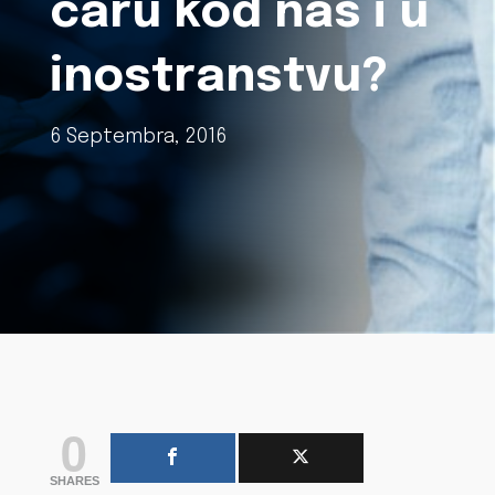
caru kod nas i u
inostranstvu?
6 Septembra, 2016
0
SHARES