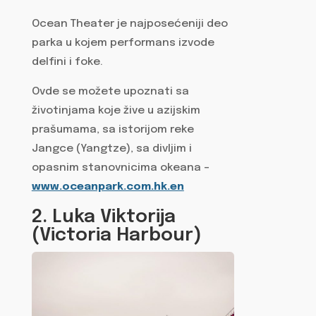
Ocean Theater je najposećeniji deo
parka u kojem performans izvode
delfini i foke.
Ovde se možete upoznati sa
životinjama koje žive u azijskim
prašumama, sa istorijom reke
Jangce (Yangtze), sa divljim i
opasnim stanovnicima okeana –
www.oceanpark.com.hk.en
2. Luka Viktorija
(Victoria Harbour)