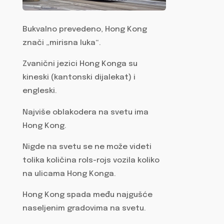
Bukvalno prevedeno, Hong Kong
znači „mirisna luka“.
Zvanični jezici Hong Konga su
kineski (kantonski dijalekat) i
engleski.
Najviše oblakodera na svetu ima
Hong Kong.
Nigde na svetu se ne može videti
tolika količina rols-rojs vozila koliko
na ulicama Hong Konga.
Hong Kong spada među najgušće
naseljenim gradovima na svetu.