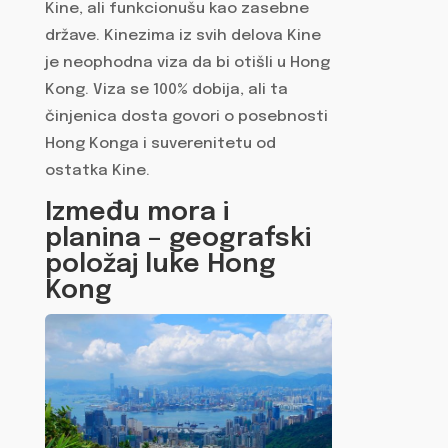
Kine, ali funkcionušu kao zasebne
države. Kinezima iz svih delova Kine
je neophodna viza da bi otišli u Hong
Kong. Viza se 100% dobija, ali ta
činjenica dosta govori o posebnosti
Hong Konga i suverenitetu od
ostatka Kine.
Između mora i
planina – geografski
položaj luke Hong
Kong