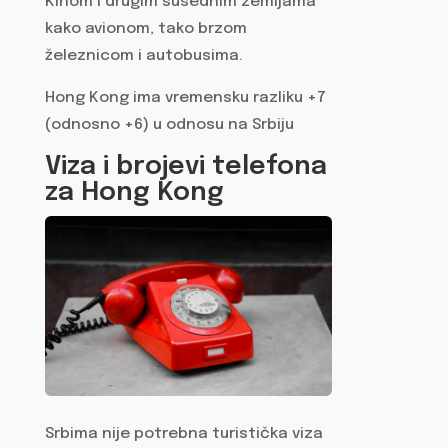
Kinom i drugim susednim zemljama
kako avionom, tako brzom
železnicom i autobusima.
Hong Kong ima vremensku razliku +7
(odnosno +6) u odnosu na Srbiju
Viza i brojevi telefona
za Hong Kong
Srbima nije potrebna turistička viza