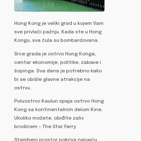
Hong Kong je veliki grad u kojem Vam
sve privlači pažnju. Kada ste u Hong
Kongu, sva čula su bombardovana.
Srce grada je ostrvo Hong Konga,
centar ekonomije, politike, zabave i
šopinga. Dva dana je potrebno kako
bi se obišle glavne atrakcije na
ostrvu.
Poluostrvo Kaulun spaja ostrvo Hong
Kong sa kontinentalnim delom Kine.
Ukoliko možete, obiđite zaliv
brodićem – The Star Ferry.
Stambeni prostor pokriva najveću