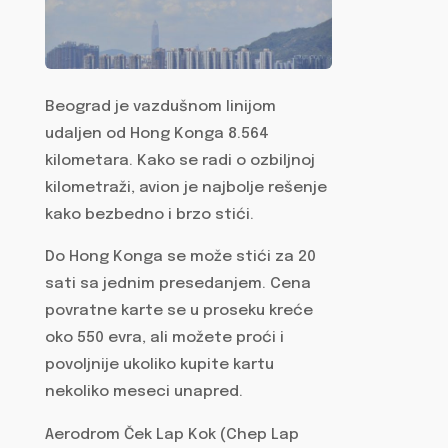
Beograd je vazdušnom linijom
udaljen od Hong Konga 8.564
kilometara. Kako se radi o ozbiljnoj
kilometraži, avion je najbolje rešenje
kako bezbedno i brzo stići.
Do Hong Konga se može stići za 20
sati sa jednim presedanjem. Cena
povratne karte se u proseku kreće
oko 550 evra, ali možete proći i
povoljnije ukoliko kupite kartu
nekoliko meseci unapred.
Aerodrom Ček Lap Kok (Chep Lap