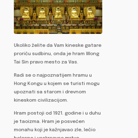
Ukoliko želite da Vam kineske gatare
proriču sudbinu, onda je hram Wong
Tai Sin pravo mesto za Vas.
Radi se o najpoznatijem hramu u
Hong Kongu u kojem se turisti mogu
upoznati sa starom i drevnom
kineskom civilizacijom.
Hram postoji od 1921. godine i u duhu
je taoizma. Hram je posvećen
monahu koji je kažnjavao zle, lečio