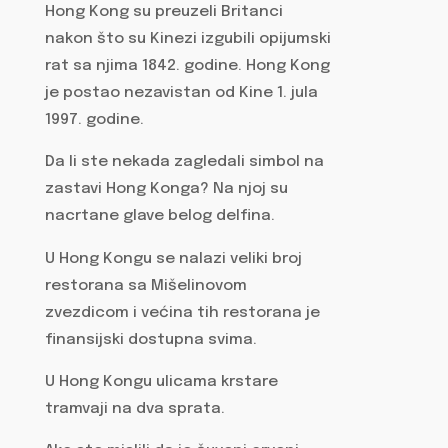
Hong Kong su preuzeli Britanci
nakon što su Kinezi izgubili opijumski
rat sa njima 1842. godine. Hong Kong
je postao nezavistan od Kine 1. jula
1997. godine.
Da li ste nekada zagledali simbol na
zastavi Hong Konga? Na njoj su
nacrtane glave belog delfina.
U Hong Kongu se nalazi veliki broj
restorana sa Mišelinovom
zvezdicom i većina tih restorana je
finansijski dostupna svima.
U Hong Kongu ulicama krstare
tramvaji na dva sprata.