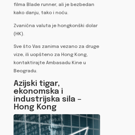
filma Blade runner, ali je bezbedan
kako danju, tako i noću.
Zvanična valuta je hongkonški dolar
(HK).
Sve što Vas zanima vezano za druge
vize, ili uopšteno za Hong Kong,
kontaktirajte Ambasadu Kine u
Beogradu.
Azijski tigar,
ekonomska i
industrijska sila –
Hong Kong