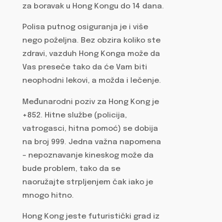
za boravak u Hong Kongu do 14 dana.
Polisa putnog osiguranja je i više
nego poželjna. Bez obzira koliko ste
zdravi, vazduh Hong Konga može da
Vas preseče tako da će Vam biti
neophodni lekovi, a možda i lečenje.
Međunarodni poziv za Hong Kong je
+852. Hitne službe (policija,
vatrogasci, hitna pomoć) se dobija
na broj 999. Jedna važna napomena
– nepoznavanje kineskog može da
bude problem, tako da se
naoružajte strpljenjem čak iako je
mnogo hitno.
Hong Kong jeste futuristički grad iz