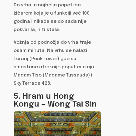
Do vrha je najbolje popeti se
žičarom koja je u funkciji već 100
godina i nikada se do sada nije
pokvarila, niti stala.
Vožnja od podnožja do vrha traje
osam minuta. Na vrhu se nalazi
toranj (Peak Tower) gde su
smeštene atrakcije poput muzeja
Madam Tiso (Madame Tussauds) i
Sky Terrace 428.
5. Hram u Hong
Kongu – Wong Tai Sin