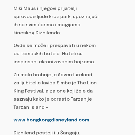
Miki Maus i njegovi prijatelji
sprovode ljude kroz park, upoznajući
ih sa svim čarima i magijama
kineskog Diznilenda.
Ovde se može i prespavati u nekom
od temaskih hotela. Hoteli su
inspirisani ekranizovanim bajkama.
Za malo hrabrije je Adventureland,
za ljubitelje lavića Simbe je The Lion
King Festival, a za one koji žele da
saznaju kako je odrasto Tarzan je
Tarzan Island –
www.hongkongdisneyland.com
Diznilend postoji i u Šangaju.