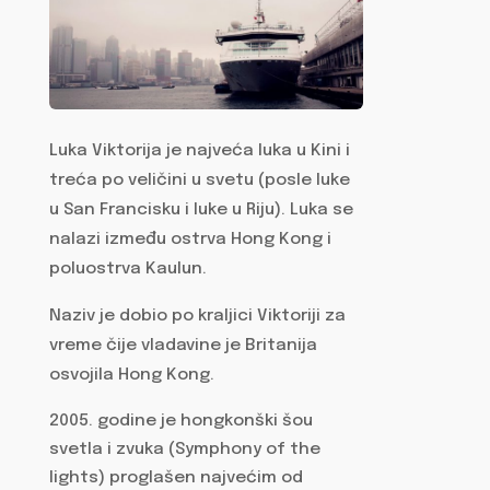
Luka Viktorija je najveća luka u Kini i
treća po veličini u svetu (posle luke
u San Francisku i luke u Riju). Luka se
nalazi između ostrva Hong Kong i
poluostrva Kaulun.
Naziv je dobio po kraljici Viktoriji za
vreme čije vladavine je Britanija
osvojila Hong Kong.
godine je hongkonški šou
svetla i zvuka (Symphony of the
lights) proglašen najvećim od