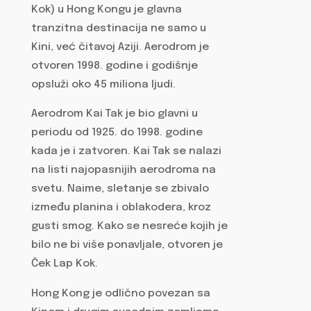
Kok) u Hong Kongu je glavna
tranzitna destinacija ne samo u
Kini, već čitavoj Aziji. Aerodrom je
otvoren 1998. godine i godišnje
opsluži oko 45 miliona ljudi.
Aerodrom Kai Tak je bio glavni u
periodu od 1925. do 1998. godine
kada je i zatvoren. Kai Tak se nalazi
na listi najopasnijih aerodroma na
svetu. Naime, sletanje se zbivalo
između planina i oblakodera, kroz
gusti smog. Kako se nesreće kojih je
bilo ne bi više ponavljale, otvoren je
Ček Lap Kok.
Hong Kong je odlično povezan sa