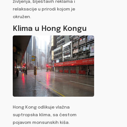
življenja, blještavih reklama i
relaksacije u prirodi kojom je
okružen.
Klima u Hong Kongu
Hong Kong odlikuje vlažna
suptropska klima, sa čestom
pojavom monsunskih kiša.