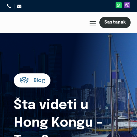



Sastanak
Blog
Šta videti u
Hong Kongu –