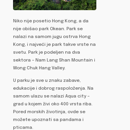
Niko nije posetio Hong Kong, a da
nije obišao park Okean. Park se
nalazi na samom jugu ostrva Hong
Kong, i najveći je park takve vrste na
svetu. Park je podeljen na dva
sektora – Nam Lang Shan Mountain i
Wong Chuk Hang Valley.
U parku je sve u znaku zabave,
edukacije i dobrog raspoloženja. Na
samom ulazu se nalazi Aqua city –
grad u kojem živi oko 400 vrsta riba.
Pored morskih životinja, ovde se
možete upoznati sa pandama i
pticama.