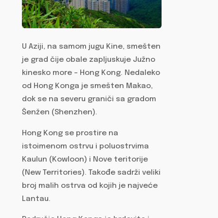
U Aziji, na samom jugu Kine, smešten
je grad čije obale zapljuskuje Južno
kinesko more – Hong Kong. Nedaleko
od Hong Konga je smešten Makao,
dok se na severu graniči sa gradom
Šenžen (Shenzhen).
Hong Kong se prostire na
istoimenom ostrvu i poluostrvima
Kaulun (Kowloon) i Nove teritorije
(New Territories). Takođe sadrži veliki
broj malih ostrva od kojih je najveće
Lantau.