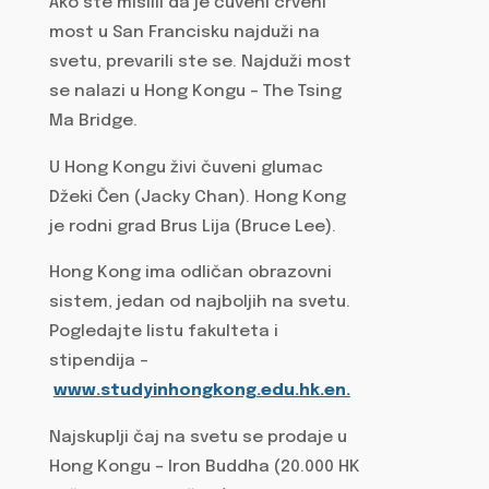
Ako ste mislili da je čuveni crveni
most u San Francisku najduži na
svetu, prevarili ste se. Najduži most
se nalazi u Hong Kongu – The Tsing
Ma Bridge.
U Hong Kongu živi čuveni glumac
Džeki Čen (Jacky Chan). Hong Kong
je rodni grad Brus Lija (Bruce Lee).
Hong Kong ima odličan obrazovni
sistem, jedan od najboljih na svetu.
Pogledajte listu fakulteta i
stipendija –
www.studyinhongkong.edu.hk.en.
Najskuplji čaj na svetu se prodaje u
Hong Kongu – Iron Buddha (20.000 HK