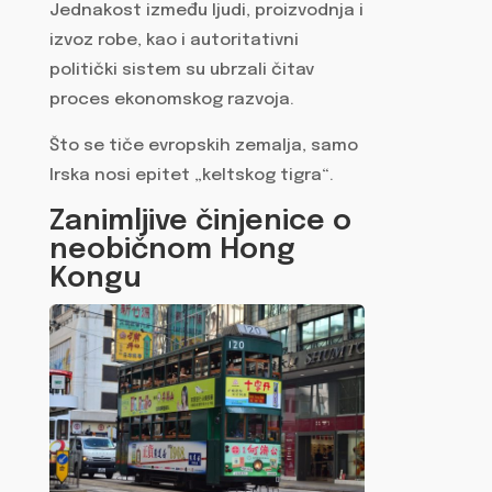
Jednakost između ljudi, proizvodnja i
izvoz robe, kao i autoritativni
politički sistem su ubrzali čitav
proces ekonomskog razvoja.
Što se tiče evropskih zemalja, samo
Irska nosi epitet „keltskog tigra“.
Zanimljive činjenice o
neobičnom Hong
Kongu