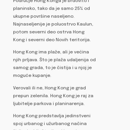
Područje Hong Konga je brdovito i
planinsko, tako da je samo 25% od
ukupne površine naseljeno.
Najnaseljenije je poluostrvo Kaulun,
potom severni deo ostrva Hong
Kong i severni deo Novih teritorija.
Hong Kong ima plaže, ali je većina
njih prljava. Što je plaža udaljenija od
samog grada, to je čistija i u njoj je
moguće kupanje.
Verovali ili ne, Hong Kong je grad
prepun zelenila. Hong Kong je raj za
ljubitelje parkova i planinarenja.
Hong Kong predstavlja jedinstveni
spoj urbanog i užurbanog načina