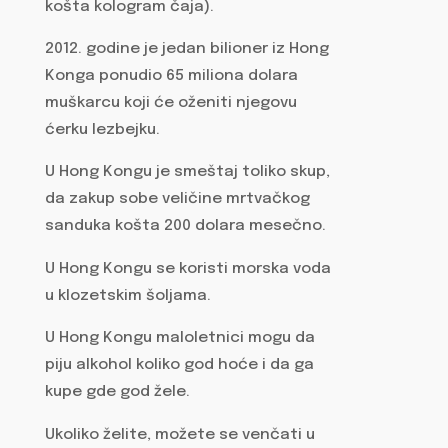
košta kologram čaja).
2012. godine je jedan bilioner iz Hong
Konga ponudio 65 miliona dolara
muškarcu koji će oženiti njegovu
ćerku lezbejku.
U Hong Kongu je smeštaj toliko skup,
da zakup sobe veličine mrtvačkog
sanduka košta 200 dolara mesečno.
U Hong Kongu se koristi morska voda
u klozetskim šoljama.
U Hong Kongu maloletnici mogu da
piju alkohol koliko god hoće i da ga
kupe gde god žele.
Ukoliko želite, možete se venčati u