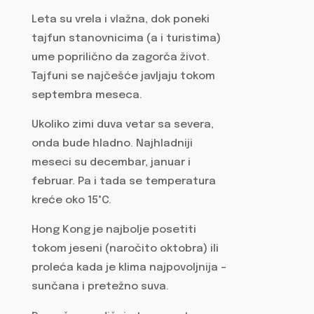
Leta su vrela i vlažna, dok poneki
tajfun stanovnicima (a i turistima)
ume poprilično da zagorča život.
Tajfuni se najčešće javljaju tokom
septembra meseca.
Ukoliko zimi duva vetar sa severa,
onda bude hladno. Najhladniji
meseci su decembar, januar i
februar. Pa i tada se temperatura
kreće oko 15°C.
Hong Kong je najbolje posetiti
tokom jeseni (naročito oktobra) ili
proleća kada je klima najpovoljnija –
sunčana i pretežno suva.