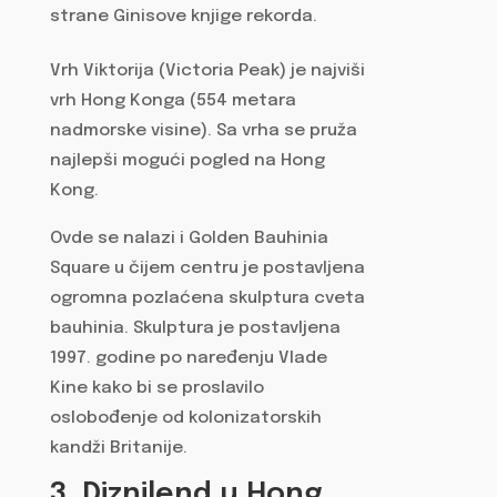
strane Ginisove knjige rekorda.
Vrh Viktorija (Victoria Peak) je najviši
vrh Hong Konga (554 metara
nadmorske visine). Sa vrha se pruža
najlepši mogući pogled na Hong
Kong.
Ovde se nalazi i Golden Bauhinia
Square u čijem centru je postavljena
ogromna pozlaćena skulptura cveta
bauhinia. Skulptura je postavljena
1997. godine po naređenju Vlade
Kine kako bi se proslavilo
oslobođenje od kolonizatorskih
kandži Britanije.
3. Diznilend u Hong