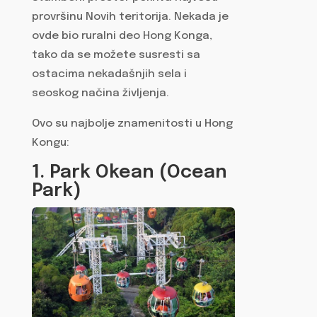
provršinu Novih teritorija. Nekada je
ovde bio ruralni deo Hong Konga,
tako da se možete susresti sa
ostacima nekadašnjih sela i
seoskog načina življenja.
Ovo su najbolje znamenitosti u Hong
Kongu:
1. Park Okean (Ocean
Park)