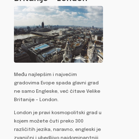
Među najlepšim i najvećim
gradovima Evope spada glavni grad
ne samo Engleske, već čitave Velike
Britanije – London.
London je pravi kosmopolitski grad u
kojem možete čuti preko 300
različitih jezika, naravno, engleski je
zvanični i ubedljivo najdominantniji.