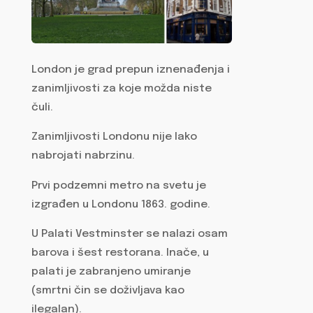
London je grad prepun iznenađenja i
zanimljivosti za koje možda niste
čuli.
Zanimljivosti Londonu nije lako
nabrojati nabrzinu.
Prvi podzemni metro na svetu je
izgrađen u Londonu 1863. godine.
U Palati Vestminster se nalazi osam
barova i šest restorana. Inače, u
palati je zabranjeno umiranje
(smrtni čin se doživljava kao
ilegalan).