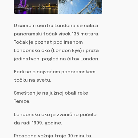
U samom centru Londona se nalazi
panoramski točak visok 135 metara.
Točak je poznat pod imenom
Londonsko oko (London Eye) i pruža
jedinstveni pogled na čitav London.
Radi se o najvećem panoramskom
točku na svetu.
Smešten je na južnoj obali reke
Temze.
Londonsko oko je zvanično počelo
da radi 1999. godine.
Prosečna vožnja traje 30 minuta.