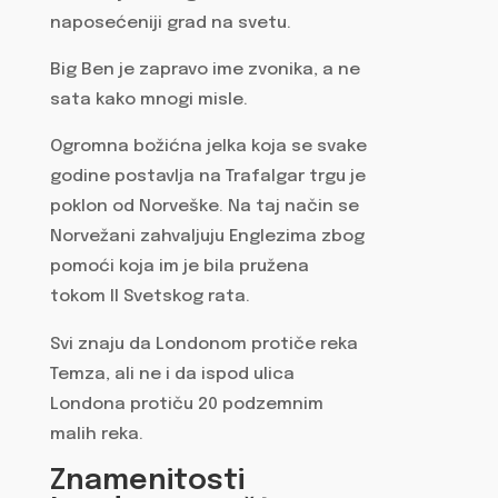
naposećeniji grad na svetu.
Big Ben je zapravo ime zvonika, a ne
sata kako mnogi misle.
Ogromna božićna jelka koja se svake
godine postavlja na Trafalgar trgu je
poklon od Norveške. Na taj način se
Norvežani zahvaljuju Englezima zbog
pomoći koja im je bila pružena
tokom II Svetskog rata.
Svi znaju da Londonom protiče reka
Temza, ali ne i da ispod ulica
Londona protiču 20 podzemnim
malih reka.
Znamenitosti