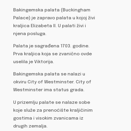
Bakingemska palata (Buckingham
Palace) je zapravo palata u kojoj živi
kraljica Elizabeta II. U palati živi i
njena posluga.
Palata je sagrađena 1703. godine.
Prva kraljica koja se zvanično ovde
uselila je Viktorija.
Bakingemska palata se nalazi u
okviru City of Westminster. City of
Westminster ima status grada.
U prizemlju palate se nalaze sobe
koje služe za prenoćište kraljičinim
gostima i visokim zvanicama iz
drugih zemalja.