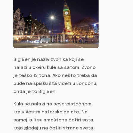
Big Ben je naziv zvonika koji se
nalazi u okviru kule sa satom. Zvono
je teško 13 tona. Ako nešto treba da
bude na spisku šta videti u Londonu
,
onda je to Big Ben.
Kula se nalazi na severoistočnom
kraju Vestminsterske palate. Na
samoj kuli su smeštena četiri sata,
koja gledaju na četiri strane sveta.