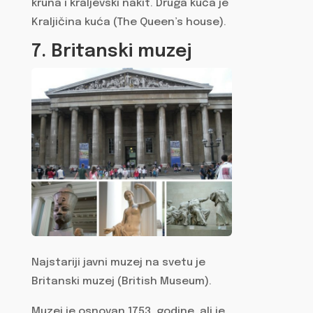
kruna i kraljevski nakit. Druga kuća je
Kraljičina kuća (The Queen’s house).
7. Britanski muzej
Najstariji javni muzej na svetu je
Britanski muzej (British Museum).
Muzej je osnovan 1753. godine, ali je