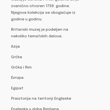
zvanično otvoren 1759. godine.
Njegova kolekcija se obogaćuje iz
godine u godinu.
Britanski muzej je podeljen na
nekoliko tematskih delova:
Azija
Grčka
Grčka i Rim
Evropa
Egipat
Praistorija na teritoriji Engleske
Engleska u doba Rimljana