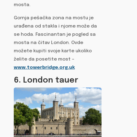
mosta.
Gornja pešačka zona na mostu je
urađena od stakla i njome može da
se hoda. Fascinantan je pogled sa
mosta na čitav London. Ovde
možete kupiti svoje karte ukoliko
želite da posetite most –
www.towerbridge.org.uk
6. London tauer