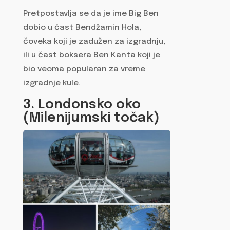
Pretpostavlja se da je ime Big Ben
dobio u čast Bendžamin Hola,
čoveka koji je zadužen za izgradnju,
ili u čast boksera Ben Kanta koji je
bio veoma popularan za vreme
izgradnje kule.
3. Londonsko oko
(Milenijumski točak)