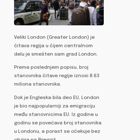
Veliki London (Greater London) je
čitava regija u čijem centralnom
delu je smešten sam grad London.
Prema poslednjem popisu, broj
stanovnika čitave regije iznosi 8.63
miliona stanovnika.
Dok je Engleska bila deo EU, London
je bio najpopularniji za emigraciju
među stanovnicima EU. Iz godine u
godinu se povećava broj stanovnika
u Londonu, a porast se očekuje bez
obzira na Bregzit.