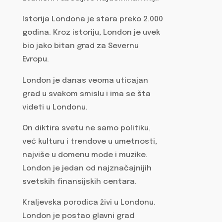
Istorija Londona je stara preko 2.000
godina. Kroz istoriju, London je uvek
bio jako bitan grad za Severnu
Evropu.
London je danas veoma uticajan
grad u svakom smislu i ima se šta
videti u Londonu.
On diktira svetu ne samo politiku,
već kulturu i trendove u umetnosti,
najviše u domenu mode i muzike.
London je jedan od najznačajnijih
svetskih finansijskih centara.
Kraljevska porodica živi u Londonu.
London je postao glavni grad