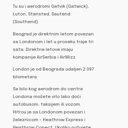
Tu su i aerodromi Getvik (Gatwick),
Luton, Stansted, Sautend
(Southend).
Beograd je direktnim letom povezan
sa Londonom i let u proseku traje tri
sata. Direktne letove imaju
kompanije AirSerbia i AirWizz.
London je od Beograda udaljen 2.097
kilometara.
Sa bilo kog aerodrom do centra
Londona možete vrlo lako doći
autobusom, taksijem ili vozom.
Hitrou je sa Londonom povezan i
železnicom – Heathrow Express i
Heathrow Conect. Ukoliko putujete