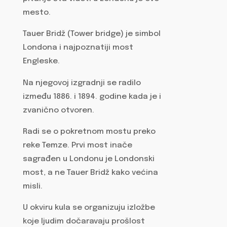
mesto.
Tauer Bridž (Tower bridge) je simbol
Londona i najpoznatiji most
Engleske.
Na njegovoj izgradnji se radilo
između 1886. i 1894. godine kada je i
zvanično otvoren.
Radi se o pokretnom mostu preko
reke Temze. Prvi most inače
sagrađen u Londonu je Londonski
most, a ne Tauer Bridž kako većina
misli.
U okviru kula se organizuju izložbe
koje ljudim dočaravaju prošlost