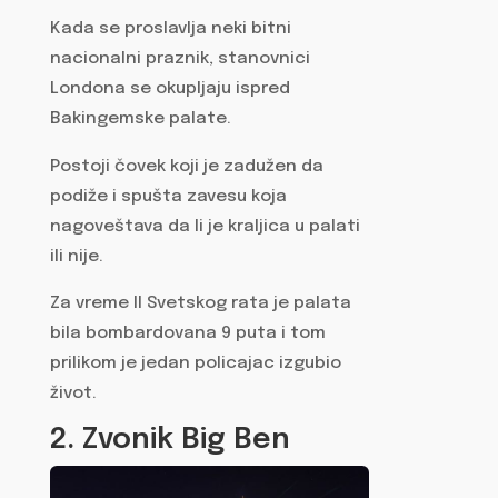
Kada se proslavlja neki bitni
nacionalni praznik, stanovnici
Londona se okupljaju ispred
Bakingemske palate.
Postoji čovek koji je zadužen da
podiže i spušta zavesu koja
nagoveštava da li je kraljica u palati
ili nije.
Za vreme II Svetskog rata je palata
bila bombardovana 9 puta i tom
prilikom je jedan policajac izgubio
život.
2. Zvonik Big Ben