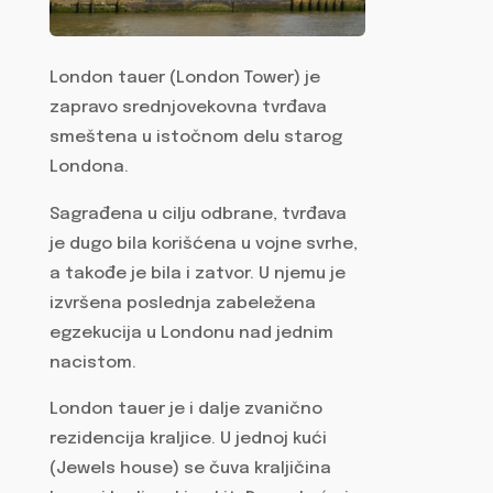
London tauer (London Tower) je
zapravo srednjovekovna tvrđava
smeštena u istočnom delu starog
Londona.
Sagrađena u cilju odbrane, tvrđava
je dugo bila korišćena u vojne svrhe,
a takođe je bila i zatvor. U njemu je
izvršena poslednja zabeležena
egzekucija u Londonu nad jednim
nacistom.
London tauer je i dalje zvanično
rezidencija kraljice. U jednoj kući
(Jewels house) se čuva kraljičina