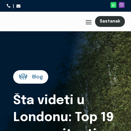



Sastanak
Blog
Šta videti u
Londonu: Top 19