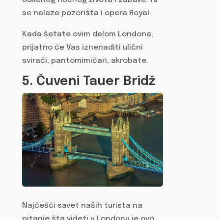
odličnog noćnog života i zabave. Tu
se nalaze pozorišta i opera Royal.
Kada šetate ovim delom Londona,
prijatno će Vas iznenaditi ulični
svirači, pantomimičari, akrobate.
5. Čuveni Tauer Bridž
Najčešći savet naših turista na
pitanje šta videti u Londonu je ovo