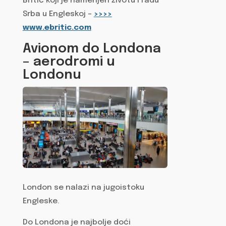
Britić koji je namenjen životu i radu
Srba u Engleskoj –
>>>>
www.ebritic.com
Avionom do Londona
– aerodromi u
Londonu
London se nalazi na jugoistoku
Engleske.
Do Londona je najbolje doći