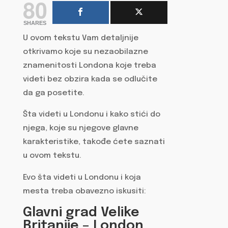
80
SHARES
U ovom tekstu Vam detaljnije
otkrivamo koje su nezaobilazne
znamenitosti Londona koje treba
videti bez obzira kada se odlučite
da ga posetite.
Šta videti u Londonu i kako stići do
njega, koje su njegove glavne
karakteristike, takođe ćete saznati
u ovom tekstu.
Evo šta videti u Londonu i koja
mesta treba obavezno iskusiti:
Glavni grad Velike
Britanije – London