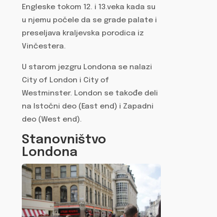
Engleske tokom 12. i 13.veka kada su
u njemu počele da se grade palate i
preseljava kraljevska porodica iz
Vinčestera.
U starom jezgru Londona se nalazi
City of London i City of
Westminster. London se takođe deli
na Istočni deo (East end) i Zapadni
deo (West end).
Stanovništvo
Londona