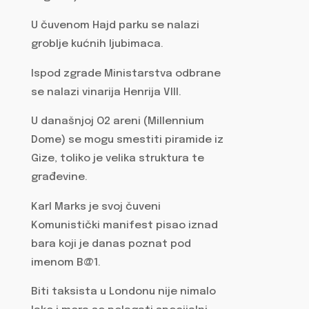
U čuvenom Hajd parku se nalazi
groblje kućnih ljubimaca.
Ispod zgrade Ministarstva odbrane
se nalazi vinarija Henrija VIII.
U današnjoj O2 areni (Millennium
Dome) se mogu smestiti piramide iz
Gize, toliko je velika struktura te
građevine.
Karl Marks je svoj čuveni
Komunistički manifest pisao iznad
bara koji je danas poznat pod
imenom B@1.
Biti taksista u Londonu nije nimalo