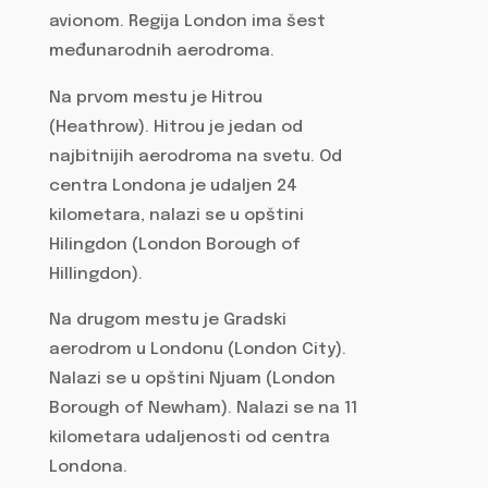
avionom. Regija London ima šest
međunarodnih aerodroma.
Na prvom mestu je Hitrou
(Heathrow). Hitrou je jedan od
najbitnijih aerodroma na svetu. Od
centra Londona je udaljen 24
kilometara, nalazi se u opštini
Hilingdon (London Borough of
Hillingdon).
Na drugom mestu je Gradski
aerodrom u Londonu (London City).
Nalazi se u opštini Njuam (London
Borough of Newham). Nalazi se na 11
kilometara udaljenosti od centra
Londona.