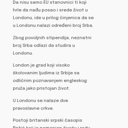
Da nisu samo EU stanovnici ti koji
hrle da nađu posao i srede život u
Londonu, ide u prilog činjenica da se
u Londonu nalazi određeni broj Srba.
Zbog povoljnih stipendija, neznatni
broj Srba odlazi da studira u
Londonu.
London je grad koji visoko
školovanim ljudima iz Srbije sa
odličnim poznavanjem engleskog
pruža jako pristojan život.
U Londonu se nalaze dve
pravoslavne crkve.
Postoji britanski srpski časopis