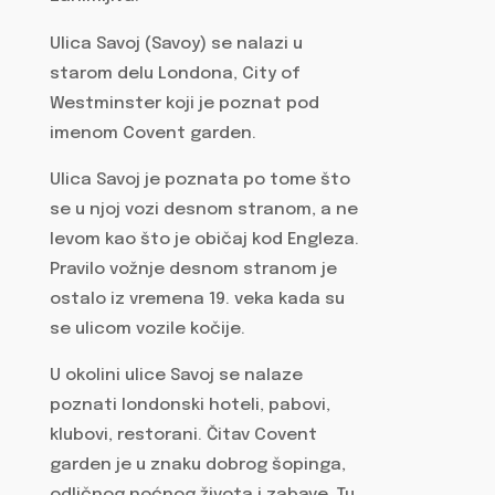
Ulica Savoj (Savoy) se nalazi u
starom delu Londona, City of
Westminster koji je poznat pod
imenom Covent garden.
Ulica Savoj je poznata po tome što
se u njoj vozi desnom stranom, a ne
levom kao što je običaj kod Engleza.
Pravilo vožnje desnom stranom je
ostalo iz vremena 19. veka kada su
se ulicom vozile kočije.
U okolini ulice Savoj se nalaze
poznati londonski hoteli, pabovi,
klubovi, restorani. Čitav Covent
garden je u znaku dobrog šopinga,