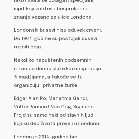
lako i mora se polagati specijalni
ispit koji zahteva besprekorno
znanje vezano za ulice Londona.
Londonski busevi nisu oduvek crveni.
Do 1907. godine su postojali busevi
raznih boja.
Nekoliko napuštenih podzemnih
stranica danas služe kao inspiracija
filmadžijama, a takođe se tu
organizuju i privatne žurke.
Edgar Alan Po, Mahatma Gandi,
Volter, Vinsent Van Gog, Sigmund
Frojd su samo neki od slavnih ljudi
koji su deo života proveli u Londonu.
London je 2014. godine bio