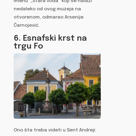
imenu „Stara voda“ koji se nalazi
nedaleko od ovog muzeja na
otvorenom, odmarao Arsenije
Čarnojević.
6. Esnafski krst na
trgu Fo
Ono šta treba videti u Sent Andreji