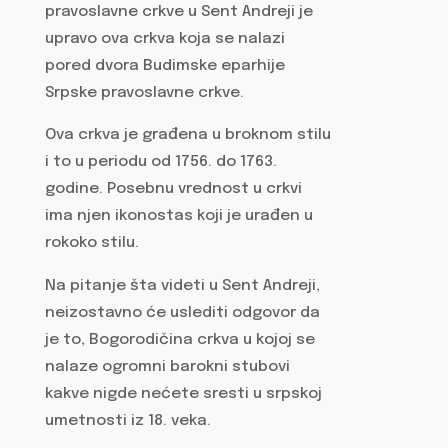
pravoslavne crkve u Sent Andreji je
upravo ova crkva koja se nalazi
pored dvora Budimske eparhije
Srpske pravoslavne crkve.
Ova crkva je građena u broknom stilu
i to u periodu od 1756. do 1763.
godine. Posebnu vrednost u crkvi
ima njen ikonostas koji je urađen u
rokoko stilu.
Na pitanje šta videti u Sent Andreji,
neizostavno će uslediti odgovor da
je to, Bogorodičina crkva u kojoj se
nalaze ogromni barokni stubovi
kakve nigde nećete sresti u srpskoj
umetnosti iz 18. veka.