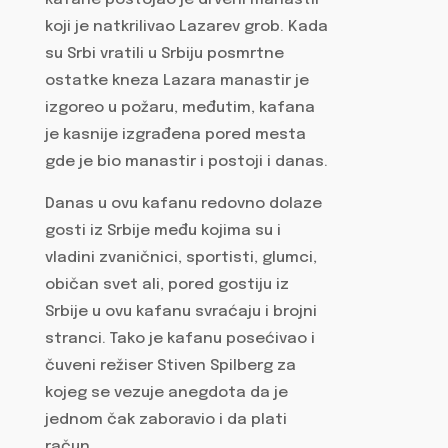
koji je natkrilivao Lazarev grob. Kada
su Srbi vratili u Srbiju posmrtne
ostatke kneza Lazara manastir je
izgoreo u požaru, međutim, kafana
je kasnije izgrađena pored mesta
gde je bio manastir i postoji i danas.
Danas u ovu kafanu redovno dolaze
gosti iz Srbije među kojima su i
vladini zvaničnici, sportisti, glumci,
običan svet ali, pored gostiju iz
Srbije u ovu kafanu svraćaju i brojni
stranci. Tako je kafanu posećivao i
čuveni režiser Stiven Spilberg za
kojeg se vezuje anegdota da je
jednom čak zaboravio i da plati
račun.