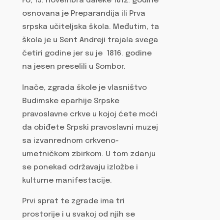
Fo, 15. novembra daleke 1812. godine
osnovana je Preparandija ili Prva
srpska učiteljska škola. Međutim, ta
škola je u Sent Andreji trajala svega
četiri godine jer su je 1816. godine
na jesen preselili u Sombor.
Inače, zgrada škole je vlasništvo
Budimske eparhije Srpske
pravoslavne crkve u kojoj ćete moći
da obiđete Srpski pravoslavni muzej
sa izvanrednom crkveno-
umetničkom zbirkom. U tom zdanju
se ponekad održavaju izložbe i
kulturne manifestacije.
Prvi sprat te zgrade ima tri
prostorije i u svakoj od njih se