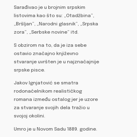
Sarađivao je u brojnim srpskim
listovima kao što su: „Otadžbina”,
„Bršljan”, „Narodni glasnik”, „Srpska
zora”, „Serbske novine” itd.
S obzirom na to, da je iza sebe
ostavio značajno književno
stvaranje uvršten je u najznačajnije
srpske pisce.
Jakov Ignjatović se smatra
rodonačelnikom realističkog
romana između ostalog jer je uzore
za stvaranje svojih dela tražio u
svojoj okolini.
Umro je u Novom Sadu 1889. godine.