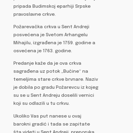
pripada Budimskoj eparhiji Srpske
pravoslavne crkve.
Požarevačka crkva u Sent Andreji
posvećena je Svetom Arhangelu
Mihajilu, izgrađena je 1759. godine a
osvećena je 1763. godine.
Predanje kaže da je ova crkva
sagrađena uz potok „Bučine“ na
temeljima stare crkve brvnare. Naziv
je dobila po gradu Požarevcu iz kojeg
su se u Sent Andreju doselili vernici
koji su odlazili u tu crkvu.
Ukoliko Vas put nanese u ovaj
barokni gradić i tada se zapitate
šta videti u Sent Andreji, preporuka