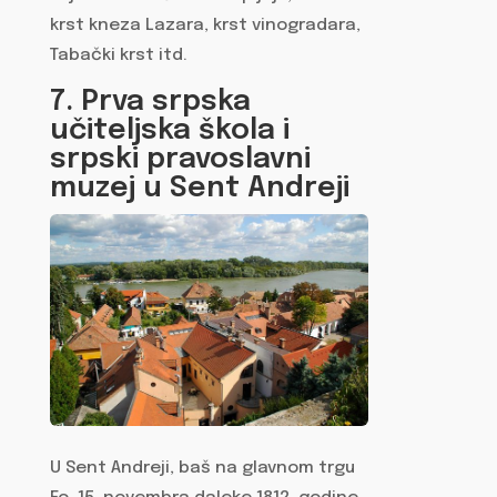
krst kneza Lazara, krst vinogradara,
Tabački krst itd.
7. Prva srpska
učiteljska škola i
srpski pravoslavni
muzej u Sent Andreji
U Sent Andreji, baš na glavnom trgu