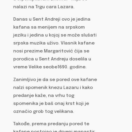
nalazi na Trgu cara Lazara.
Danas u Sent Andreji ovo je jedina
kafana sa menijem na srpskom
jeziku i jedina u kojoj se može slušati
srpska muzika uživo. Vlasnik kafane
nosi prezime Margaritović čija se
porodica u Sent Andreju doselila u
vreme Velike seobe1690. godine.
Zanimljivo je da se pored ove kafane
nalzi spomenik knezu Lazaru i kako
predanje kaže, na vrhu tog
spomenika je baš onaj krst koji je
označio grob tog velikana.
Takođe, prema predanju pored te
kafane postojao je drveni manastir