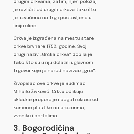
drugim crkvama, zatim, njen položaj
je različit od drugih crkava tako što
je izvučena na trg i postavljena u
liniju ulice.
Crkva je izgrađena na mestu stare
crkve brvnare 1752. godine. Svoj
drugi naziv „Grčka crkva“ dobila je
tako što su u nju dolazili uglavnom
trgovci koje je narod nazivao „grci“.
Živopisac ove crkve je Budimac
Mihailo Živković. Crkvu odlikuju
skladne proporcije i bogati ukrasi od
kamene plastike na prozorima,
zvoniku i portalima.
3. Bogorodičina