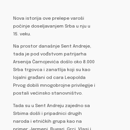
Nova istorija ove prelepe varoši
počinje doseljavanjem Srba u nju u
15. veku.
Na prostor današnje Sent Andreje,
tada je pod vođstvom patrijarha
Arsenija Čarnojevića došlo oko 8.000
Srba trgovca i zanatlija koji su kao
lojalni građani od cara Leopolda
Prvog dobili mnogobrojne privilegije i
postali većinsko stanovništvo.
Tada su u Sent Andreju zajedno sa
Srbima došli i pripadnici drugih
naroda i etničkih grupa kao na
primer: Jermeni, Bugari, Grci, Vlasi i