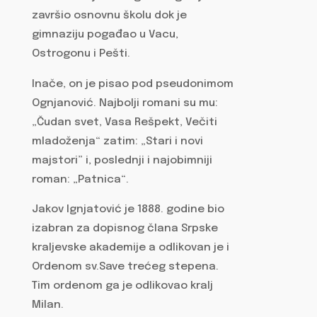
završio osnovnu školu dok je
gimnaziju pogađao u Vacu,
Ostrogonu i Pešti.
Inače, on je pisao pod pseudonimom
Ognjanović. Najbolji romani su mu:
„Čudan svet, Vasa Rešpekt, Večiti
mladoženja“ zatim: „Stari i novi
majstori” i, poslednji i najobimniji
roman: „Patnica“.
Jakov Ignjatović je 1888. godine bio
izabran za dopisnog člana Srpske
kraljevske akademije a odlikovan je i
Ordenom sv.Save trećeg stepena.
Tim ordenom ga je odlikovao kralj
Milan.