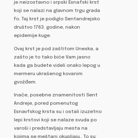
je neizostavno i srpski Esnafski krst
koji se nalazi na glavnom trgu grada
Fo. Taj krst je podiglo Sentandrejsko
društvo 1763. godine, nakon
epidemije kuge.
Ovaj krst je pod zaštitom Uneska, a
zašto je to tako biće Vam jasno
kada ga budete videli onako lepog u
mermeru ukrašenog kovanim
gvožđem.
Inače, posebne znamenitosti Sent
Andreje, pored pomenutog
Esnavfskog krsta su i ostali izuzetno
lepi krstovi koji se nalaze svuda po
varoši i predstavljaju mesta na
kojima se meštani okupljaju,. To su: