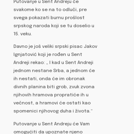
Putovanje u Sent Andreju će
svakome ko se na to odluči, pre
svega pokazati burnu prošlost
srpskog naroda koji se tu doselio u
15. veku.
Davno je još veliki srpski pisac Jakov
Ignjatović koji je rođen u Sent
Andreji rekao: „ I kad u Sent Andreji
jednom nestane Srba, a jednom će
ih nestati, onda će im obronak
divnih planina biti grob, zvuk zvona
njihovih hramova propratiće ih u
večnost, a hramovi će ostati kao
spomenici njihovog duha i života.“
Putovanje u Sent Andreju će Vam
omogućiti da upoznate njeno