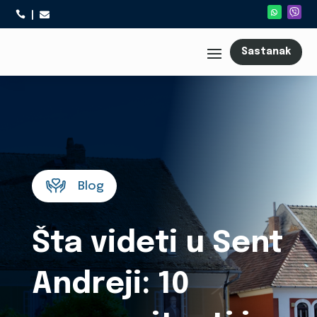



Sastanak
Blog
Šta videti u Sent
Andreji: 10