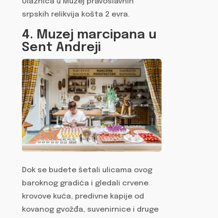
Ulaznica u Muzej pravoslavnih
srpskih relikvija košta 2 evra.
4. Muzej marcipana u
Sent Andreji
Dok se budete šetali ulicama ovog
baroknog gradića i gledali crvene
krovove kuća, predivne kapije od
kovanog gvožđa, suvenirnice i druge