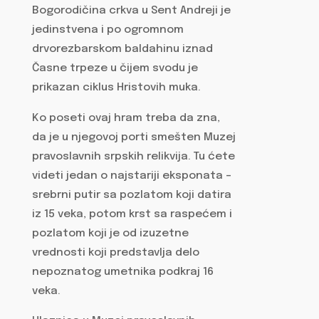
Bogorodičina crkva u Sent Andreji je
jedinstvena i po ogromnom
drvorezbarskom baldahinu iznad
Časne trpeze u čijem svodu je
prikazan ciklus Hristovih muka.
Ko poseti ovaj hram treba da zna,
da je u njegovoj porti smešten Muzej
pravoslavnih srpskih relikvija. Tu ćete
videti jedan o najstariji eksponata –
srebrni putir sa pozlatom koji datira
iz 15 veka, potom krst sa raspećem i
pozlatom koji je od izuzetne
vrednosti koji predstavlja delo
nepoznatog umetnika podkraj 16
veka.