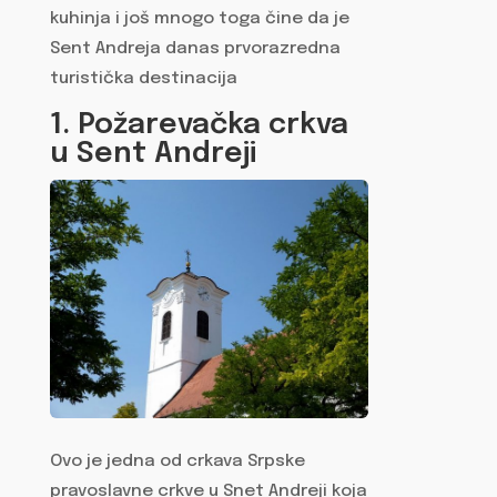
kuhinja i još mnogo toga čine da je
Sent Andreja danas prvorazredna
turistička destinacija
1. Požarevačka crkva
u Sent Andreji
Ovo je jedna od crkava Srpske
pravoslavne crkve u Snet Andreji koja