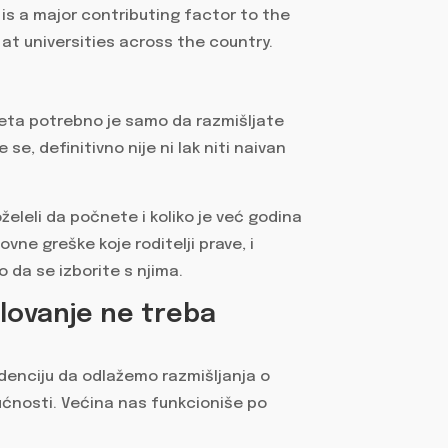
teta potrebno je samo da razmišljate
se, definitivno nije ni lak niti naivan
želeli da počnete i koliko je već godina
vne greške koje roditelji prave, i
da se izborite s njima.
olovanje ne treba
ndenciju da odlažemo razmišljanja o
dućnosti. Većina nas funkcioniše po