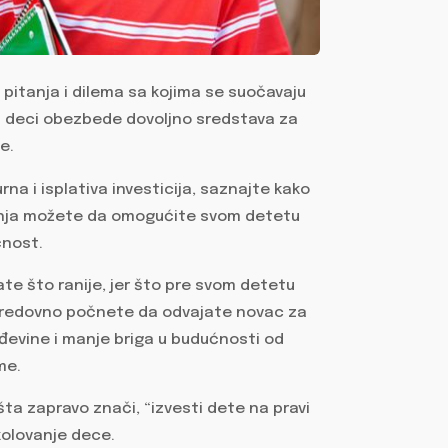
pitanja i dilema sa kojima se suočavaju
joj deci obezbede dovoljno sredstava za
e.
na i isplativa investicija, saznajte kako
anja možete da omogućite svom detetu
ćnost.
te što ranije, jer što pre svom detetu
i redovno počnete da odvajate novac za
đevine i manje briga u budućnosti od
me.
 šta zapravo znači, “izvesti dete na pravi
olovanje dece.