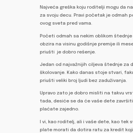
Najveća greška koju roditelji mogu da n
za svoju decu. Pravi početak je odmah p
ovog sveta pred vama.
Početi odmah sa nekim oblikom štednje 
obzira na visinu godišnje premije ili me
priušti je dobro rešenje.
Jedan od najvažnijih ciljeva štednje za
školovanje. Kako danas stoje stvari, fak
priušti veliki broj ljudi bez zaduživanja.
Upravo zato je dobro misliti na takvu vrs
tada, desiće se da će vaše dete završit
plaćate zajedno.
I vi, kao roditelj, ali i vaše dete, kao t
plate morati da dotira ratu za kredit koji