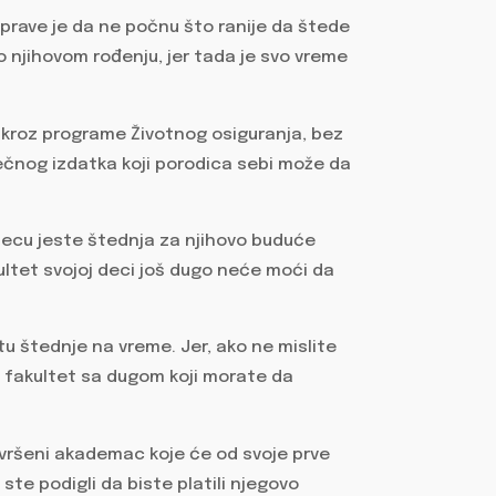
aprave je da ne počnu što ranije da štede
o njihovom rođenju, jer tada je svo vreme
kroz programe Životnog osiguranja, bez
sečnog izdatka koji porodica sebi može da
 decu jeste štednja za njihovo buduće
ultet svojoj deci još dugo neće moći da
tu štednje na vreme. Jer, ako ne mislite
i fakultet sa dugom koji morate da
ek svršeni akademac koje će od svoje prve
 ste podigli da biste platili njegovo