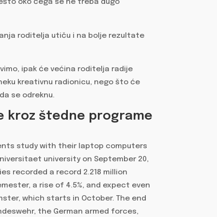
nešto oko čega se ne treba dugo
ja roditelja utiču i na bolje rezultate
vimo, ipak će većina roditelja radije
 neku kreativnu radionicu, nego što će
 da se odreknu.
nje kroz štedne programe