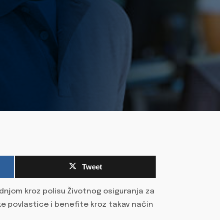
Tweet
dnjom kroz polisu Životnog osiguranja za
ke povlastice i benefite kroz takav način