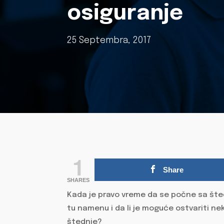
osiguranje
25 Septembra, 2017
1
Share
SHARES
Kada je pravo vreme da se počne sa šte
tu namenu i da li je moguće ostvariti ne
štednje?