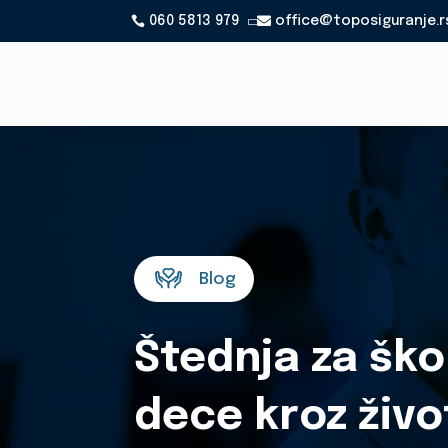
060 5813 979
office@toposiguranje.r

Blog
Štednja za ško
dece kroz živ