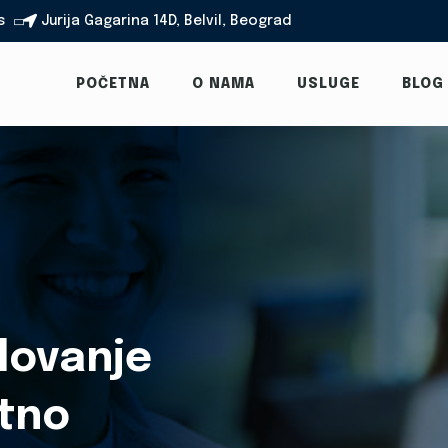
s
Jurija Gagarina 14D, Belvil, Beograd

POČETNA
O NAMA
USLUGE
BLOG
lovanje
otno