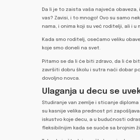
Da li je to zaista vaša najveća obaveza, i 
vas? Zavisi, i to mnogo! Ovo su samo ne
nama, i onima koji su već roditelji, ali i 
Kada smo roditelj, osećamo veliku obave
koje smo doneli na svet.
Pitamo se da li će biti zdravo, da li će bi
završiti dobru školu i sutra naći dobar 
dovoljno novca.
Ulaganja u decu se uvek
Studiranje van zemlje i sticanje diplom
su kasnije velika prednost pri zapošljava
iskustvo koje decu, a u budućnosti odrasle
fleksibilnijim kada se suoče sa brojnim 