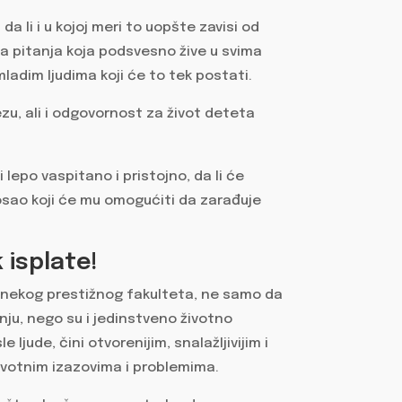
da li i u kojoj meri to uopšte zavisi od
ka pitanja koja podsvesno žive u svima
u mladim ljudima koji će to tek postati.
zu, ali i odgovornost za život deteta
ti lepo vaspitano i pristojno, da li će
posao koji će mu omogućiti da zarađuje
 isplate!
a nekog prestižnog fakulteta, ne samo da
nju, nego su i jedinstveno životno
 ljude, čini otvorenijim, snalažljivijim i
životnim izazovima i problemima.