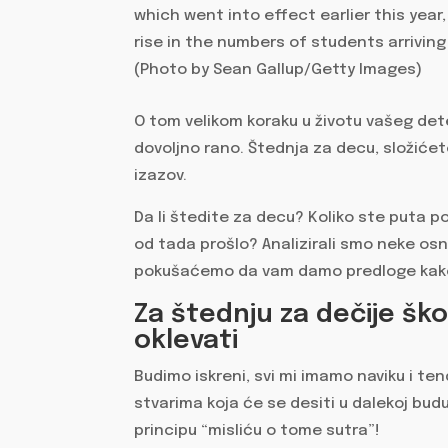
O tom velikom koraku u životu vašeg de
dovoljno rano. Štednja za decu, složićete 
izazov.
Da li štedite za decu? Koliko ste puta po
od tada prošlo? Analizirali smo neke osno
pokušaćemo da vam damo predloge kako 
Za štednju za dečije šk
oklevati
Budimo iskreni, svi mi imamo naviku i te
stvarima koja će se desiti u dalekoj bu
principu “misliću o tome sutra”!