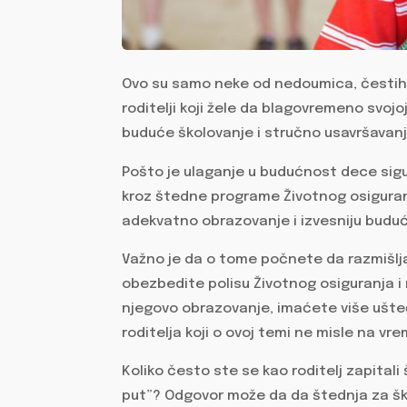
Ovo su samo neke od nedoumica, čestih 
roditelji koji žele da blagovremeno svo
buduće školovanje i stručno usavršavanj
Pošto je ulaganje u budućnost dece sigur
kroz štedne programe Životnog osigur
adekvatno obrazovanje i izvesniju budu
Važno je da o tome počnete da razmišlja
obezbedite polisu Životnog osiguranja 
njegovo obrazovanje, imaćete više ušte
roditelja koji o ovoj temi ne misle na vre
Koliko često ste se kao roditelj zapitali
put”? Odgovor može da da štednja za šk