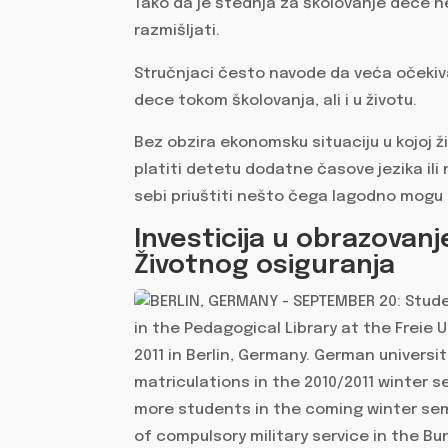
Tako da je štednja za školovanje dece 
razmišljati.
Stručnjaci često navode da veća očekivan
dece tokom školovanja, ali i u životu.
Bez obzira ekonomsku situaciju u kojoj ži
platiti detetu dodatne časove jezika ili
sebi priuštiti nešto čega lagodno mogu
Investicija u obrazova
Životnog osiguranja