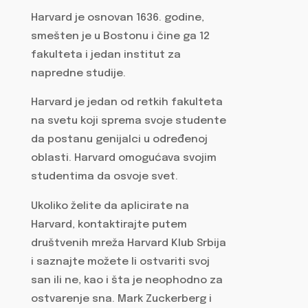
Harvard je osnovan 1636. godine,
smešten je u Bostonu i čine ga 12
fakulteta i jedan institut za
napredne studije.
Harvard je jedan od retkih fakulteta
na svetu koji sprema svoje studente
da postanu genijalci u određenoj
oblasti. Harvard omogućava svojim
studentima da osvoje svet.
Ukoliko želite da aplicirate na
Harvard, kontaktirajte putem
društvenih mreža Harvard Klub Srbija
i saznajte možete li ostvariti svoj
san ili ne, kao i šta je neophodno za
ostvarenje sna. Mark Zuckerberg i