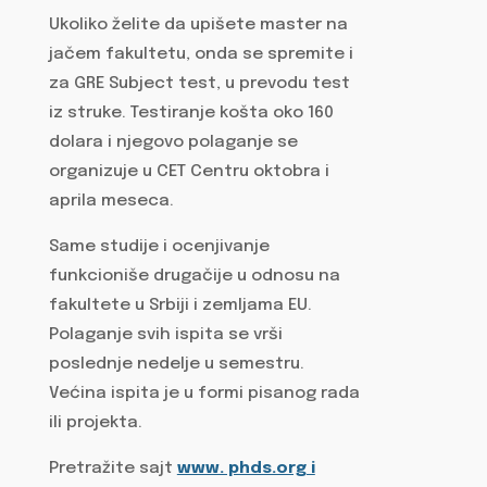
Ukoliko želite da upišete master na
jačem fakultetu, onda se spremite i
za GRE Subject test, u prevodu test
iz struke. Testiranje košta oko 160
dolara i njegovo polaganje se
organizuje u CET Centru oktobra i
aprila meseca.
Same studije i ocenjivanje
funkcioniše drugačije u odnosu na
fakultete u Srbiji i zemljama EU.
Polaganje svih ispita se vrši
poslednje nedelje u semestru.
Većina ispita je u formi pisanog rada
ili projekta.
Pretražite sajt
www. phds.org i