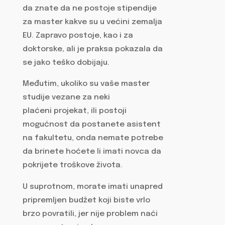
da znate da ne postoje stipendije
za master kakve su u većini zemalja
EU. Zapravo postoje, kao i za
doktorske, ali je praksa pokazala da
se jako teško dobijaju.
Međutim, ukoliko su vaše master
studije vezane za neki
plaćeni projekat, ili postoji
mogućnost da postanete asistent
na fakultetu, onda nemate potrebe
da brinete hoćete li imati novca da
pokrijete troškove života.
U suprotnom, morate imati unapred
pripremljen budžet koji biste vrlo
brzo povratili, jer nije problem naći