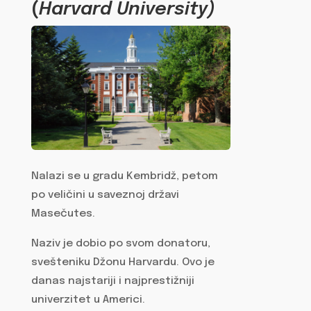
(
Harvard University)
Nalazi se u gradu Kembridž, petom
po veličini u saveznoj državi
Masečutes.
Naziv je dobio po svom donatoru,
svešteniku Džonu Harvardu. Ovo je
danas najstariji i najprestižniji
univerzitet u Americi.