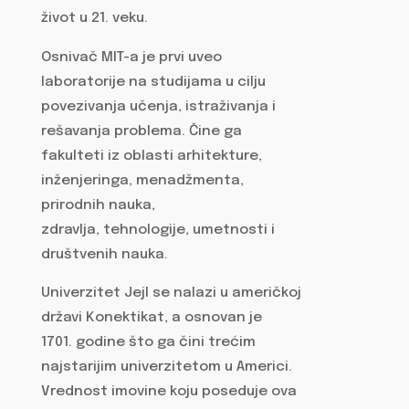
život u 21. veku.
Osnivač MIT-a je prvi uveo
laboratorije na studijama u cilju
povezivanja učenja, istraživanja i
rešavanja problema. Čine ga
fakulteti iz oblasti arhitekture,
inženjeringa, menadžmenta,
prirodnih nauka,
zdravlja, tehnologije, umetnosti i
društvenih nauka.
Univerzitet Jejl se nalazi u američkoj
državi Konektikat, a osnovan je
1701. godine što ga čini trećim
najstarijim univerzitetom u Americi.
Vrednost imovine koju poseduje ova