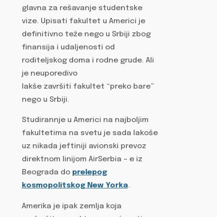
glavna za rešavanje studentske
vize. Upisati fakultet u Americi je
definitivno teže nego u Srbiji zbog
finansija i udaljenosti od
roditeljskog doma i rodne grude. Ali
je neuporedivo
lakše završiti fakultet “preko bare”
nego u Srbiji.
Studirannje u Americi na najboljim
fakultetima na svetu je sada lakoše
uz nikada jeftiniji avionski prevoz
direktnom linijom AirSerbia – e iz
Beograda do
prelepog
kosmopolitskog New Yorka
.
Amerika je ipak zemlja koja