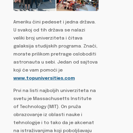
Ameriku čini pedeset i jedna država.
U svakoj od tih država se nalazi
veliki broj univerziteta i čitava
galaksija studijskih programa. Znači,
morate prilikom pretrage osloboditi
astronauta u sebi. Jedan od sajtova
koji će vam pomoći je
www.topuniversities.com
Prvi na listi najboljih univerziteta na
svetu je Massachusetts Institute
of Technology (MIT). On pruža
obrazovanje iz oblasti nauke i
tehnologije i to tako da je akcenat
na istraživanjima koji poboljšavaju