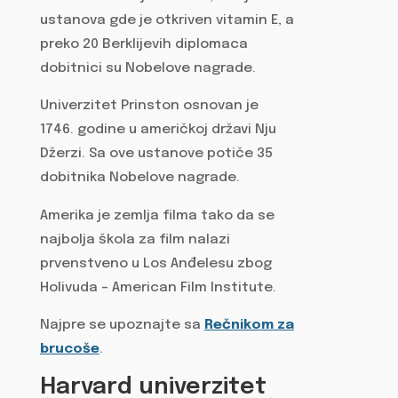
ustanova gde je otkriven vitamin E, a
preko 20 Berklijevih diplomaca
dobitnici su Nobelove nagrade.
Univerzitet Prinston osnovan je
1746. godine u američkoj državi Nju
Džerzi. Sa ove ustanove potiče 35
dobitnika Nobelove nagrade.
Amerika je zemlja filma tako da se
najbolja škola za film nalazi
prvenstveno u Los Anđelesu zbog
Holivuda – American Film Institute.
Najpre se upoznajte sa
Rečnikom za
brucoše
.
Harvard univerzitet