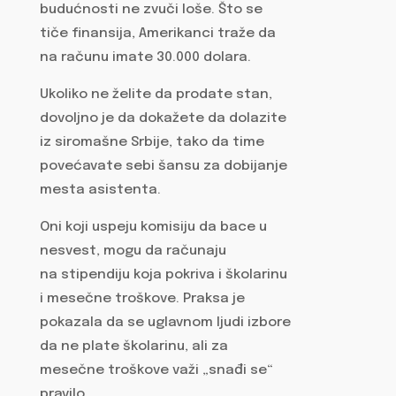
budućnosti ne zvuči loše. Što se
tiče finansija, Amerikanci traže da
na računu imate 30.000 dolara.
Ukoliko ne želite da prodate stan,
dovoljno je da dokažete da dolazite
iz siromašne Srbije, tako da time
povećavate sebi šansu za dobijanje
mesta asistenta.
Oni koji uspeju komisiju da bace u
nesvest, mogu da računaju
na stipendiju koja pokriva i školarinu
i mesečne troškove. Praksa je
pokazala da se uglavnom ljudi izbore
da ne plate školarinu, ali za
mesečne troškove važi „snađi se“
pravilo.