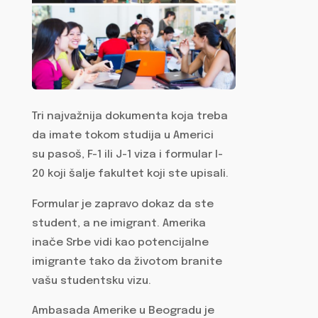
Tri najvažnija dokumenta koja treba
da imate tokom studija u Americi
su pasoš, F-1 ili J-1 viza i formular I-
20 koji šalje fakultet koji ste upisali.
Formular je zapravo dokaz da ste
student, a ne imigrant. Amerika
inače Srbe vidi kao potencijalne
imigrante tako da životom branite
vašu studentsku vizu.
Ambasada Amerike u Beogradu je