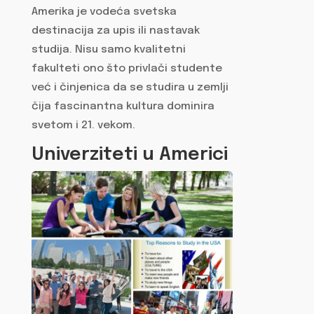
Amerika je vodeća svetska
destinacija za upis ili nastavak
studija. Nisu samo kvalitetni
fakulteti ono što privlači studente
već i činjenica da se studira u zemlji
čija fascinantna kultura dominira
svetom i 21. vekom.
Univerziteti u Americi