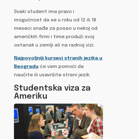
Svaki student ima pravo i
mogućnost da se u roku od 12 ili 18
meseci snađe za posao u nekoj od
američkih firmi i time produži svoj
ostanak u zemlji ali na radnoj vizi.
Najpovoljniji kursevi stranih jezika u
Beogradu
će vam pomoći da
naučite ili usavršite strani jezik.
Studentska viza za
Ameriku