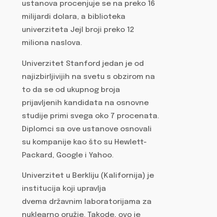
ustanova procenjuje se na preko 16
milijardi dolara, a biblioteka
univerziteta Jejl broji preko 12
miliona naslova.
Univerzitet Stanford jedan je od
najizbirljivijih na svetu s obzirom na
to da se od ukupnog broja
prijavljenih kandidata na osnovne
studije primi svega oko 7 procenata.
Diplomci sa ove ustanove osnovali
su kompanije kao što su Hewlett-
Packard, Google i Yahoo.
Univerzitet u Berkliju (Kalifornija) je
institucija koji upravlja
dvema državnim laboratorijama za
nuklearno oružje. Takode, ovo je