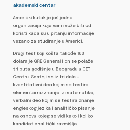
akademski centar
.
Američki kutak je još jedna
organizacija koja vam može biti od
koristi kada su u pitanju informacije
vezano za studiranje u Americi.
Drugi test koji košta takođe 180
dolara je GRE General i on se polaže
tri puta godišnje u Beogradu u CET
Centru. Sastoji se iz tri dela –
kvantitativni deo kojim se testira
elementarno znanje iz matematike,
verbalni deo kojim se testira znanje
engleskog jezika i analitičko pisanje
na osnovu kojeg se vidi kako i koliko
kandidat analitički razmišlja.