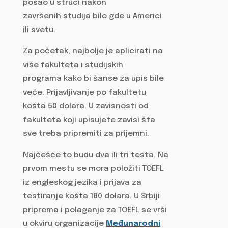
posao u struci nakon
završenih studija bilo gde u Americi
ili svetu.
Za početak, najbolje je aplicirati na
više fakulteta i studijskih
programa kako bi šanse za upis bile
veće. Prijavljivanje po fakultetu
košta 50 dolara. U zavisnosti od
fakulteta koji upisujete zavisi šta
sve treba pripremiti za prijemni.
Najčešće to budu dva ili tri testa. Na
prvom mestu se mora položiti TOEFL
iz engleskog jezika i prijava za
testiranje košta 180 dolara. U Srbiji
priprema i polaganje za TOEFL se vrši
u okviru organizacije
Međunarodni