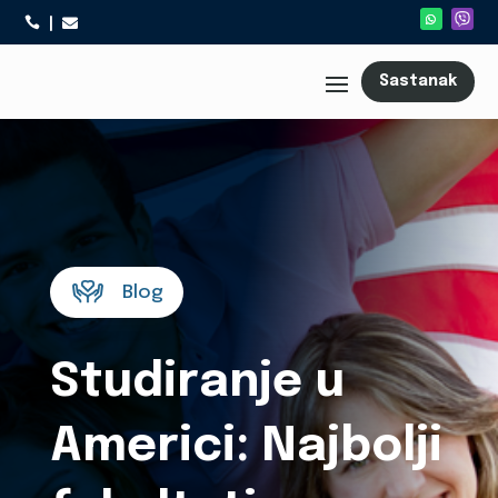



Sastanak
Blog
Studiranje u
Americi: Najbolji