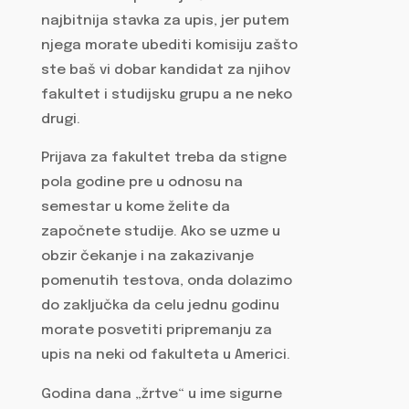
najbitnija stavka za upis, jer putem
njega morate ubediti komisiju zašto
ste baš vi dobar kandidat za njihov
fakultet i studijsku grupu a ne neko
drugi.
Prijava za fakultet treba da stigne
pola godine pre u odnosu na
semestar u kome želite da
započnete studije. Ako se uzme u
obzir čekanje i na zakazivanje
pomenutih testova, onda dolazimo
do zaključka da celu jednu godinu
morate posvetiti pripremanju za
upis na neki od fakulteta u Americi.
Godina dana „žrtve“ u ime sigurne