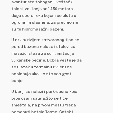
avanturiste tobogani i veštački
talasi, za “lenjivce” 450 metara
duga spora reka kojom se pluta u
ogromnim šlaufima, za preumorne
su tu hidromasažni bazeni.
U okviru rivijere zatvorenog tipa se
pored bazena nalaze i stolovi za
masažu, staza za surf, imitacija
vulkanske pećine. Dobra veste je da
se ulazak u termalnu rivijeru ne
naplaćuje ukoliko ste već gost
banje.
U banji se nalazi i park-sauna koja
broji osam sauna.Što se tiče
smeštaja, na prvom mestu treba
pomenuti hotele Terme, Čatež i