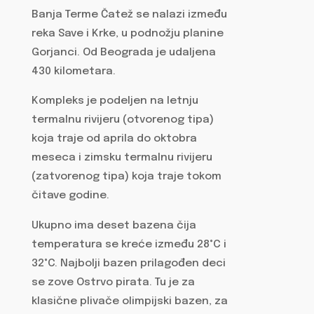
Banja Terme Čatež se nalazi između
reka Save i Krke, u podnožju planine
Gorjanci. Od Beograda je udaljena
430 kilometara.
Kompleks je podeljen na letnju
termalnu rivijeru (otvorenog tipa)
koja traje od aprila do oktobra
meseca i zimsku termalnu rivijeru
(zatvorenog tipa) koja traje tokom
čitave godine.
Ukupno ima deset bazena čija
temperatura se kreće između 28°C i
32°C. Najbolji bazen prilagođen deci
se zove Ostrvo pirata. Tu je za
klasične plivače olimpijski bazen, za