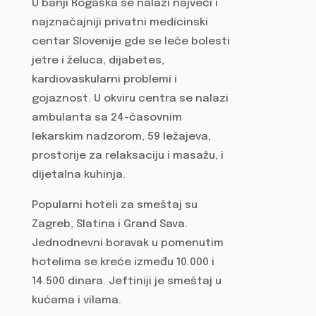
U banji Rogaška se nalazi najveći i
najznačajniji privatni medicinski
centar Slovenije gde se leče bolesti
jetre i želuca, dijabetes,
kardiovaskularni problemi i
gojaznost. U okviru centra se nalazi
ambulanta sa 24-časovnim
lekarskim nadzorom, 59 ležajeva,
prostorije za relaksaciju i masažu, i
dijetalna kuhinja.
Popularni hoteli za smeštaj su
Zagreb, Slatina i Grand Sava.
Jednodnevni boravak u pomenutim
hotelima se kreće između 10.000 i
14.500 dinara. Jeftiniji je smeštaj u
kućama i vilama.