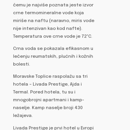
čemu je najviše poznata jeste izvor
crne termomineralne vode koja
miriše na naftu (naravno, miris vode
nije intenzivan kao kod nafte).
Temperatura ove crne vode je 72°C.
Crna voda se pokazala efikasnom u
lečenju reumatskih, plućnih i kožnih
bolesti.
Moravske Toplice raspolažu sa tri
hotela – Livada Prestige, Ajda i
Termal. Pored hotela, tu su i
mnogobrojni apartmani i kamp-
naselje. Kamp naselje broji 430
ležajeva.
Livada Prestige je prvi hotel u Evropi