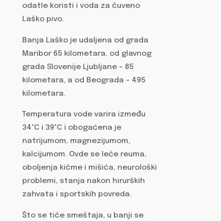
odatle koristi i voda za čuveno
Laško pivo.
Banja Laško je udaljena od grada
Maribor 65 kilometara, od glavnog
grada Slovenije Ljubljane – 85
kilometara, a od Beograda – 495
kilometara.
Temperatura vode varira između
34°C i 39°C i obogaćena je
natrijumom, magnezijumom,
kalcijumom. Ovde se leče reuma,
oboljenja kičme i mišića, neurološki
problemi, stanja nakon hirurških
zahvata i sportskih povreda.
Što se tiče smeštaja, u banji se