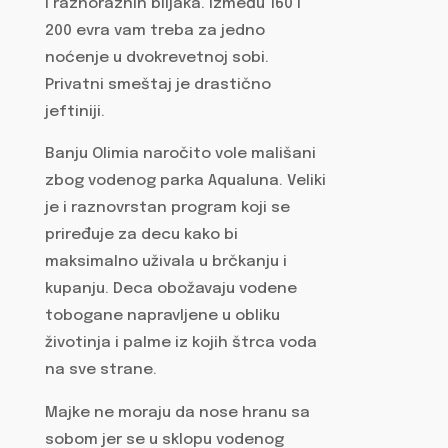
i raznoraznih biljaka. Između 160 i
200 evra vam treba za jedno
noćenje u dvokrevetnoj sobi.
Privatni smeštaj je drastično
jeftiniji.
Banju Olimia naročito vole mališani
zbog vodenog parka Aqualuna. Veliki
je i raznovrstan program koji se
priređuje za decu kako bi
maksimalno uživala u brčkanju i
kupanju. Deca obožavaju vodene
tobogane napravljene u obliku
životinja i palme iz kojih štrca voda
na sve strane.
Majke ne moraju da nose hranu sa
sobom jer se u sklopu vodenog