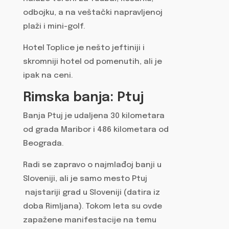
odbojku, a na veštački napravljenoj
plaži i mini-golf.
Hotel Toplice je nešto jeftiniji i
skromniji hotel od pomenutih, ali je
ipak na ceni.
Rimska banja: Ptuj
Banja Ptuj je udaljena 30 kilometara
od grada Maribor i 486 kilometara od
Beograda.
Radi se zapravo o najmlađoj banji u
Sloveniji, ali je samo mesto Ptuj
najstariji grad u Sloveniji (datira iz
doba Rimljana). Tokom leta su ovde
zapažene manifestacije na temu