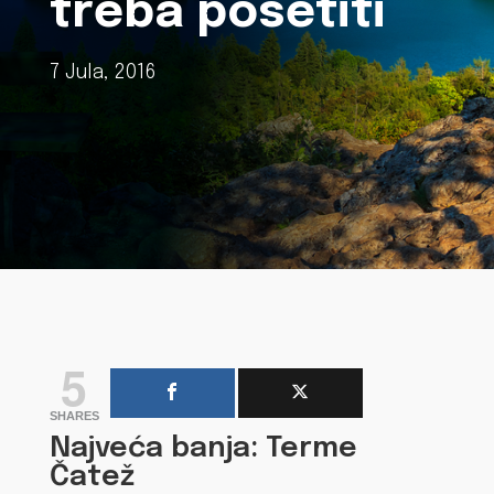
treba posetiti
7 Jula, 2016
5
SHARES
Najveća banja: Terme
Čatež