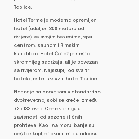
Toplice.
Hotel Terme je moderno opremljen
hotel (udaljen 300 metara od
rivijere) sa svojim bazenima, spa
centrom, saunom i Rimskim
kupatilom. Hotel Čatež je nešto
skromnijeg sadržaja, ali je povezan
sa rivijerom. Najskuplji od sva tri
hotela jeste luksuzni hotel Toplice.
Noćenje sa doručkom u standardnoj
dvokrevetnoj sobi se kreće između
72 i 133 evra. Cene variraju u
zavisnosti od sezone i ličnih
prohteva. Kao i na moru, banje su
nešto skuplje tokom leta u odnosu