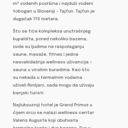
m² vodenih površina i najduži vodeni
tobogan u Sloveniji – Tajfun. Tajfun je
dugačak 170 metara.
Što se tiče kompleksa unutrašnjeg
kupališta, pored nekoliko bazena,
ovde su ljudima na raspolaganju
saune, masaže, fitnes i jedna
nesvakidašnja wellness uživancija –
sauna u vinskim buradima. Kao što
su nekada u termalnim vodama
uživali Rimljani, sada mogu da uživaju
banjski turisti.
Najluksuzniji hotel je Grand Primus u
čijem srcu se nalazi wellness centar
Valens Augusta koji obuhvata