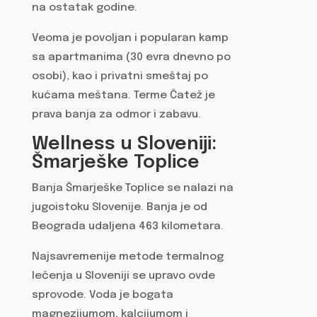
na ostatak godine.
Veoma je povoljan i popularan kamp
sa apartmanima (30 evra dnevno po
osobi), kao i privatni smeštaj po
kućama meštana. Terme Čatež je
prava banja za odmor i zabavu.
Wellness u Sloveniji:
Šmarješke Toplice
Banja Šmarješke Toplice se nalazi na
jugoistoku Slovenije. Banja je od
Beograda udaljena 463 kilometara.
Najsavremenije metode termalnog
lečenja u Sloveniji se upravo ovde
sprovode. Voda je bogata
magnezijumom, kalcijumom i