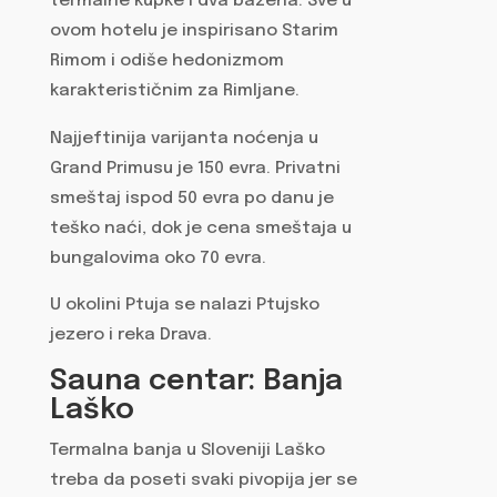
termalne kupke i dva bazena. Sve u
ovom hotelu je inspirisano Starim
Rimom i odiše hedonizmom
karakterističnim za Rimljane.
Najjeftinija varijanta noćenja u
Grand Primusu je 150 evra. Privatni
smeštaj ispod 50 evra po danu je
teško naći, dok je cena smeštaja u
bungalovima oko 70 evra.
U okolini Ptuja se nalazi Ptujsko
jezero i reka Drava.
Sauna centar: Banja
Laško
Termalna banja u Sloveniji Laško
treba da poseti svaki pivopija jer se