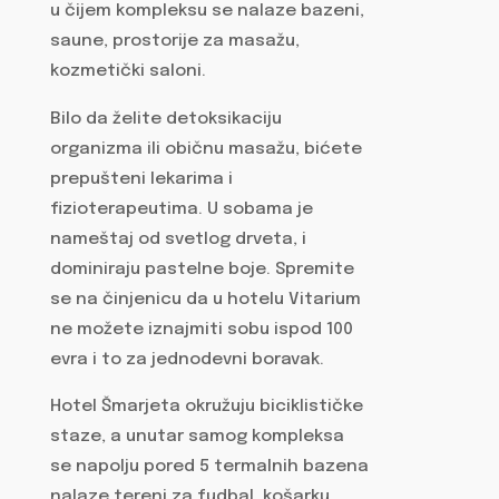
u čijem kompleksu se nalaze bazeni,
saune, prostorije za masažu,
kozmetički saloni.
Bilo da želite detoksikaciju
organizma ili običnu masažu, bićete
prepušteni lekarima i
fizioterapeutima. U sobama je
nameštaj od svetlog drveta, i
dominiraju pastelne boje. Spremite
se na činjenicu da u hotelu Vitarium
ne možete iznajmiti sobu ispod 100
evra i to za jednodevni boravak.
Hotel Šmarjeta okružuju biciklističke
staze, a unutar samog kompleksa
se napolju pored 5 termalnih bazena
nalaze tereni za fudbal, košarku,