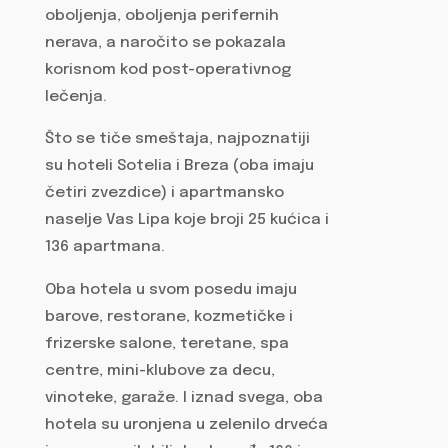
oboljenja, oboljenja perifernih
nerava, a naročito se pokazala
korisnom kod post-operativnog
lečenja.
Što se tiče smeštaja, najpoznatiji
su hoteli Sotelia i Breza (oba imaju
četiri zvezdice) i apartmansko
naselje Vas Lipa koje broji 25 kućica i
136 apartmana.
Oba hotela u svom posedu imaju
barove, restorane, kozmetičke i
frizerske salone, teretane, spa
centre, mini-klubove za decu,
vinoteke, garaže. I iznad svega, oba
hotela su uronjena u zelenilo drveća