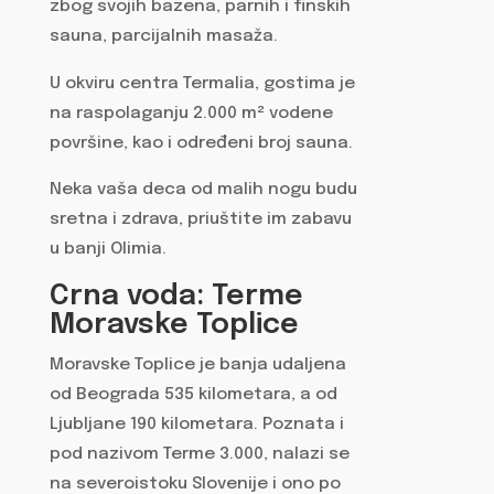
zbog svojih bazena, parnih i finskih
sauna, parcijalnih masaža.
U okviru centra Termalia, gostima je
na raspolaganju 2.000 m² vodene
površine, kao i određeni broj sauna.
Neka vaša deca od malih nogu budu
sretna i zdrava, priuštite im zabavu
u banji Olimia.
Crna voda: Terme
Moravske Toplice
Moravske Toplice je banja udaljena
od Beograda 535 kilometara, a od
Ljubljane 190 kilometara. Poznata i
pod nazivom Terme 3.000, nalazi se
na severoistoku Slovenije i ono po