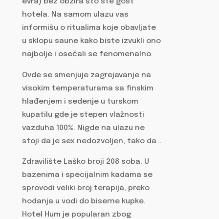
evra) bez obzira što ste gost
hotela. Na samom ulazu vas
informišu o ritualima koje obavljate
u sklopu saune kako biste izvukli ono
najbolje i osećali se fenomenalno.
Ovde se smenjuje zagrejavanje na
visokim temperaturama sa finskim
hlađenjem i sedenje u turskom
kupatilu gde je stepen vlažnosti
vazduha 100%. Nigde na ulazu ne
stoji da je sex nedozvoljen, tako da…
Zdravilište Laško broji 208 soba. U
bazenima i specijalnim kadama se
sprovodi veliki broj terapija, preko
hodanja u vodi do biserne kupke.
Hotel Hum je popularan zbog