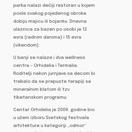
parka nalazi dečiji restoran u kojem
posle svakog pojedenog obroka
dobiju majicu ili bojanku. Dnevna
ulaznica za bazen po osobi je 12
evra (radnim danima) i 15 evra
(vikendom).
U banji se nalaze i dva wellness
centra – Orhidelia i Termalia.
Roditelji nakon jurnjave sa decom bi
trebalo da se prepuste terapiji sa
mineralnim blatom ili tzv.
tibetanskom programu.
Centar Orhidelia je 2009. godine bio
u užem izboru Svetskog festivala
arhitekture u kategoriji „odmor“