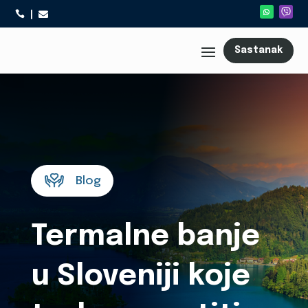



Sastanak
Blog
Termalne banje
u Sloveniji koje