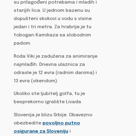
su prilagođeni potrebama i mladih i
starijih lica. U jednom bazenu su
dopušteni skokovi u vodu s visine
jedan i tri metra. Za hrabrije je tu
tobogan Kamikaza sa slobodnim
padom.
Roda Viki je zadužena za animiranje
najmlađih. Dnevna ulaznica za
odrasle je 12 evra (radnim danima) i
13 evra (vikendom).
Ukoliko ste ljubitelj golfa, tu je
besprekorno igralište Livada.
Slovenija je blizu Srbije. Obavezno
obezbedite
povoljno putno
osigurane za Sloveniju
i