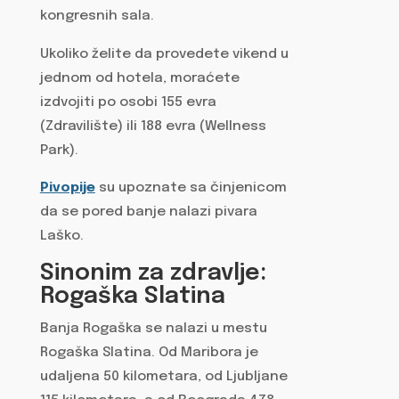
kongresnih sala.
Ukoliko želite da provedete vikend u
jednom od hotela, moraćete
izdvojiti po osobi 155 evra
(Zdravilište) ili 188 evra (Wellness
Park).
Pivopije
su upoznate sa činjenicom
da se pored banje nalazi pivara
Laško.
Sinonim za zdravlje:
Rogaška Slatina
Banja Rogaška se nalazi u mestu
Rogaška Slatina. Od Maribora je
udaljena 50 kilometara, od Ljubljane