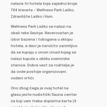
nalaze tri hotela koja zajedno broje
764 kreveta – Wellness Park Laško,
Zdravilište Laško i Hum.
Wellness Park Laško se nalazi na
obali reke Savinje. Neverovatan je
izbor bazena i tobogana u sklopu
hotela, a deci je naročito zanimljivo
da se kupaju u onom iznad kojeg se
nalazi kupola u obliku svemirske
stanice. Dobra vest za roditelje je
da ovde postoje organizovani
vodeni vrtići.
Ono zbog čega je ovaj hotel na
glasu jeste nudistički Sauna centar
za koji vam treba doplatna karta (4