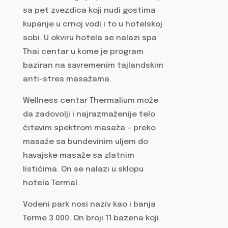
sa pet zvezdica koji nudi gostima
kupanje u crnoj vodi i to u hotelskoj
sobi. U okviru hotela se nalazi spa
Thai centar u kome je program
baziran na savremenim tajlandskim
anti-stres masažama.
Wellness centar Thermalium može
da zadovolji i najrazmaženije telo
čitavim spektrom masaža – preko
masaže sa bundevinim uljem do
havajske masaže sa zlatnim
listićima. On se nalazi u sklopu
hotela Termal.
Vodeni park nosi naziv kao i banja
Terme 3.000. On broji 11 bazena koji