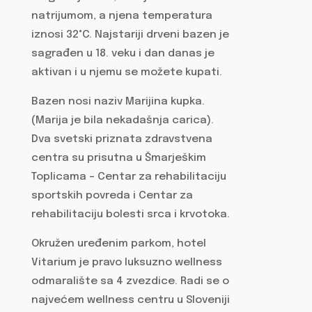
natrijumom, a njena temperatura
iznosi 32°C. Najstariji drveni bazen je
sagrađen u 18. veku i dan danas je
aktivan i u njemu se možete kupati.
Bazen nosi naziv Marijina kupka.
(Marija je bila nekadašnja carica).
Dva svetski priznata zdravstvena
centra su prisutna u Šmarješkim
Toplicama – Centar za rehabilitaciju
sportskih povreda i Centar za
rehabilitaciju bolesti srca i krvotoka.
Okružen uređenim parkom, hotel
Vitarium je pravo luksuzno wellness
odmaralište sa 4 zvezdice. Radi se o
najvećem wellness centru u Sloveniji