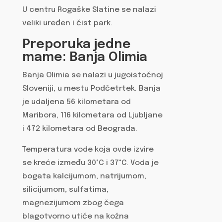
U centru Rogaške Slatine se nalazi
veliki uređen i čist park.
Preporuka jedne
mame: Banja Olimia
Banja Olimia se nalazi u jugoistočnoj
Sloveniji, u mestu Podčetrtek. Banja
je udaljena 56 kilometara od
Maribora, 116 kilometara od Ljubljane
i 472 kilometara od Beograda.
Temperatura vode koja ovde izvire
se kreće između 30°C i 37°C. Voda je
bogata kalcijumom, natrijumom,
silicijumom, sulfatima,
magnezijumom zbog čega
blagotvorno utiče na kožna