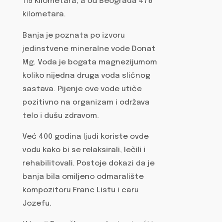
115 kilometara, a od Beograda 478
kilometara.
Banja je poznata po izvoru
jedinstvene mineralne vode Donat
Mg. Voda je bogata magnezijumom
koliko nijedna druga voda sličnog
sastava. Pijenje ove vode utiče
pozitivno na organizam i održava
telo i dušu zdravom.
Već 400 godina ljudi koriste ovde
vodu kako bi se relaksirali, lečili i
rehabilitovali. Postoje dokazi da je
banja bila omiljeno odmaralište
kompozitoru Franc Listu i caru
Jozefu.