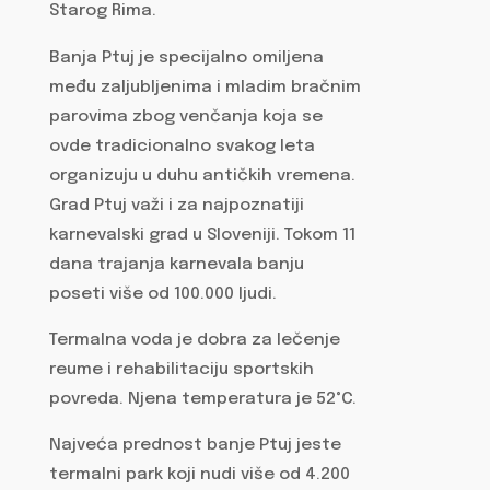
Starog Rima.
Banja Ptuj je specijalno omiljena
među zaljubljenima i mladim bračnim
parovima zbog venčanja koja se
ovde tradicionalno svakog leta
organizuju u duhu antičkih vremena.
Grad Ptuj važi i za najpoznatiji
karnevalski grad u Sloveniji. Tokom 11
dana trajanja karnevala banju
poseti više od 100.000 ljudi.
Termalna voda je dobra za lečenje
reume i rehabilitaciju sportskih
povreda. Njena temperatura je 52°C.
Najveća prednost banje Ptuj jeste
termalni park koji nudi više od 4.200