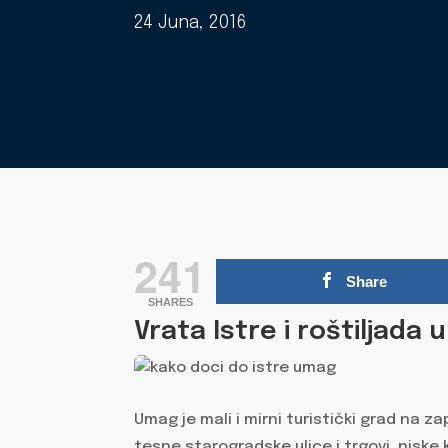
24 Juna, 2016
241
Share
SHARES
Vrata Istre i roštiljada
Umag je mali i mirni turistički grad na za
tesne starogradske ulice i trgovi, niske ku