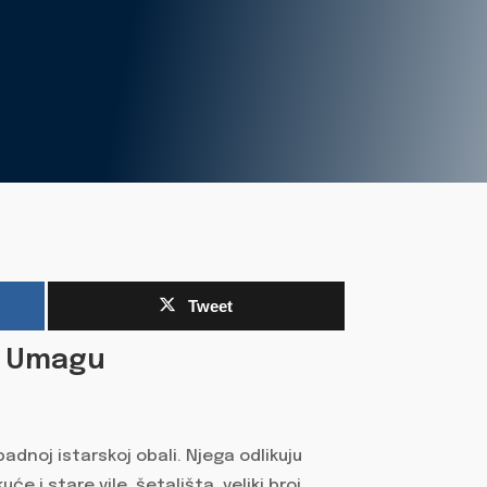
Tweet
 u Umagu
padnoj istarskoj obali. Njega odlikuju
će i stare vile, šetališta, veliki broj