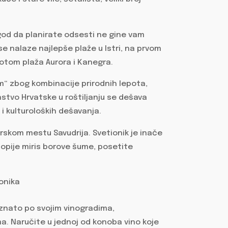
god da planirate odsesti ne gine vam
se nalaze najlepše plaže u Istri, na prvom
potom plaža Aurora i Kanegra.
m“ zbog kombinacije prirodnih lepota,
nstvo Hrvatske u roštiljanju se dešava
 i kulturoloških dešavanja.
ibarskom mestu Savudrija. Svetionik je inače
 opije miris borove šume, posetite
oznato po svojim vinogradima,
a. Naručite u jednoj od konoba vino koje