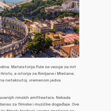
godina. Metaistorija Pule se vezuje za mit
Hristu, a istorija za Rimljane i Mlečane,
dno na netaknutoj, vremenom jedva
čuvanijih rimskih amfiteatara. Nekada
danas za filmske i muzičke događaje. Ove