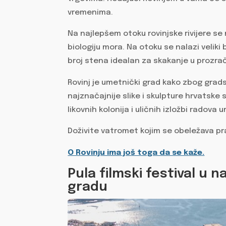
vremenima.
Na najlepšem otoku rovinjske rivijere se 
biologiju mora. Na otoku se nalazi veliki
broj stena idealan za skakanje u prozra
Rovinj je umetnički grad kako zbog gra
najznačajnije slike i skulpture hrvatske
likovnih kolonija i uličnih izložbi radova
Doživite vatromet kojim se obeležava pr
O Rovinju ima još toga da se kaže.
Pula filmski festival u
gradu