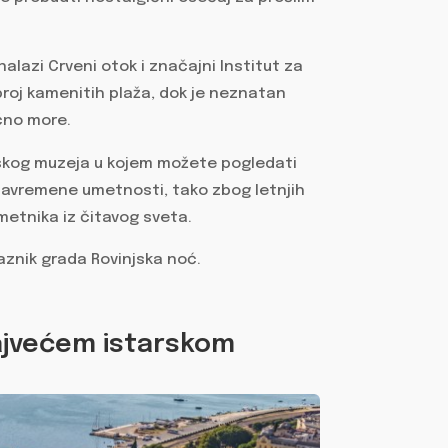
nalazi Crveni otok i značajni Institut za
 broj kamenitih plaža, dok je neznatan
čno more.
dskog muzeja u kojem možete pogledati
 savremene umetnosti, tako zbog letnjih
 umetnika iz čitavog sveta.
aznik grada Rovinjska noć.
 najvećem istarskom