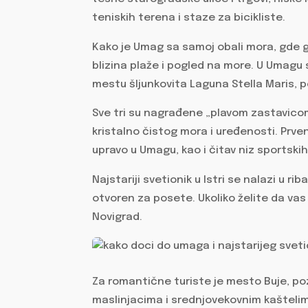
teniskih terena i staze za bicikliste.
Kako je Umag sa samoj obali mora, gde 
blizina plaže i pogled na more. U Umagu 
mestu šljunkovita Laguna Stella Maris, 
Sve tri su nagrađene „plavom zastavico
kristalno čistog mora i uređenosti. Prve
upravo u Umagu, kao i čitav niz sportskih
Najstariji svetionik u Istri se nalazi u r
otvoren za posete. Ukoliko želite da vas
Novigrad.
Za romantične turiste je mesto Buje, p
maslinjacima i srednjovekovnim kaštelim