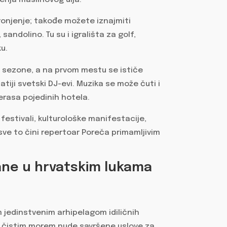
a ronjenje; takođe možete iznajmiti
sandolino. Tu su i igrališta za golf,
u.
e sezone, a na prvom mestu se ističe
tiji svetski DJ-evi. Muzika se može čuti i
terasa pojedinih hotela.
 festivali, kulturološke manifestacije,
 sve to čini repertoar Poreča primamljivim
mane u hrvatskim lukama
m jedinstvenim arhipelagom idiličnih
o čistim morem nude savršene uslove za