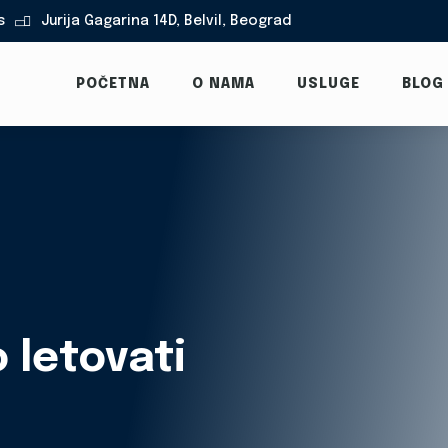
s
Jurija Gagarina 14D, Belvil, Beograd

POČETNA
O NAMA
USLUGE
BLOG
 letovati