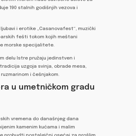
je 190 stalnih godišnjih vezova i
 ljubavi i erotike „Casanovafest“, muzički
ribarskih fešti tokom kojih meštani
e morske specijalitete.
m delu Istre pružaju jedinstven i
 tradicija uzgoja svinja, obrade mesa,
, ruzmarinom i češnjakom.
ra u umetničkom gradu
ntijskih vremena do današnjeg dana
zbijenim kamenim kućama i malim
e probudti nostalgični osećaj za prošlim