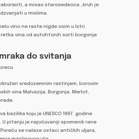
zaboraviti, a misao starosedeoca „kruh je
odzvanjati u mislima.
belo vino ne raste nigde osim u Istri.
i retka vina od autohtonih sorti borgonje
mraka do svitanja
, okružen sredozemnim rastinjem, borovim
kih vina Malvazija, Borgonja, Merlot,
vrede.
a bazilika koju je UNESCO 1997. godine
U pitanju je najočuvaniji spomenik rane
Poreču se nalaze ostaci antičkih uljara,
ljenja maslinovog ulja.