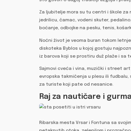
Za ljubitelje mora su tu centri i škole z
jedrilicu, čamac, vodeni skuter, pedalino, 
boćanje, odbojke na pesku, tenis, košark
Noćni život je veoma buran tokom letnj
diskoteka Byblos u kojoj gostuju najpozna
iz barova koji se prostiru duž plaže i sa 
Sajmovi cveća i vina, muzički i street art
evropska takmičenja u plesu ili fudbalu,
za turiste koji pate od nesanice.
Raj za nautičare i gur
Ribarska mesta Vrsar i Fontuna sa svoji
netaknutih otoka, zelenilom i prozračn