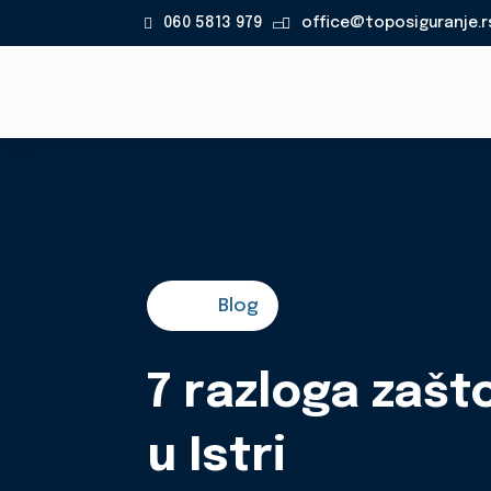
060 5813 979
office@toposiguranje.r

Blog
7 razloga zašto
u Istri