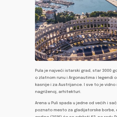
Pula je najveći istarski grad, star 3000 
o zlatnom runu i Argonautima i legendi o 
kasnije i za Austrijance. I sve to je vi
nagriženoj, arhitekturi.
Arena u Puli spada u jedne od većih i sa
poznato mesto za gladijatorske borbe, 