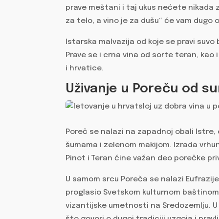
prave meštani i taj ukus nećete nikada 
za telo, a vino je za dušu“ će vam dugo 
Istarska malvazija od koje se pravi suvo 
Prave se i crna vina od sorte teran, kao 
i hrvatice.
Uživanje u Poreču od su
Poreč se nalazi na zapadnoj obali Istre
šumama i zelenom makijom. Izrada vrhuns
Pinot i Teran čine važan deo porečke pri
U samom srcu Poreča se nalazi Eufrazijev
proglasio Svetskom kulturnom baštinom. 
vizantijske umetnosti na Sredozemlju. U 
što govori o dugoj tradiciji uzgoja i prav