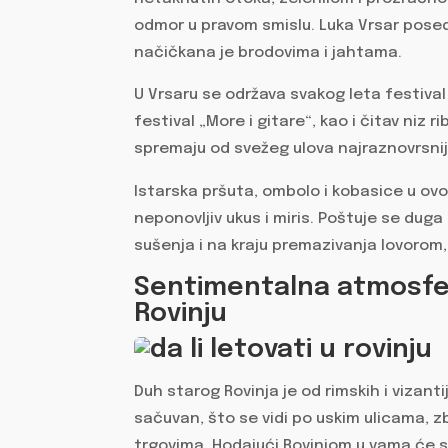
odmor u pravom smislu. Luka Vrsar posedu
načičkana je brodovima i jahtama.
U Vrsaru se održava svakog leta festival
festival „More i gitare“, kao i čitav niz 
spremaju od svežeg ulova najraznovrsnij
Istarska pršuta, ombolo i kobasice u ovo
neponovljiv ukus i miris. Poštuje se duga
sušenja i na kraju premazivanja lovorom
Sentimentalna atmosfe
Rovinju
Duh starog Rovinja je od rimskih i viza
sačuvan, što se vidi po uskim ulicama, 
trgovima. Hodajući Rovinjom u vama će s