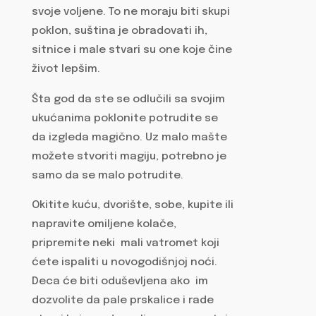
svoje voljene. To ne moraju biti skupi
poklon, suština je obradovati ih,
sitnice i male stvari su one koje čine
život lepšim.
Šta god da ste se odlučili sa svojim
ukućanima poklonite potrudite se
da izgleda magično. Uz malo mašte
možete stvoriti magiju, potrebno je
samo da se malo potrudite.
Okitite kuću, dvorište, sobe, kupite ili
napravite omiljene kolače,
pripremite neki mali vatromet koji
ćete ispaliti u novogodišnjoj noći.
Deca će biti oduševljena ako im
dozvolite da pale prskalice i rade