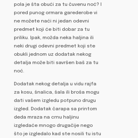
pola je šta obući za tu čuvenu noć? I
pored punog ormara garederobe vi
ne možete naći ni jedan odevni
predmet koji će biti dobar za tu
priliku. Ipak, možda neka haljina ili
neki drugi odevni predmet koji ste
obukli jednom uz dodatak nekog
detalja može biti savršen baš za tu
noć.
Dodatak nekog detalja u vidu rajfa
za kosu, šnalica, šala ili broša mogu
dati vašem izgledu potpuno drugu
izgled. Dodatak čarapa sa printom
deda mraza na crnu haljinu
izgledaće mnogo drugačije nego
što je izgledalo kad ste nosili tu istu