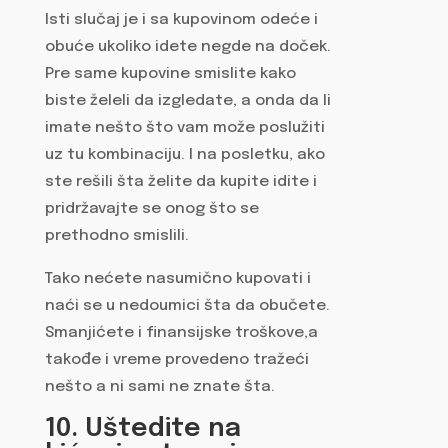
Isti slučaj je i sa kupovinom odeće i
obuće ukoliko idete negde na doček.
Pre same kupovine smislite kako
biste želeli da izgledate, a onda da li
imate nešto što vam može poslužiti
uz tu kombinaciju. I na posletku, ako
ste rešili šta želite da kupite idite i
pridržavajte se onog što se
prethodno smislili.
Tako nećete nasumično kupovati i
naći se u nedoumici šta da obučete.
Smanjićete i finansijske troškove,a
takođe i vreme provedeno tražeći
nešto a ni sami ne znate šta.
10. Uštedite na