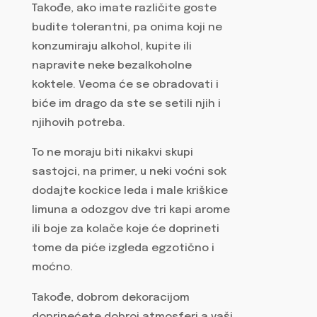
Takođe, ako imate različite goste
budite tolerantni, pa onima koji ne
konzumiraju alkohol, kupite ili
napravite neke bezalkoholne
koktele. Veoma će se obradovati i
biće im drago da ste se setili njih i
njihovih potreba.
To ne moraju biti nikakvi skupi
sastojci, na primer, u neki voćni sok
dodajte kockice leda i male kriškice
limuna a odozgov dve tri kapi arome
ili boje za kolače koje će doprineti
tome da piće izgleda egzotično i
moćno.
Takođe, dobrom dekoracijom
doprinećete dobroj atmosferi a vaši