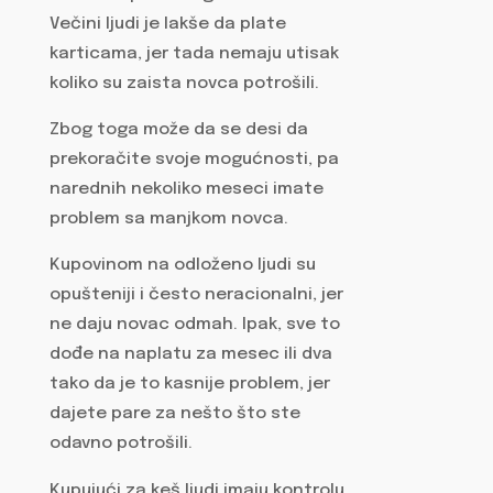
Večini ljudi je lakše da plate
karticama, jer tada nemaju utisak
koliko su zaista novca potrošili.
Zbog toga može da se desi da
prekoračite svoje mogućnosti, pa
narednih nekoliko meseci imate
problem sa manjkom novca.
Kupovinom na odloženo ljudi su
opušteniji i često neracionalni, jer
ne daju novac odmah. Ipak, sve to
dođe na naplatu za mesec ili dva
tako da je to kasnije problem, jer
dajete pare za nešto što ste
odavno potrošili.
Kupujući za keš ljudi imaju kontrolu