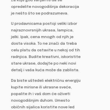
Za koju god varijantu da se
opredelite novogodišnja dekoracija
je nešto što se podrazumeva.
U prodavnicama postoji veliki izbor
najraznovrsnijih ukrasa, lampica,
jelki. Ipak, cena mnogih od njih je
dosta visoka. To ne znači da treba
celu platu da ostavite u nekoj od tih
radnjica. Budite kreativni, iskoristite
stare ukrase, dodajte po neki novi
detalj i vaša kuća može da zablista.
Da biste uštedeli električnu energiju
kupite mirisne ili ukrasne sveće,
popalite ih i vaš dom će oživeti
novogodišnjim duhom. Umesto
običnih sijalica koristite nove led