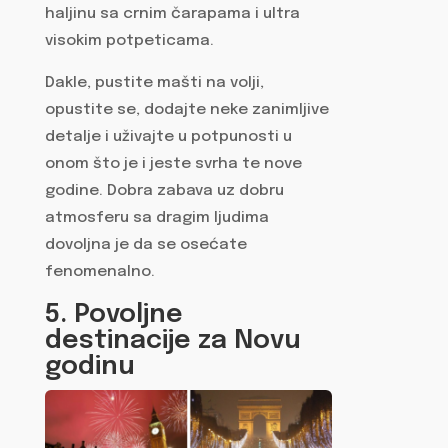
haljinu sa crnim čarapama i ultra
visokim potpeticama.
Dakle, pustite mašti na volji,
opustite se, dodajte neke zanimljive
detalje i uživajte u potpunosti u
onom što je i jeste svrha te nove
godine. Dobra zabava uz dobru
atmosferu sa dragim ljudima
dovoljna je da se osećate
fenomenalno.
5. Povoljne
destinacije za Novu
godinu