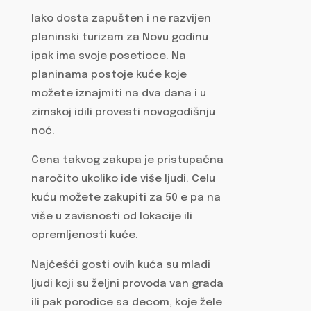
Iako dosta zapušten i ne razvijen
planinski turizam za Novu godinu
ipak ima svoje posetioce. Na
planinama postoje kuće koje
možete iznajmiti na dva dana i u
zimskoj idili provesti novogodišnju
noć.
Cena takvog zakupa je pristupačna
naročito ukoliko ide više ljudi. Celu
kuću možete zakupiti za 50 e pa na
više u zavisnosti od lokacije ili
opremljenosti kuće.
Najčešći gosti ovih kuća su mladi
ljudi koji su željni provoda van grada
ili pak porodice sa decom, koje žele