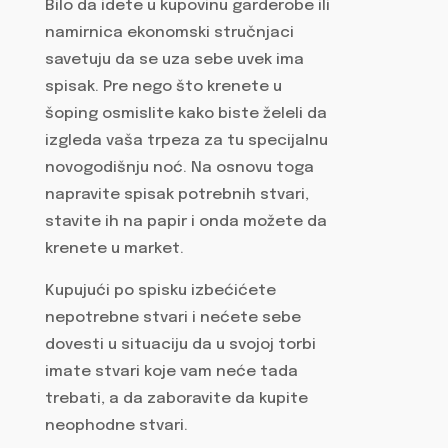
Bilo da idete u kupovinu garderobe ili
namirnica ekonomski stručnjaci
savetuju da se uza sebe uvek ima
spisak. Pre nego što krenete u
šoping osmislite kako biste želeli da
izgleda vaša trpeza za tu specijalnu
novogodišnju noć. Na osnovu toga
napravite spisak potrebnih stvari,
stavite ih na papir i onda možete da
krenete u market.
Kupujući po spisku izbećićete
nepotrebne stvari i nećete sebe
dovesti u situaciju da u svojoj torbi
imate stvari koje vam neće tada
trebati, a da zaboravite da kupite
neophodne stvari.