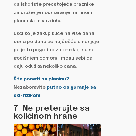
da iskoriste predstojeće praznike
za druženje i odmaranje na finom
planinskom vazduhu.
Ukoliko je zakup kuće na više dana
cena po danu se najčešće smanjuje
pa je to pogodno za one koji su na
godišnjem odmoru i mogu sebi da
daju oduška nekoliko dana.
Šta poneti na planinu?
Nezaboravite
putno osiguranje sa
ski-rizikom
!
7. Ne preterujte sa
količinom hrane