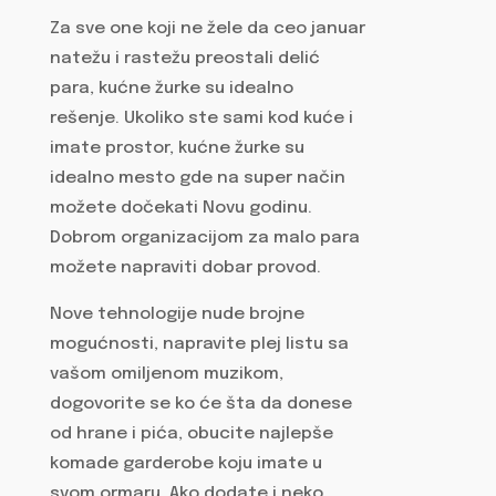
Za sve one koji ne žele da ceo januar
natežu i rastežu preostali delić
para, kućne žurke su idealno
rešenje. Ukoliko ste sami kod kuće i
imate prostor, kućne žurke su
idealno mesto gde na super način
možete dočekati Novu godinu.
Dobrom organizacijom za malo para
možete napraviti dobar provod.
Nove tehnologije nude brojne
mogućnosti, napravite plej listu sa
vašom omiljenom muzikom,
dogovorite se ko će šta da donese
od hrane i pića, obucite najlepše
komade garderobe koju imate u
svom ormaru. Ako dodate i neko