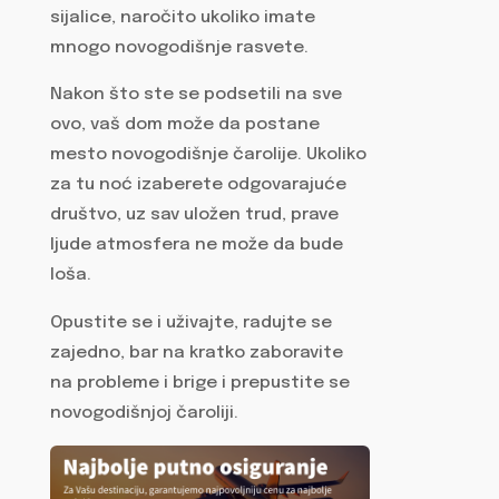
sijalice, naročito ukoliko imate
mnogo novogodišnje rasvete.
Nakon što ste se podsetili na sve
ovo, vaš dom može da postane
mesto novogodišnje čarolije. Ukoliko
za tu noć izaberete odgovarajuće
društvo, uz sav uložen trud, prave
ljude atmosfera ne može da bude
loša.
Opustite se i uživajte, radujte se
zajedno, bar na kratko zaboravite
na probleme i brige i prepustite se
novogodišnjoj čaroliji.