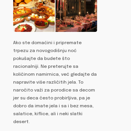
Ako ste domaćini i pripremate
trpezu za novogodišnju noć
pokušajte da budete što
racionalniji. Ne preterujte sa
količinom namirnica, već gledajte da
napravite više različitih jela. To
naročito važi za porodice sa decom
jer su deca često probirljiva, pa je
dobro da imate jela i sa i bez mesa,
salatice, kiflice, ali i neki slatki
desert.