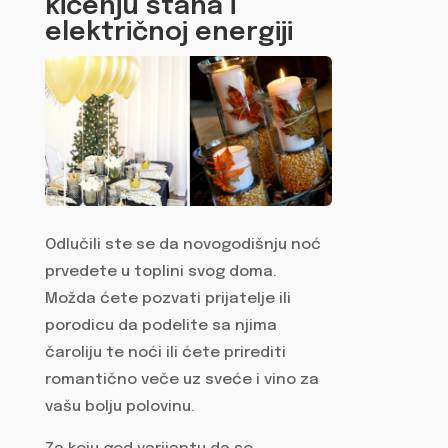
kićenju stana i
električnoj energiji
Odlučili ste se da novogodišnju noć
prvedete u toplini svog doma.
Možda ćete pozvati prijatelje ili
porodicu da podelite sa njima
čaroliju te noći ili ćete prirediti
romantično veče uz sveće i vino za
vašu bolju polovinu.