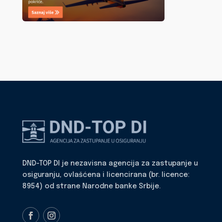
DND-TOP DI je nezavisna agencija za zastupanje u
osiguranju, ovlašćena i licencirana (br. licence:
8954) od strane Narodne banke Srbije.