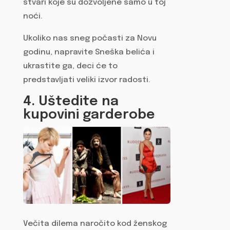
stvari koje su dozvoljene samo u toj
noći.
Ukoliko nas sneg počasti za Novu
godinu, napravite Sneška belića i
ukrastite ga, deci će to
predstavljati veliki izvor radosti.
4. Uštedite na
kupovini garderobe
Večita dilema naročito kod ženskog