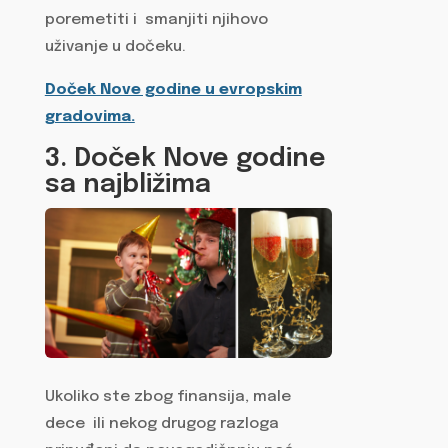
poremetiti i smanjiti njihovo
uživanje u dočeku.
Doček Nove godine u evropskim
gradovima.
3. Doček Nove godine
sa najbližima
Ukoliko ste zbog finansija, male
dece ili nekog drugog razloga