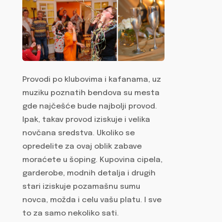
Provodi po klubovima i kafanama, uz
muziku poznatih bendova su mesta
gde najčešće bude najbolji provod.
Ipak, takav provod iziskuje i velika
novčana sredstva. Ukoliko se
opredelite za ovaj oblik zabave
moraćete u šoping. Kupovina cipela,
garderobe, modnih detalja i drugih
stari iziskuje pozamašnu sumu
novca, možda i celu vašu platu. I sve
to za samo nekoliko sati.