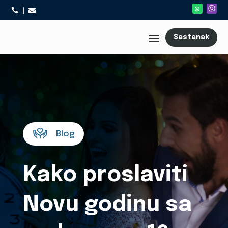



Sastanak
Blog
Kako proslaviti
Novu godinu sa