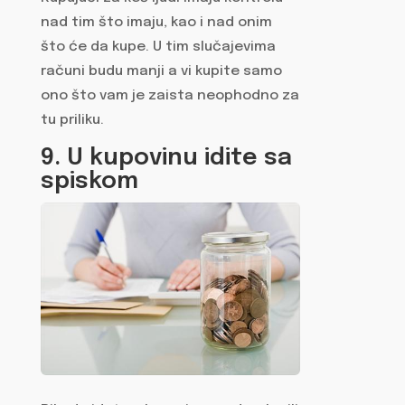
nad tim što imaju, kao i nad onim
što će da kupe. U tim slučajevima
računi budu manji a vi kupite samo
ono što vam je zaista neophodno za
tu priliku.
9. U kupovinu idite sa
spiskom