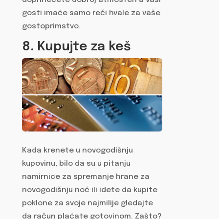
gosti imaće samo reči hvale za vaše
gostoprimstvo.
8. Kupujte za keš
Kada krenete u novogodišnju
kupovinu, bilo da su u pitanju
namirnice za spremanje hrane za
novogodišnju noć ili idete da kupite
poklone za svoje najmilije gledajte
da račun plaćate gotovinom. Zašto?