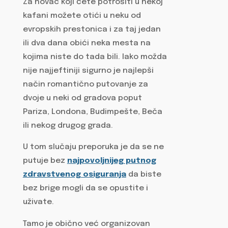
Za novac koji ćete potrošiti u nekoj
kafani možete otići u neku od
evropskih prestonica i za taj jedan
ili dva dana obići neka mesta na
kojima niste do tada bili. Iako možda
nije najjeftiniji sigurno je najlepši
način romantično putovanje za
dvoje u neki od gradova poput
Pariza, Londona, Budimpešte, Beča
ili nekog drugog grada.
U tom slučaju preporuka je da se ne
putuje bez
najpovoljnijeg putnog
zdravstvenog osiguranja
da biste
bez brige mogli da se opustite i
uživate.
Tamo je obično već organizovan