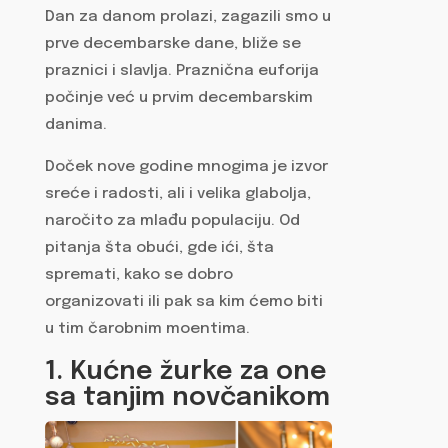
Dan za danom prolazi, zagazili smo u
prve decembarske dane, bliže se
praznici i slavlja. Praznična euforija
počinje već u prvim decembarskim
danima.
Doček nove godine mnogima je izvor
sreće i radosti, ali i velika glabolja,
naročito za mlađu populaciju. Od
pitanja šta obući, gde ići, šta
spremati, kako se dobro
organizovati ili pak sa kim ćemo biti
u tim čarobnim moentima.
1. Kućne žurke za one
sa tanjim novčanikom