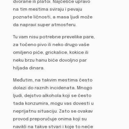
dvorane ili platoi. Najčešće upravo
na tim mestima sviraju i pevaju
poznate ličnosti, a masa ljudi može
da napravi super atmosferu.
Tu vam nisu potrebne prevelike pare,
za točeno pivo ili neko drugo vaše
omiljeno piće, grickalice, kokice ili
neku brzu hanu biće dovoljno par
hiljada dinara.
Međutim, na takvim mestima često
dolazi do raznih incidenata. Mnogo
ljudi, dejstvo alkohola koji se često
tada konzumira, mogu vas dovesti u
neprijatnu situaciju. Zato se ovakav
provod preporučuje onima koji su
navikli na takve stvari i koje to neće