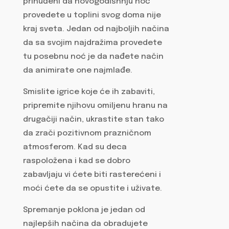
prinuđeni da novogodišnnju noć
provedete u toplini svog doma nije
kraj sveta. Jedan od najboljih načina
da sa svojim najdražima provedete
tu posebnu noć je da nađete način
da animirate one najmlađe.
Smislite igrice koje će ih zabaviti,
pripremite njihovu omiljenu hranu na
drugačiji način, ukrastite stan tako
da zrači pozitivnom prazničnom
atmosferom. Kad su deca
raspoložena i kad se dobro
zabavljaju vi ćete biti rasterećeni i
moći ćete da se opustite i uživate.
Spremanje poklona je jedan od
najlepših načina da obradujete