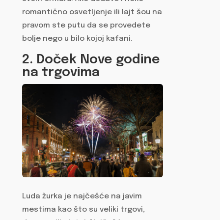
romantično osvetljenje ili lajt šou na
pravom ste putu da se provedete
bolje nego u bilo kojoj kafani.
2. Doček Nove godine
na trgovima
Luda žurka je najčešće na javim
mestima kao što su veliki trgovi,