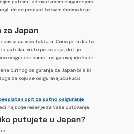
jnijim putnim i zdravstvenim osiguranjem
mogli da se prepustite svim čarima koje
a za Japan
zavisi od više faktora. Cena je različita
ta putnika, vrste putovanja, da li je
visine osigurane sume i osiguravajuće kuće.
cena putnog osiguranja za Japan bila bi
 toga za koju se osiguravajuću kuću
besplatan upit za putno osiguranje
aći najbolje rešenje za Vaše putovanje.
liko putujete u Japan?