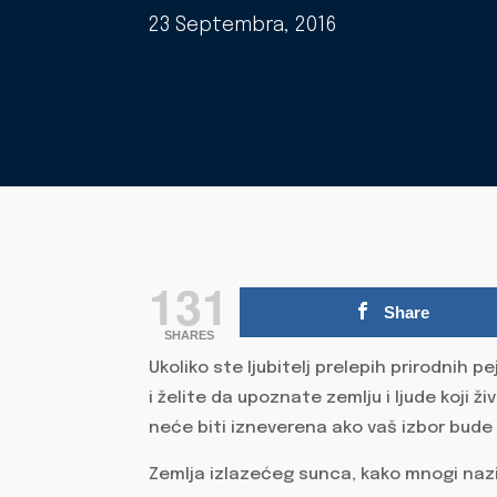
23 Septembra, 2016
131
Share
SHARES
Ukoliko ste ljubitelj prelepih prirodnih pe
i želite da upoznate zemlju i ljude koji 
neće biti izneverena ako vaš izbor bude
Zemlja izlazećeg sunca, kako mnogi nazi