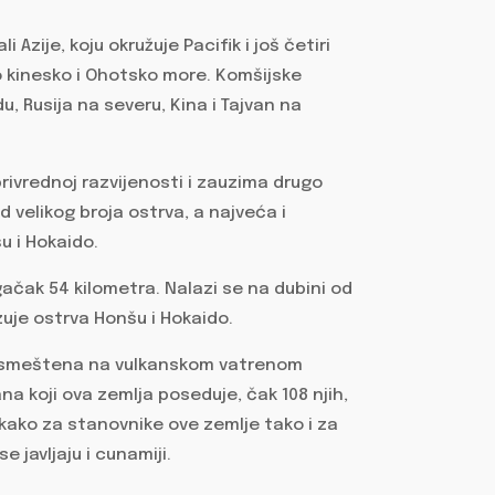
 Azije, koju okružuje Pacifik i još četiri
o kinesko i Ohotsko more. Komšijske
u, Rusija na severu, Kina i Tajvan na
rivrednoj razvijenosti i zauzima drugo
d velikog broja ostrva, a najveća i
u i Hokaido.
gačak 54 kilometra. Nalazi se na dubini od
uje ostrva Honšu i Hokaido.
va smeštena na vulkanskom vatrenom
na koji ova zemlja poseduje, čak 108 njih,
kako za stanovnike ove zemlje tako i za
e javljaju i cunamiji.