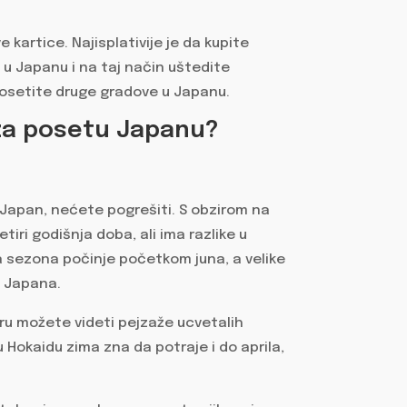
 kartice. Najisplativije je da kupite
 Japanu i na taj način uštedite
osetite druge gradove u Japanu.
 za posetu Japanu?
Japan, nećete pogrešiti. S obzirom na
tiri godišnja doba, ali ima razlike u
na sezona počinje početkom juna, a velike
a Japana.
aru možete videti pejzaže ucvetalih
u Hokaidu zima zna da potraje i do aprila,