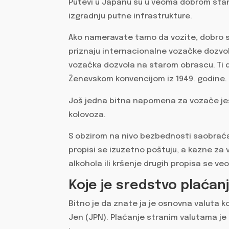
Putevi u Japanu su u veoma dobrom stan
izgradnju putne infrastrukture.
Ako nameravate tamo da vozite, dobro s
priznaju internacionalne vozačke dozvol
vozačka dozvola na starom obrascu. Ti d
Ženevskom konvencijom iz 1949. godine.
Još jedna bitna napomena za vozače je
kolovoza.
S obzirom na nivo bezbednosti saobraćaj
propisi se izuzetno poštuju, a kazne za
alkohola ili kršenje drugih propisa se ve
Koje je sredstvo plaćan
Bitno je da znate ja je osnovna valuta 
Jen (JPN). Plaćanje stranim valutama je