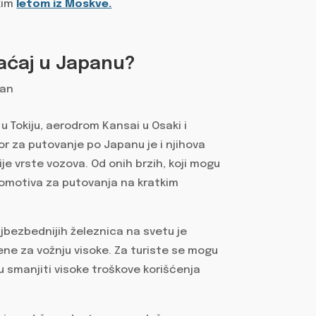
kim
letom iz Moskve.
aćaj u Japanu?
u Tokiju, aerodrom Kansai u Osaki i
or za putovanje po Japanu je i njihova
ije vrste vozova. Od onih brzih, koji mogu
okomotiva za putovanja na kratkim
ajbezbednijih železnica na svetu je
ene za vožnju visoke. Za turiste se mogu
 smanjiti visoke troškove korišćenja