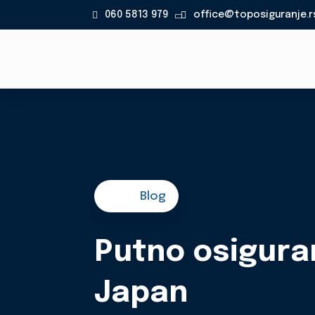
060 5813 979
office@toposiguranje.r

Blog
Putno osigura
Japan