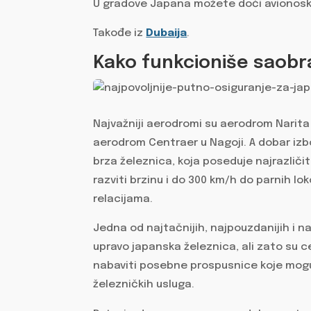
U gradove Japana možete doći avionos
Takođe iz
Dubaija
.
Kako funkcioniše saobr
Najvažniji aerodromi su aerodrom Narita 
aerodrom Centraer u Nagoji. A dobar izb
brza železnica, koja poseduje najrazličit
razviti brzinu i do 300 km/h do parnih l
relacijama.
Jedna od najtačnijih, najpouzdanijih i n
upravo japanska železnica, ali zato su c
nabaviti posebne prospusnice koje mogu
železničkih usluga.