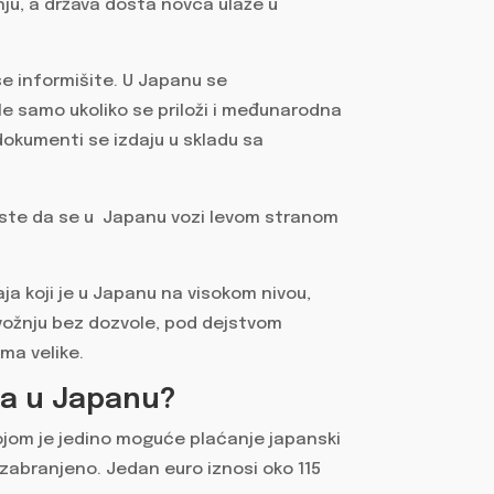
ju, a država dosta novca ulaže u
e informišite. U Japanu se
e samo ukoliko se priloži i međunarodna
okumenti se izdaju u skladu sa
ste da se u Japanu vozi levom stranom
a koji je u Japanu na visokom nivou,
 vožnju bez dozvole, pod dejstvom
oma velike.
ja u Japanu?
kojom je jedino moguće plaćanje japanski
 zabranjeno. Jedan euro iznosi oko 115