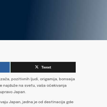
Tweet
jzaža, pozitivnih ljudi, origamija, bonsaija
žive najduže na svetu, vaša očekivanja
 upravo Japan.
vaju Japan, jedna je od destinacija gde