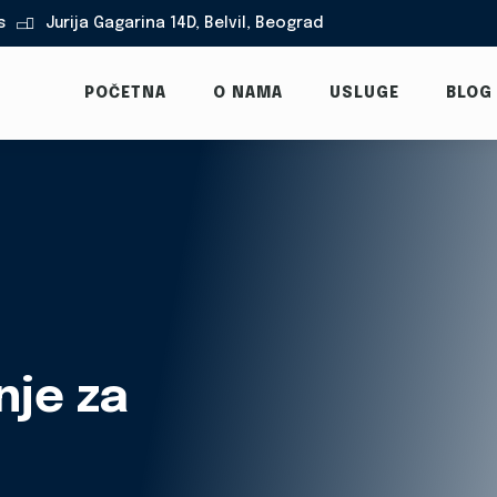
s
Jurija Gagarina 14D, Belvil, Beograd

POČETNA
O NAMA
USLUGE
BLOG
nje za