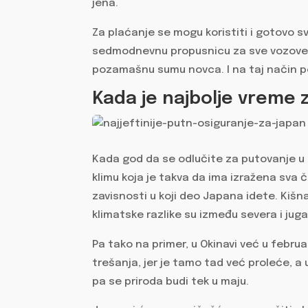
jena.
Za plaćanje se mogu koristiti i gotovo sve
sedmodnevnu propusnicu za sve vozove u
pozamašnu sumu novca. I na taj način p
Kada je najbolje vreme
Kada god da se odlučite za putovanje u 
klimu koja je takva da ima izražena sva če
zavisnosti u koji deo Japana idete. Kiš
klimatske razlike su između severa i jug
Pa tako na primer, u Okinavi već u febru
trešanja, jer je tamo tad već proleće, a 
pa se priroda budi tek u maju.