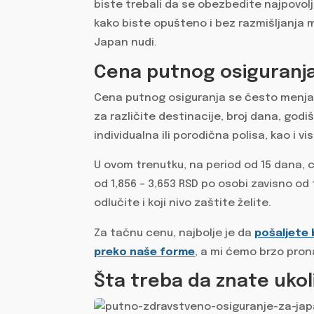
biste trebali da se obezbedite najpovol
kako biste opušteno i bez razmišljanja 
Japan nudi.
Cena putnog osiguranj
Cena putnog osiguranja se često menja i 
za različite destinacije, broj dana, godiš
individualna ili porodična polisa, kao i 
U ovom trenutku, na period od 15 dana, 
od 1,856 – 3,653 RSD po osobi zavisno od
odlučite i koji nivo zaštite želite.
Za tačnu cenu, najbolje je da
pošaljete 
preko naše forme
, a mi ćemo brzo pron
Šta treba da znate uko