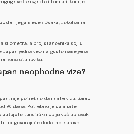
rugog svetskog rata i tom prilikom je
a posle njega slede i Osaka, Jokohama i
 kilometra, a broj stanovnika koji u
da je Japan jedna veoma gusto naseljena
8 miliona stanovika.
 Japan neophodna viza?
apan, nije potrebno da imate vizu. Samo
i od 90 dana. Potrebno je da imate
 putujete turistički i da je vaš boravak
i i odgovarajuće dodatne isprave.