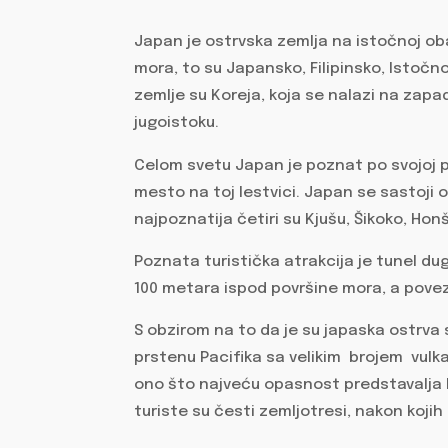
Japan je ostrvska zemlja na istočnoj obali
mora, to su Japansko, Filipinsko, Istočn
zemlje su Koreja, koja se nalazi na zapad
jugoistoku.
Celom svetu Japan je poznat po svojoj p
mesto na toj lestvici. Japan se sastoji o
najpoznatija četiri su Kjušu, Šikoko, Honš
Poznata turistička atrakcija je tunel du
100 metara ispod površine mora, a povez
S obzirom na to da je su japaska ostr
prstenu Pacifika sa velikim brojem vulka
ono što najveću opasnost predstavalja 
turiste su česti zemljotresi, nakon kojih s