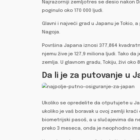
Najrazorniji zemljotres se desio nakon D
poginulo oko 170 000 ljudi.
Glavni i najveći grad u Japanu je Tokio, 
Nagoja.
Površina Japana iznosi 377,864 kvadratna
njemu žive je 127,9 miliona ljudi. Tako 
zemlja. U glavnom gradu, Tokiju, živi oko 
Da li je za putovanje u
Ukoliko se opredelite da otputujete u J
ukoliko je vaš boravak u ovoj zemlji krać
biometrijski pasoš, a u slučajevima da ne
preko 3 meseca, onda je neophodno imat