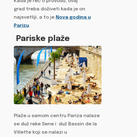
Kada je reč o provodu, ovaj
grad treba doživeti kada je on
najsvetliji, a to je
Nova godina u
Parizu
.
Pariske plaže
Plaže u samom centru Pariza nalaze
se duž reke Sene i duž Bassin de la
Villette koji se nalazi u