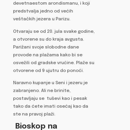
devetnaestom arondismanu, i koji
predstvalja jedno od većih
veštačkih jezera u Parizu.
Otvaraju se od 20. jula svake godine,
a otvorene su do kraja avgusta.
Parižani svoje slobodne dane
provode na plažama kako bi se
osvežili od gradske vrućine. Plaže su
otvorene od 9 ujutru do ponoći.
Naravno kupanje u Seni i jezeru je
zabranjeno. Ali ne brinite,
postavljaju se tuševi kao i pesak
tako da ćete imati osećaj kao da
ste na pravoj plaži.
Bioskop na