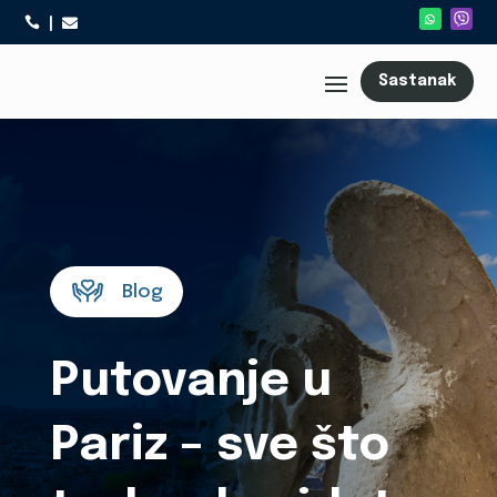



Sastanak
Blog
Putovanje u
Pariz – sve što