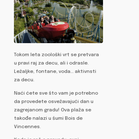
Tokom leta zoološki vrt se pretvara
u pravi raj za decu, ali i odrasle.
Ležaljke, fontane, voda… aktivnsti
za decu.
Naći ćete sve što vam je potrebno
da provedete osvežavajući dan u
zagrejanom gradu! Ova plaža se
takođe nalazi u šumi Bois de
Vincennes.