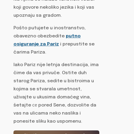
koji govore nekoliko jezika i koji vas
upoznaju sa gradom.
Pošto putujete u inostranstvo,
obavezno obezbedite
putno
osiguranje za Pariz
i prepustite se
čarima Pariza.
Iako Pariz nije letnja destinacija, ima
čime da vas privuče. Ostite duh
starog Pariza, sedite u bistroima u
kojima se stvarala umetnost,
uživajte u ukusima domaćeg vina,
šetajte се pored Sene, dozvolite da
vas na ulicama neko naslika i
ponesite sliku kao uspomenu.