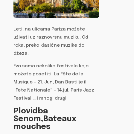
Leti, na ulicama Pariza možete
uživati uz raznovrsnu muziku. Od
roka, preko klasične muzike do
džeza.
Evo samo nekoliko festivala koje
možete posetiti: La Fête de la
Musique – 21. Jun, Dan Bastilje ili
“Fete Nationale“ – 14.jul, Paris Jazz
Festival … i mnogi drugi.
Plovidba
Senom,Bateaux
mouches