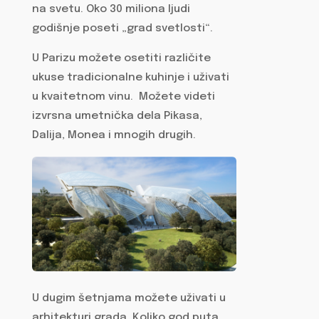
na svetu. Oko 30 miliona ljudi
godišnje poseti „grad svetlosti“.
U Parizu možete osetiti različite
ukuse tradicionalne kuhinje i uživati
u kvaitetnom vinu. Možete videti
izvrsna umetnička dela Pikasa,
Dalija, Monea i mnogih drugih.
U dugim šetnjama možete uživati u
arhitekturi grada. Koliko god puta