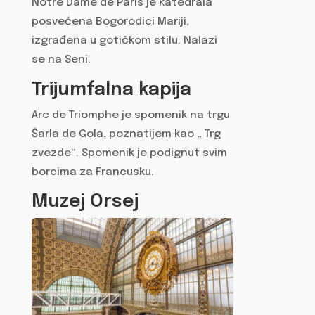
Notre Dame de Paris je katedrala
posvećena Bogorodici Mariji,
izgrađena u gotičkom stilu. Nalazi
se na Seni.
Trijumfalna kapija
Arc de Triomphe je spomenik na trgu
Šarla de Gola, poznatijem kao „ Trg
zvezde“. Spomenik je podignut svim
borcima za Francusku.
Muzej Orsej