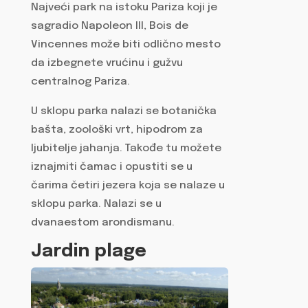
Najveći park na istoku Pariza koji je
sagradio Napoleon III, Bois de
Vincennes može biti odlično mesto
da izbegnete vrućinu i gužvu
centralnog Pariza.
U sklopu parka nalazi se botanička
bašta, zoološki vrt, hipodrom za
ljubitelje jahanja. Takođe tu možete
iznajmiti čamac i opustiti se u
čarima četiri jezera koja se nalaze u
sklopu parka. Nalazi se u
dvanaestom arondismanu.
Jardin plage