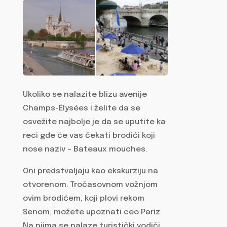
Ukoliko se nalazite blizu avenije
Champs-Élysées i želite da se
osvežite najbolje je da se uputite ka
reci gde će vas čekati brodići koji
nose naziv – Bateaux mouches.
Oni predstvaljaju kao ekskurziju na
otvorenom. Tročasovnom vožnjom
ovim brodićem, koji plovi rekom
Senom, možete upoznati ceo Pariz.
Na njima se nalaze turistički vodiči