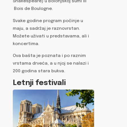
Shakespeare) u Bolonjskoj šumi ili
Bois de Boulogne.
Svake godine program počinje u
maju, a sadržaj je raznovrstan.
Možete uživati u predstavama, ali i
koncertima.
Ova bašta je poznata i po raznim
vrstama drveća, a u njoj se nalazi i
200 godina stara bukva.
Letnji festivali