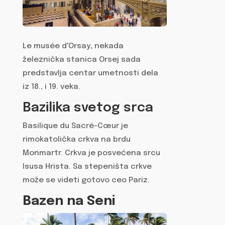
Le musée d'Orsay
,
nekada
železnička stanica Orsej sada
predstavlja centar umetnosti dela
iz 18., i 19. veka.
Bazilika svetog srca
Basilique du Sacré-Cœur je
rimokatolička crkva na brdu
Monmartr. Crkva je posvećena srcu
Isusa Hrista. Sa stepeništa crkve
može se videti gotovo ceo Pariz.
Bazen na Seni