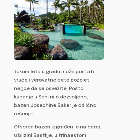
Tokom leta u gradu može postati
vruće i verovatno ćete poželeti
negde da se osvežite. Pošto
kupanje u Seni nije dozvoljeno,
bazen Josephine Baker je odlično
rešenje.
Otvoren bazen izgrađen je na barci,
u blizini Bastilje, u trinaestom