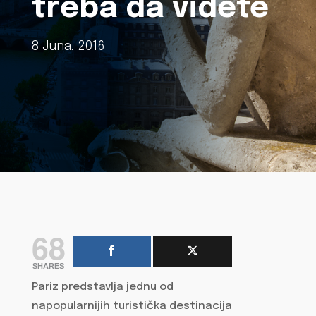
treba da videte
8 Juna, 2016
68
SHARES
Pariz predstavlja jednu od
napopularnijih turistička destinacija