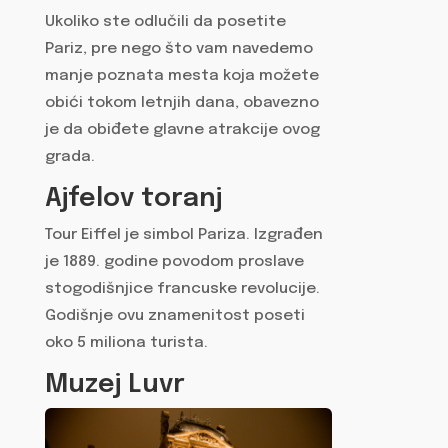
Ukoliko ste odlučili da posetite
Pariz, pre nego što vam navedemo
manje poznata mesta koja možete
obići tokom letnjih dana, obavezno
je da obiđete glavne atrakcije ovog
grada.
Ajfelov toranj
Tour Eiffel je simbol Pariza. Izgrađen
je 1889. godine povodom proslave
stogodišnjice francuske revolucije.
Godišnje ovu znamenitost poseti
oko 5 miliona turista.
Muzej Luvr