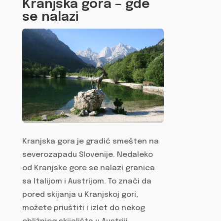
Kranjska gora – gde
se nalazi
Kranjska gora je gradić smešten na
severozapadu Slovenije. Nedaleko
od Kranjske gore se nalazi granica
sa Italijom i Austrijom. To znači da
pored skijanja u Kranjskoj gori,
možete priuštiti i izlet do nekog