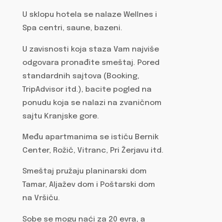
U sklopu hotela se nalaze Wellnes i
Spa centri, saune, bazeni.
U zavisnosti koja staza Vam najviše
odgovara pronađite smeštaj. Pored
standardnih sajtova (Booking,
TripAdvisor itd.), bacite pogled na
ponudu koja se nalazi na zvaničnom
sajtu Kranjske gore.
Među apartmanima se ističu Bernik
Center, Rožič, Vitranc, Pri Žerjavu itd.
Smeštaj pružaju planinarski dom
Tamar, Aljažev dom i Poštarski dom
na Vršiču.
Sobe se mogu naći za 20 evra, a