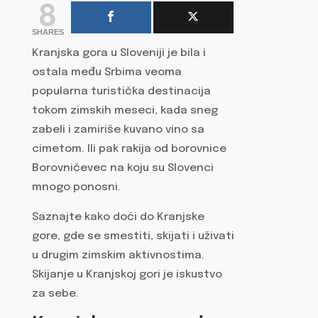
8
SHARES
Kranjska gora u Sloveniji je bila i
ostala među Srbima veoma
popularna turistička destinacija
tokom zimskih meseci, kada sneg
zabeli i zamiriše kuvano vino sa
cimetom. Ili pak rakija od borovnice
Borovničevec na koju su Slovenci
mnogo ponosni.
Saznajte kako doći do Kranjske
gore, gde se smestiti, skijati i uživati
u drugim zimskim aktivnostima.
Skijanje u Kranjskoj gori je iskustvo
za sebe.