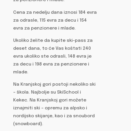
za penzionere i mlade.
Cena za nedelju dana iznosi 184 evra
za odrasle, 115 evra za decu i 154
evra za penzionere i mlade.
Ukoliko želite da kupite ski-pass za
deset dana, to će Vas koštati 240
evra ukoliko ste odrasli, 148 evra je
za decu i 198 evra za penzionere i
mlade.
Na Kranjskoj gori postoji nekoliko ski
– škola. Najbolje su SkiSchool i
Kekec. Na Kranjskoj gori možete
iznajmiti ski – opremu za alpsko i
nordijsko skijanje, kao i za snoubord
(snowboard).