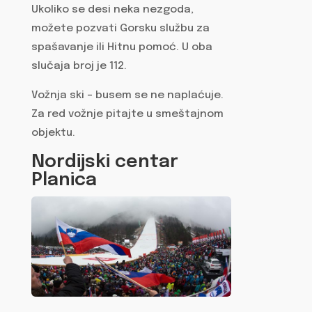
Ukoliko se desi neka nezgoda,
možete pozvati Gorsku službu za
spašavanje ili Hitnu pomoć. U oba
slučaja broj je 112.
Vožnja ski – busem se ne naplaćuje.
Za red vožnje pitajte u smeštajnom
objektu.
Nordijski centar
Planica