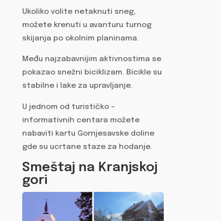
Ukoliko volite netaknuti sneg,
možete krenuti u avanturu turnog
skijanja po okolnim planinama.
Među najzabavnijim aktivnostima se
pokazao snežni biciklizam. Bicikle su
stabilne i lake za upravljanje.
U jednom od turističko –
informativnih centara možete
nabaviti kartu Gornjesavske doline
gde su ucrtane staze za hodanje.
Smeštaj na Kranjskoj
gori