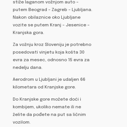
stiže laganom vožnjom auto –
putem Beograd – Zagreb – Ljubljana.
Nakon obilaznice oko Ljubljane
vozite se putem Kranj – Jesenice –
Kranjska gora.
Za vožnju kroz Sloveniju je potrebno
posedovati vinjetu koja košta 30
evra za mesec, odnosno 15 evra za
nedelju dana.
Aerodrom u Ljubljani je udaljen 66
kilometara od Kranjske gore.
Do Kranjske gore možete doći i
kombijem, ukoliko nemate ili ne
želite da pođete na put sa ličnim
vozilom.