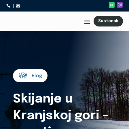



Sastanak
Blog
Skijanje u
Kranjskoj gori –