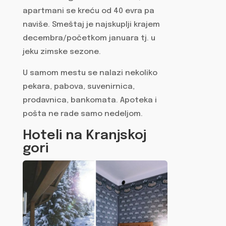
apartmani se kreću od 40 evra pa
naviše. Smeštaj je najskuplji krajem
decembra/početkom januara tj. u
jeku zimske sezone.
U samom mestu se nalazi nekoliko
pekara, pabova, suvenirnica,
prodavnica, bankomata. Apoteka i
pošta ne rade samo nedeljom.
Hoteli na Kranjskoj
gori