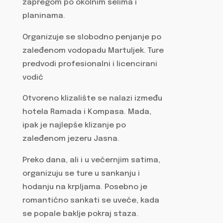
zapregom po okolnim selima i
planinama.
Organizuje se slobodno penjanje po
zaleđenom vodopadu Martuljek. Ture
predvodi profesionalni i licencirani
vodič
Otvoreno klizalište se nalazi između
hotela Ramada i Kompasa. Mada,
ipak je najlepše klizanje po
zaleđenom jezeru Jasna.
Preko dana, ali i u večernjim satima,
organizuju se ture u sankanju i
hodanju na krpljama. Posebno je
romantično sankati se uveče, kada
se popale baklje pokraj staza.