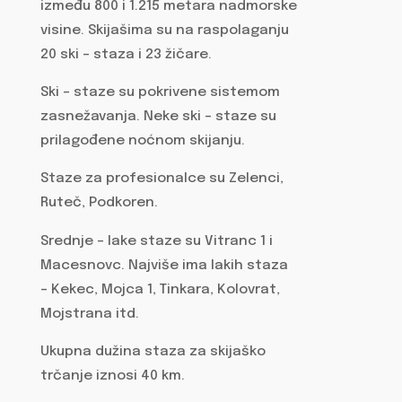
između 800 i 1.215 metara nadmorske
visine. Skijašima su na raspolaganju
20 ski – staza i 23 žičare.
Ski – staze su pokrivene sistemom
zasnežavanja. Neke ski – staze su
prilagođene noćnom skijanju.
Staze za profesionalce su Zelenci,
Ruteč, Podkoren.
Srednje – lake staze su Vitranc 1 i
Macesnovc. Najviše ima lakih staza
– Kekec, Mojca 1, Tinkara, Kolovrat,
Mojstrana itd.
Ukupna dužina staza za skijaško
trčanje iznosi 40 km.