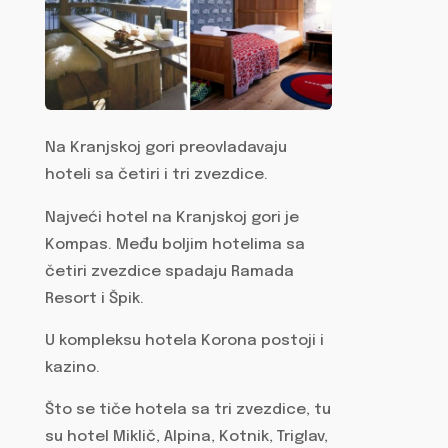
Na Kranjskoj gori preovladavaju
hoteli sa četiri i tri zvezdice.
Najveći hotel na Kranjskoj gori je
Kompas. Među boljim hotelima sa
četiri zvezdice spadaju Ramada
Resort i Špik.
U kompleksu hotela Korona postoji i
kazino.
Što se tiče hotela sa tri zvezdice, tu
su hotel Miklič, Alpina, Kotnik, Triglav,