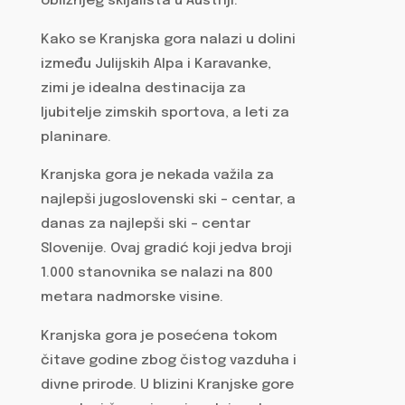
obližnjeg skijališta u Austriji.
Kako se Kranjska gora nalazi u dolini
između Julijskih Alpa i Karavanke,
zimi je idealna destinacija za
ljubitelje zimskih sportova, a leti za
planinare.
Kranjska gora je nekada važila za
najlepši jugoslovenski ski – centar, a
danas za najlepši ski – centar
Slovenije. Ovaj gradić koji jedva broji
1.000 stanovnika se nalazi na 800
metara nadmorske visine.
Kranjska gora je posećena tokom
čitave godine zbog čistog vazduha i
divne prirode. U blizini Kranjske gore