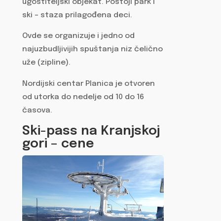
ugostiteljski objekat. Postoji park i
ski – staza prilagođena deci.
Ovde se organizuje i jedno od
najuzbudljivijih spuštanja niz čelično
uže (zipline).
Nordijski centar Planica je otvoren
od utorka do nedelje od 10 do 16
časova.
Ski-pass na Kranjskoj
gori – cene