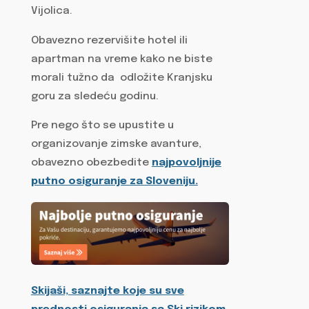
Vijolica.
Obavezno rezervišite hotel ili
apartman na vreme kako ne biste
morali tužno da odložite Kranjsku
goru za sledeću godinu.
Pre nego što se upustite u
organizovanje zimske avanture,
obavezno obezbedite
najpovoljnije
putno osiguranje za Sloveniju.
Skijaši, saznajte koje su sve