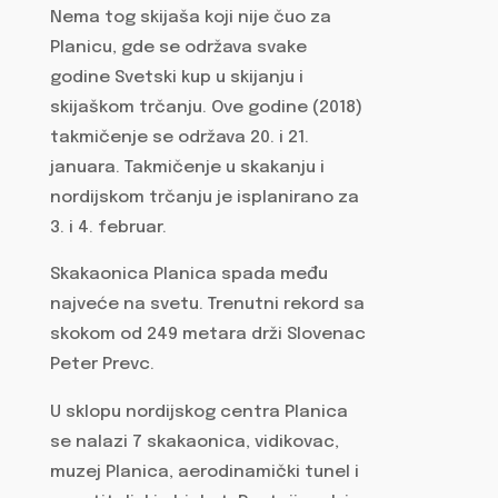
Nema tog skijaša koji nije čuo za
Planicu, gde se održava svake
godine Svetski kup u skijanju i
skijaškom trčanju. Ove godine (2018)
takmičenje se održava 20. i 21.
januara. Takmičenje u skakanju i
nordijskom trčanju je isplanirano za
3. i 4. februar.
Skakaonica Planica spada među
najveće na svetu. Trenutni rekord sa
skokom od 249 metara drži Slovenac
Peter Prevc.
U sklopu nordijskog centra Planica
se nalazi 7 skakaonica, vidikovac,
muzej Planica, aerodinamički tunel i