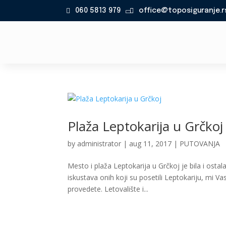
060 5813 979
office@toposiguranje.r

Plaža Leptokarija u Grčkoj
by
administrator
|
aug 11, 2017
|
PUTOVANJA
Mesto i plaža Leptokarija u Grčkoj je bila i ost
iskustava onih koji su posetili Leptokariju, mi 
provedete. Letovalište i...