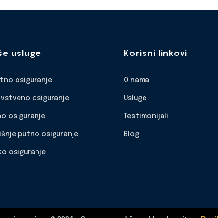
še usluge
Korisni linkovi
otno osiguranje
O nama
avstveno osiguranje
Usluge
no osiguranje
Testimonijali
išnje putno osiguranje
Blog
ko osiguranje