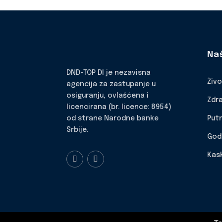
Na
DND-TOP DI je nezavisna
Živ
agencija za zastupanje u
osiguranju, ovlašćena i
Zdr
licencirana (br. licence: 8954)
Put
od strane Narodne banke
Srbije.
God
Kas