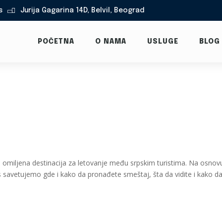
s
Jurija Gagarina 14D, Belvil, Beograd

POČETNA
O NAMA
USLUGE
BLOG
ala omiljena destinacija za letovanje među srpskim turistima. Na osnov
Vas savetujemo gde i kako da pronađete smeštaj, šta da vidite i kako d