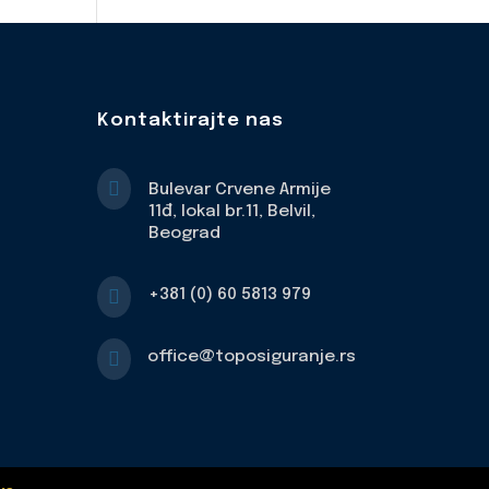
Kontaktirajte nas

Bulevar Crvene Armije
11đ, lokal br.11, Belvil,
Beograd

+381 (0) 60 5813 979

office@toposiguranje.rs