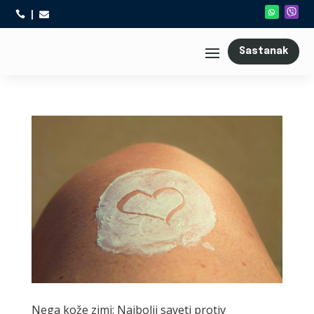



Sastanak
Nega kože zimi: Najbolji saveti protiv