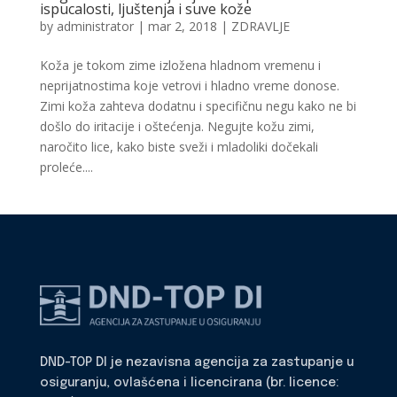
ispucalosti, ljuštenja i suve kože
by
administrator
|
mar 2, 2018
|
ZDRAVLJE
Koža je tokom zime izložena hladnom vremenu i
neprijatnostima koje vetrovi i hladno vreme donose.
Zimi koža zahteva dodatnu i specifičnu negu kako ne bi
došlo do iritacije i oštećenja. Negujte kožu zimi,
naročito lice, kako biste sveži i mladoliki dočekali
proleće....
DND-TOP DI je nezavisna agencija za zastupanje u
osiguranju, ovlašćena i licencirana (br. licence: