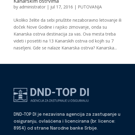
Kanarskim ostrvima
by
administrator
|
jul 17, 2016
|
PUTOVANJA
Ukoliko želite da sebi priuštite nezaboravno letovanje ili
doček Nove Godine i rajsko zimovanje, onda su
Kanarska ostrva destinacija za vas. Ova mesta treba
videti i posetiti na 13 Kanarskih ostrva od kojih su 7
naseljeni. Gde se nalaze Kanarska ostrva? Kanarska...
DND-TOP DI je nezavisna agencija za zastupanje u
osiguranju, ovlašćena i licencirana (br. licence:
8954) od strane Narodne banke Srbije.