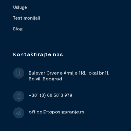
Usluge
Testimonijali
Blog
Kontaktirajte nas

Bulevar Crvene Armije 11đ, lokal br.11,
Belvil, Beograd
+381 (0) 60 5813 979

office@toposiguranje.rs
