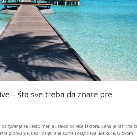
ve – šta sve treba da znate pre
iguranja se često menja i zavisi od više faktora. Cena je različita z
a, vrste putovanja, kao i osigurane sume i osiguravajuće kuće. U ovom