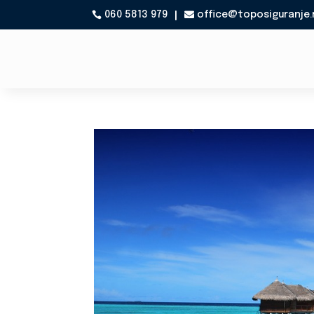
060 5813 979
office@toposiguranje.
