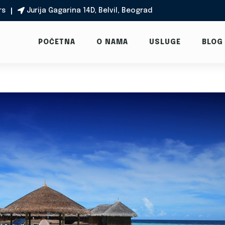
rs
Jurija Gagarina 14D, Belvil, Beograd

POČETNA
O NAMA
USLUGE
BLOG