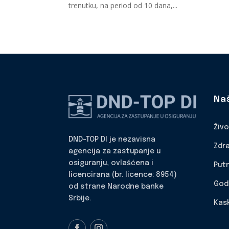
trenutku, na period od 10 dana,...
Na
Živ
DND-TOP DI je nezavisna
Zdr
agencija za zastupanje u
osiguranju, ovlašćena i
Put
licencirana (br. licence: 8954)
God
od strane Narodne banke
Srbije.
Kas