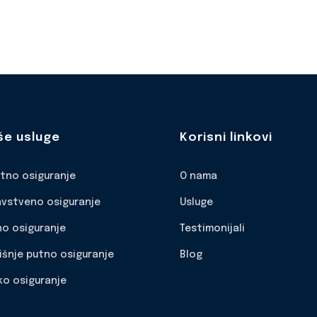
še usluge
Korisni linkovi
otno osiguranje
O nama
avstveno osiguranje
Usluge
no osiguranje
Testimonijali
išnje putno osiguranje
Blog
ko osiguranje