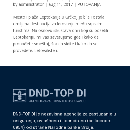
by
administrator
|
aug 11, 2017
|
PUTOVANJA
Mesto i plaža Leptokarija u Grčkoj je bila i ostala
omiljena destinacija za letovanje među srpskim
turistima. Na osnovu iskustava onih koji su posetili
Leptokariju, mi Vas savetujemo gde i kako da
pronađete smeštaj, šta da vidite i kako da se
provedete. Letovalište i...
DND-TOP DI je nezavisna agencija za zastupanje u
osiguranju, ovlašćena i licencirana (br. licence:
8954) od strane Narodne banke Srbije.