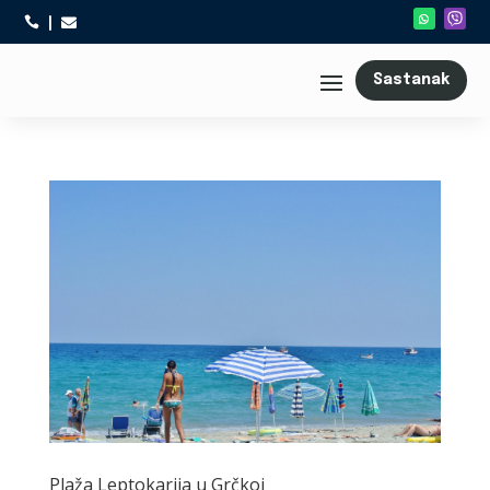



Sastanak
Plaža Leptokarija u Grčkoj