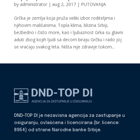
by
administrator
|
aug 2, 2017
|
PUTOVANJA
Grčka je zemlja koja pruža veliki izbor roditeljima i
njihovim mališanima. Topla klima, blizina Srbiji,
bezbedno i čisto more, kao i ljubaznost Grka su glavni
aduti zbog kojih ljudi sa decom biraju Grčku i rado joj
se vraćaju svakog leta. Ništa nije zdravije tokom...
DND-TOP DI je nezavisna agencija za zastupanje u
osiguranju, ovlašćena i licencirana (br. licence:
8954) od strane Narodne banke Srbije.