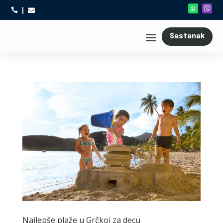



Sastanak
Najlepše plaže u Grčkoj za decu