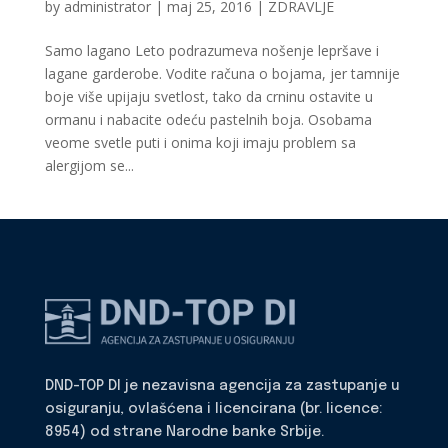
by
administrator
|
maj 25, 2016
|
ZDRAVLJE
Samo lagano Leto podrazumeva nošenje lepršave i
lagane garderobe. Vodite računa o bojama, jer tamnije
boje više upijaju svetlost, tako da crninu ostavite u
ormanu i nabacite odeću pastelnih boja. Osobama
veome svetle puti i onima koji imaju problem sa
alergijom se...
DND-TOP DI je nezavisna agencija za zastupanje u
osiguranju, ovlašćena i licencirana (br. licence:
8954) od strane Narodne banke Srbije.