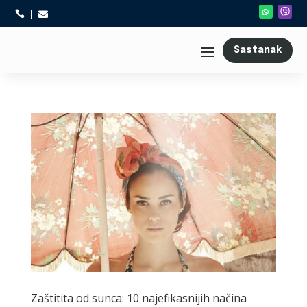



Sastanak
Zaštitita od sunca: 10 najefikasnijih načina