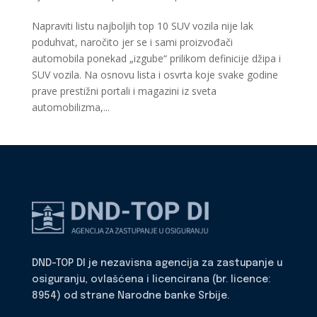
Napraviti listu najboljih top 10 SUV vozila nije lak
poduhvat, naročito jer se i sami proizvođači
automobila ponekad „izgube“ prilikom definicije džipa i
SUV vozila. Na osnovu lista i osvrta koje svake godine
prave prestižni portali i magazini iz sveta
automobilizma,...
DND-TOP DI je nezavisna agencija za zastupanje u
osiguranju, ovlašćena i licencirana (br. licence:
8954) od strane Narodne banke Srbije.