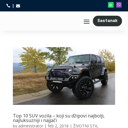



Sastanak
Top 10 SUV vozila – koji su džipovi najbolji,
najluksuzniji i najjači
by
administrator
|
feb 2, 2018
|
ŽIVOTNI STIL