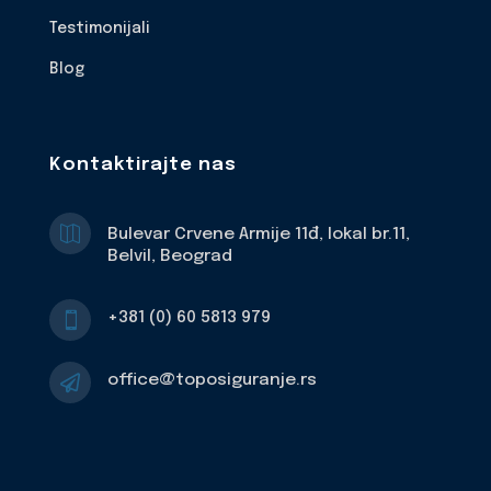
Testimonijali
Blog
Kontaktirajte nas

Bulevar Crvene Armije 11đ, lokal br.11,
Belvil, Beograd
+381 (0) 60 5813 979

office@toposiguranje.rs
