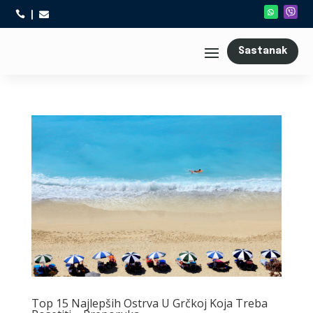



Sastanak
Top 15 Najlepših Ostrva U Grčkoj Koja Treba