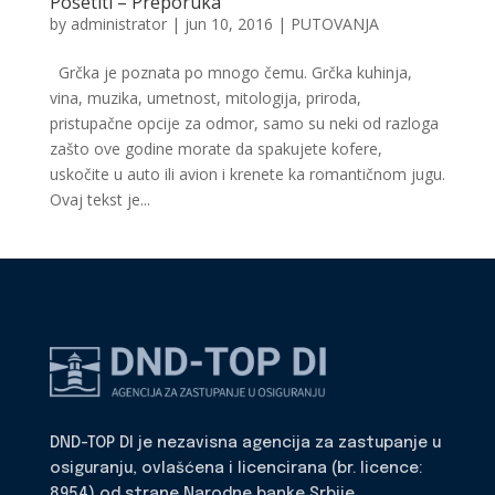
Posetiti – Preporuka
by
administrator
|
jun 10, 2016
|
PUTOVANJA
Grčka je poznata po mnogo čemu. Grčka kuhinja,
vina, muzika, umetnost, mitologija, priroda,
pristupačne opcije za odmor, samo su neki od razloga
zašto ove godine morate da spakujete kofere,
uskočite u auto ili avion i krenete ka romantičnom jugu.
Ovaj tekst je...
DND-TOP DI je nezavisna agencija za zastupanje u
osiguranju, ovlašćena i licencirana (br. licence:
8954) od strane Narodne banke Srbije.