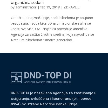
organizma sodom
by
administrator
|
feb 19, 2018
|
ZDRAVLJE
Ono što je najznačajnije, soda bikarbona je potpuno
bezopasna, i soda bikarbona u medicinske svrhe se
koristi sve više. Ovu činjenicu potvrđuje američka
Agencija za zaštitu životne sredine, koja navodi da se
Natrijum bikarbonat “smatra generalno...
DND-TOP DI je nezavisna agencija za zastupanje u
osiguranju, ovlašćena i licencirana (br. licence:
8954) od strane Narodne banke Srbije.