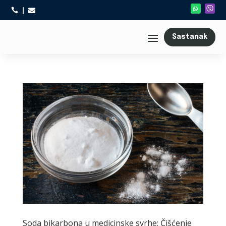



Sastanak
Soda bikarbona u medicinske svrhe: Čišćenje