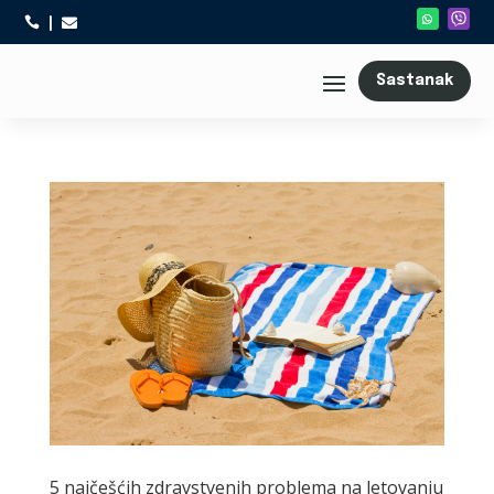



Sastanak
5 najčešćih zdravstvenih problema na letovanju