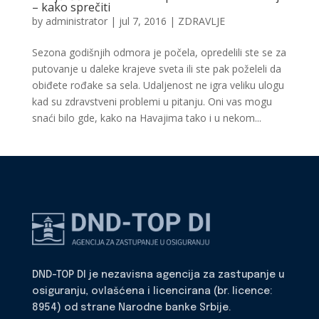
– kako sprečiti
by
administrator
|
jul 7, 2016
|
ZDRAVLJE
Sezona godišnjih odmora je počela, opredelili ste se za
putovanje u daleke krajeve sveta ili ste pak poželeli da
obiđete rođake sa sela. Udaljenost ne igra veliku ulogu
kad su zdravstveni problemi u pitanju. Oni vas mogu
snaći bilo gde, kako na Havajima tako i u nekom...
DND-TOP DI je nezavisna agencija za zastupanje u
osiguranju, ovlašćena i licencirana (br. licence:
8954) od strane Narodne banke Srbije.