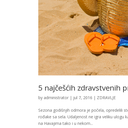
5 najčešćih zdravstvenih p
by
administrator
|
jul 7, 2016
|
ZDRAVLJE
Sezona godišnjih odmora je počela, opredelili ste
rođake sa sela. Udaljenost ne igra veliku ulogu 
na Havajima tako i u nekom...