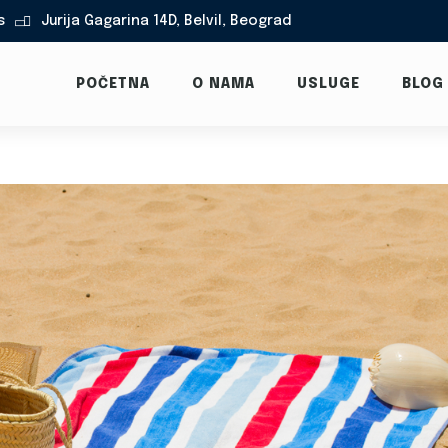
s
Jurija Gagarina 14D, Belvil, Beograd

POČETNA
O NAMA
USLUGE
BLOG