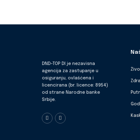
Na
DND-TOP DI je nezavisna
Živ
agencija za zastupanje u
osiguranju, ovlašćena i
Zdr
licencirana (br. licence: 8954)
Put
od strane Narodne banke
Srbije.
God
Kas