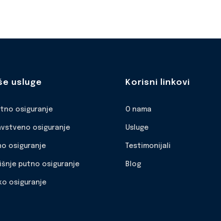
še usluge
Korisni linkovi
otno osiguranje
O nama
avstveno osiguranje
Usluge
no osiguranje
Testimonijali
išnje putno osiguranje
Blog
ko osiguranje