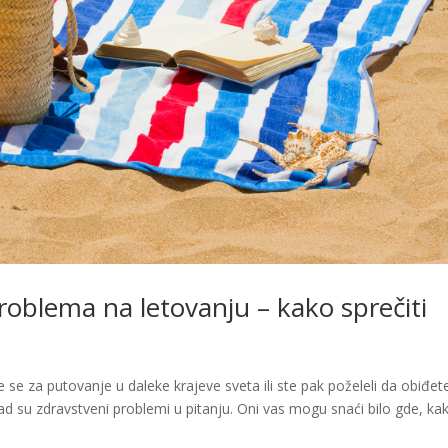
roblema na letovanju – kako sprečiti
 se za putovanje u daleke krajeve sveta ili ste pak poželeli da obiđet
kad su zdravstveni problemi u pitanju. Oni vas mogu snaći bilo gde, ka