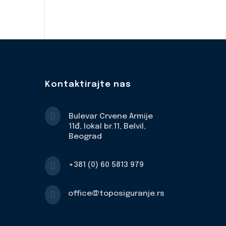
Kontaktirajte nas

Bulevar Crvene Armije
11đ, lokal br.11, Belvil,
Beograd

+381 (0) 60 5813 979

office@toposiguranje.rs