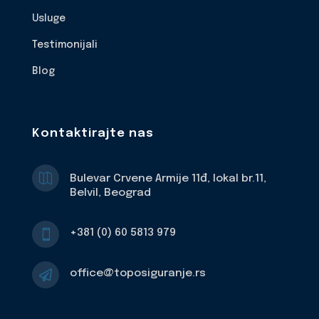
Usluge
Testimonijali
Blog
Kontaktirajte nas

Bulevar Crvene Armije 11đ, lokal br.11,
Belvil, Beograd
+381 (0) 60 5813 979

office@toposiguranje.rs
