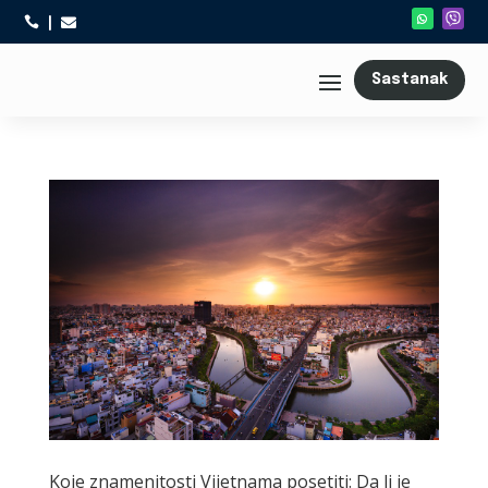



Sastanak
Koje znamenitosti Vijetnama posetiti: Da li je