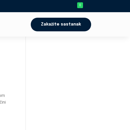
Zakažite sastanak
dom
čini