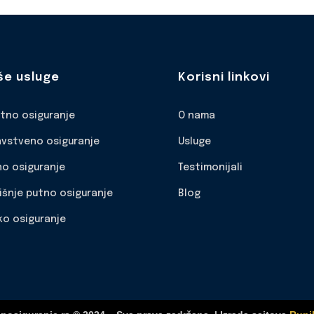
še usluge
Korisni linkovi
otno osiguranje
O nama
avstveno osiguranje
Usluge
no osiguranje
Testimonijali
išnje putno osiguranje
Blog
ko osiguranje