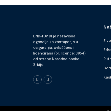
Na
DND-TOP DI je nezavisna
Živ
agencija za zastupanje u
osiguranju, ovlašćena i
Zdr
licencirana (br. licence: 8954)
Put
od strane Narodne banke
Srbije.
God
Kas