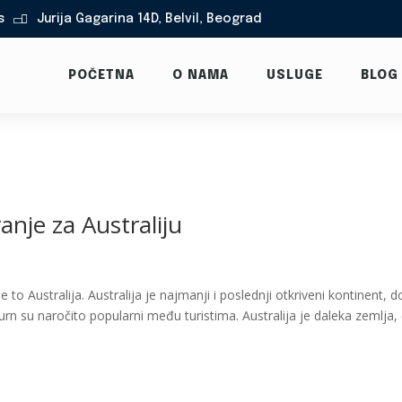
s
Jurija Gagarina 14D, Belvil, Beograd

POČETNA
O NAMA
USLUGE
BLOG
anje za Australiju
 to Australija. Australija je najmanji i poslednji otkriveni kontinent, 
burn su naročito popularni među turistima. Australija je daleka zemlja, 