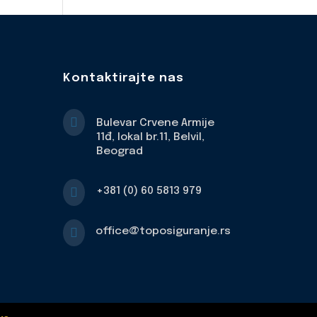
Kontaktirajte nas

Bulevar Crvene Armije
11đ, lokal br.11, Belvil,
Beograd

+381 (0) 60 5813 979

office@toposiguranje.rs