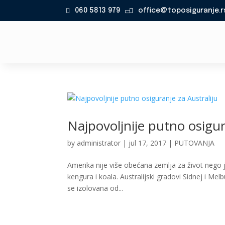
060 5813 979
office@toposiguranje.r

Najpovoljnije putno osigur
by
administrator
|
jul 17, 2017
|
PUTOVANJA
Amerika nije više obećana zemlja za život nego je
kengura i koala. Australijski gradovi Sidnej i Mel
se izolovana od...